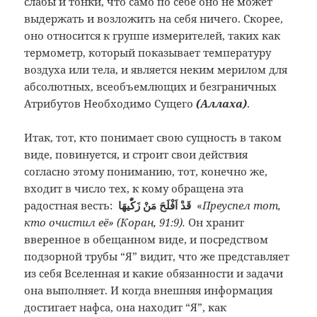
слабы и тонки, что само по себе оно не может
выдержать и возложить на себя ничего. Скорее,
оно относится к группе измерителей, таких как
термометр, который показывает температуру
воздуха или тела, и является неким мерилом для
абсолютных, всеобъемлющих и безграничных
Атрибутов Необходимо Сущего
(Аллаха)
.
Итак, тот, кто понимает свою сущность в таком
виде, повинуется, и строит свои действия
согласно этому пониманию, тот, конечно же,
входит в число тех, к кому обращена эта
радостная весть:
قَدْ اَفْلَحَ مَنْ زَكّٰيهَا
«
Преуспел тот,
кто очистил её» (Коран, 91:9).
Он хранит
вверенное в обещанном виде, и посредством
подзорной трубы “Я” видит, что же представляет
из себя Вселенная и какие обязанности и задачи
она выполняет. И когда внешняя информация
достигает нафса, она находит “Я”, как