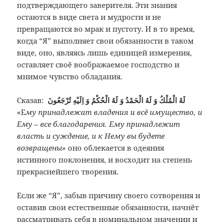
подтверждающего заверителя. Эти знания
остаются в виде света и мудрости и не
превращаются во мрак и пустоту. И в то время,
когда “Я” выполняет свои обязанности в таком
виде, оно, являясь лишь единицей измерения,
оставляет своё воображаемое господство и
мнимое чувство обладания.
Сказав:
لَهُ الْمُلْكُ وَ لَهُ الْحَمْدُ وَ لَهُ الْحُكْمُ وَ اِلَيْهِ تُرْجَعُونَ
«Е
му принадлежат владения и всё имущество, и
Ему – все благодарения. Ему принадлежит
власть и суждение, и к Нему вы будете
возвращены»
оно облекается в одеяния
истинного поклонения, и восходит на степень
прекраснейшего творения.
Если же “Я”, забыв причину своего сотворения и
оставив свои естественные обязанности, начнёт
рассматривать себя в номинальном значении и