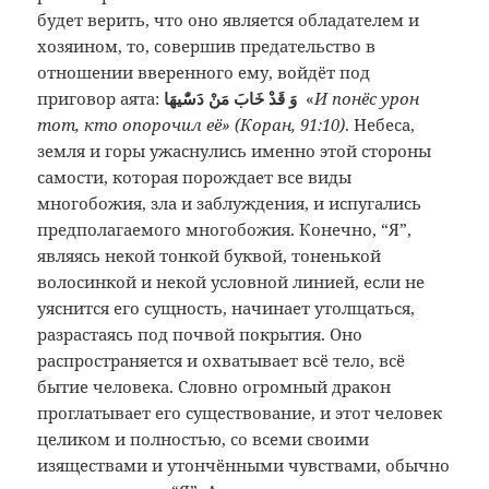
будет верить, что оно является обладателем и
хозяином, то, совершив предательство в
отношении вверенного ему, войдёт под
приговор аята:
وَ قَدْ خَابَ مَنْ دَسّٰيهَا
«
И понёс урон
тот, кто опорочил её» (Коран, 91:10)
. Небеса,
земля и горы ужаснулись именно этой стороны
самости, которая порождает все виды
многобожия, зла и заблуждения, и испугались
предполагаемого многобожия. Конечно, “Я”,
являясь некой тонкой буквой, тоненькой
волосинкой и некой условной линией, если не
уяснится его сущность, начинает утолщаться,
разрастаясь под почвой покрытия. Оно
распространяется и охватывает всё тело, всё
бытие человека. Словно огромный дракон
проглатывает его существование, и этот человек
целиком и полностью, со всеми своими
изяществами и утончёнными чувствами, обычно