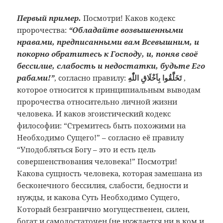
Первый пример.
Посмотри! Каков кодекс
пророчества:
“Обладайте возвышенными
нравами, предписанными вам Всевышним, и
покорно обратитесь к Господу, и, поняв своё
бессилие, слабость и недостатки, будьте Его
рабами!”
, согласно правилу:
تَخَلَّقُوا بِاَخْلَاقِ اللّٰهِ
,
которое относится к принципиальным выводам
пророчества относительно личной жизни
человека. И каков эгоистический кодекс
философии: “Стремитесь быть похожими на
Необходимо Сущего!” – согласно её правилу
“Уподобляться Богу – это и есть цель
совершенствования человека!” Посмотри!
Какова сущность человека, которая замешана из
бесконечного бессилия, слабости, бедности и
нужды, и какова Суть Необходимо Сущего,
Который безгранично могущественен, силен,
богат и самодостаточен (не нуждается ни в ком и