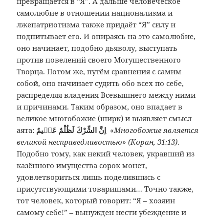
превращается в “Я”. А дальше человеческое
самолюбие в отношении национализма и
лжепатриотизма также придаёт “Я” силу и
подпитывает его. И опираясь на это самолюбие,
оно начинает, подобно дьяволу, выступать
против повелений своего Могущественного
Творца. Потом же, путём сравнения с самим
собой, оно начинает судить обо всех по себе,
распределяя владения Всевышнего между ними
и причинами. Таким образом, оно впадает в
великое многобожие (ширк) и выявляет смысл
аята:
اِنَّ الشِّرْكَ لَظُلْمٌ عَظٖيمٌ
«
Многобожие является
великой несправедливостью» (Коран, 31:13)
.
Подобно тому, как некий человек, укравший из
казённого имущества сорок монет,
удовлетвориться лишь поделившись с
присутствующими товарищами… Точно также,
тот человек, который говорит: “Я – хозяин
самому себе!” – вынужден нести убеждение и