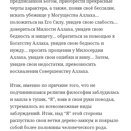
предписанной Богом, приобрести прекрасные
черты характера, а также, поняв своё бессилие,
искать убежище у Могущества Аллаха…
положиться на Его Силу, увидев свою слабость…
довериться Милости Аллаха, увидев свою
бедность и нищету… обратиться за помощью к
Богатству Аллаха, увидев свою бедность и
нужду… просить прощения у Милосердия
Аллаха, увидев свои ошибки и вину… Затем,
увидев свои недостатки, превозносить
восхваления Совершенству Аллаха.
Итак, именно по причине того, что не
подчинившаяся религии философия заблудилась
и зашла в тупик, “Я”, взяв в свои руки поводья,
устремилось во всевозможные виды
заблуждений. Итак, над “Я” этой стороны
распустило свои ветви дерево-заккум и покрыло
собой более половины человеческого рода.