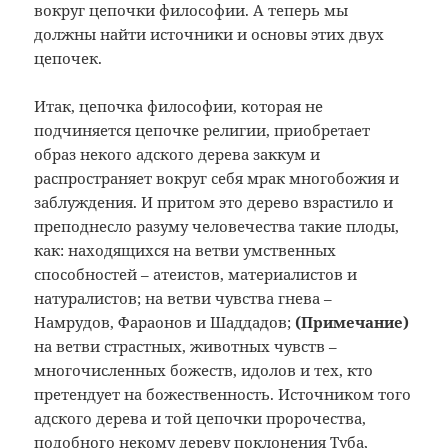
вокруг цепочки философии. А теперь мы
должны найти источники и основы этих двух
цепочек.
Итак, цепочка философии, которая не
подчиняется цепочке религии, приобретает
образ некого адского дерева заккум и
распространяет вокруг себя мрак многобожия и
заблуждения. И притом это дерево взрастило и
преподнесло разуму человечества такие плоды,
как: находящихся на ветви умственных
способностей – атеистов, материалистов и
натуралистов; на ветви чувства гнева –
Намрудов, Фараонов и Шаддадов;
(Примечание
)
на ветви страстных, животных чувств –
многочисленных божеств, идолов и тех, кто
претендует на божественность. Источником того
адского дерева и той цепочки пророчества,
подобного некому дереву поклонения Туба,