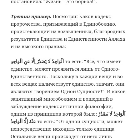
постановила: “Жизнь – это борьба!”.
Третий пример.
Посмотри! Каков кодекс
пророчества, призывающий к Единобожию,
проистекающий из возвышенных, благородных
результатов Единства и Единственности Аллаха
и из высокого правила:
اَلْوَاحِدُ لَا يَصْدُرُ اِلَّا عَنِ الْوَاحِدِ
то есть: “Всё, что имеет
единство, может проявиться лишь от Одного-
Единственного. Поскольку в каждой вещи и во
всех вещах наличествует единство, значит, они
являются творением Одной Сущности!”. И каков
запятнанный многобожием и вошедший в
заблуждение кодекс античной философии,
одним из принципов которой было:
اَلْوَاحِدُ لَا يَصْدُرُ
عَنْهُ اِلَّا الْوَاحِدُ
то есть: “От одной сущности, может
непосредственно исходить только единица.
Остальные вещи происходят от него лишь