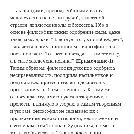
Итак, плодами, преподнесёнными взору
человечества на ветви грубой, животной
страсти, являются идолы и божества. Ибо в
основе философии лежит одобрение силы. Даже
такая мысль, как: “Властвует тот, кто побеждает”,
– является неким принципом философии. Она
постановляет: “Тот, кто побеждает – имеет силу,
а в силе заключена истина!”
(Примечание
-1)
.
Таким образом, философия духовно одобрила
несправедливость, поощрила насильников и
подтолкнула притеснителей и деспотов к
притязаниям на божественность. К тому же,
относя красоту, имеющуюся в творениях, и
прелесть, видимую в узорах, к самим творениям
и узорам, философия не связывает их с
проявлением исключительной, неописуемой и
святой красоты Творца и Художника, и вместо
того, чтобы сказать “Как прекрасно они