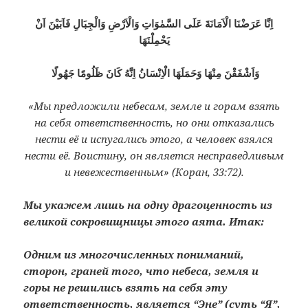
اِنَّا عَرَضْنَا الْاَمَانَةَ عَلَى السَّمٰوَاتِ وَالْاَرْضِ وَالْجِبَالِ فَاَبَيْنَ اَنْ
يَحْمِلْنَهَا
وَاَشْفَقْنَ مِنْهَا وَحَمَلَهَا الْاِنْسَانُ اِنَّهُ كَانَ ظَلُومًا جَهُولًا
«Мы предложили небесам, земле и горам взять
на себя ответственность, но они отказались
нести её и испугались этого, а человек взялся
нести её. Воистину, он является несправедливым
и невежественным» (Коран, 33:72).
Мы укажем лишь на одну драгоценность из
великой сокровищницы этого аята. Итак:
Одним из многочисленных пониманий,
сторон, граней того, что небеса, земля и
горы не решились взять на себя эту
ответственность, является “Эне” (суть “Я”,