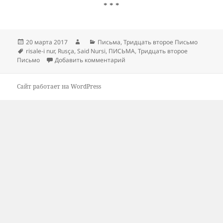
* * *
Опубликовано
Автор
Рубрики
20 марта 2017
Письма
,
Тридцать второе Письмо
Метки
risale-i nur
,
Rusça
,
Said Nursi
,
ПИСЬМА
,
Тридцать второе
к записи Тридцать второе Письм
Письмо
Добавить комментарий
Сайт работает на WordPress