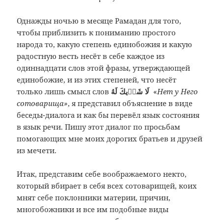
Однажды ночью в месяце Рамадан для того,
чтобы приблизить к пониманию простого
народа то, какую степень единобожия и какую
радостную весть несёт в себе каждое из
одиннадцати слов этой фразы, утверждающей
единобожие, и из этих степеней, что несёт
только лишь смысл слов
لَا شَرٖيكَ لَهُ
«
Нет у Него
сотоварища»
, я представил объяснение в виде
беседы-диалога и как бы перевёл язык состояния
в язык речи. Пишу этот диалог по просьбам
помогающих мне моих дорогих братьев и друзей
из мечети.
Итак, представим себе воображаемого некто,
который вбирает в себя всех сотоварищей, коих
мнят себе поклонники материи, причин,
многобожники и все им подобные виды