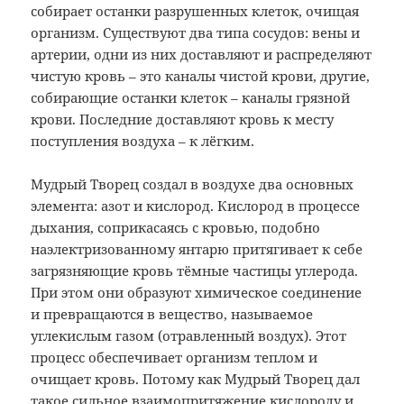
собирает
останки разрушенных клеток, очищая
организм. Существуют два типа сосудов:
вены и
артерии, одни из них доставляют
и распределяют
чистую кровь – это
каналы чистой крови, другие,
собирающие
останки клеток – каналы грязной
крови.
Последние доставляют кровь к месту
поступления воздуха – к лёгким.
Мудрый
Творец создал в воздухе два основных
элемента: азот и кислород. Кислород в
процессе
дыхания, соприкасаясь с кровью,
подобно
наэлектризованному янтарю
притягивает к себе
загрязняющие кровь
тёмные частицы углерода.
При этом они
образуют химическое соединение
и
превращаются в вещество, называемое
углекислым газом (отравленный воздух).
Этот
процесс обеспечивает организм
теплом и
очищает кровь. Потому как
Мудрый Творец дал
такое сильное
взаимопритяжение кислороду и