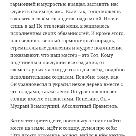
гармонией и мудростью вращая, заставить нас
служить своим целям… Если так, тогда можешь
заявлять о своём господстве надо мной. Иначе
сгинь в ад! Не отвлекай меня, я занимаюсь
исполнением своих обязанностей. И кроме этого,
наш величественный гармоничный порядок,
стремительные движения и мудрое подчинение
показывают, что наш мастер – это Тот, Кому
подчинены и послушны все создания, от
элементарных частиц до солнца и звёзд, подобно
исполнительным солдатам. Подобно тому, как
Он уравновесил и украсил некое дерево вместе с
его плодами, также легко Он уравновешивает
солнце вместе с планетами. Поистине, Он –
Мудрый Всемогущий, Абсолютный Правитель.
Затем тот претендент, поскольку не смог найти
места на земле, идёт к солнцу, думая про себя:
“Это что-то огромное, может, найдя в нём какую-