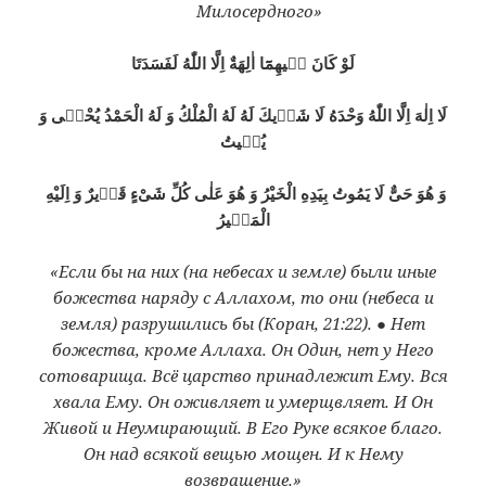
Милосердного»
لَوْ كَانَ فٖيهِمَٓا اٰلِهَةٌ اِلَّا اللّٰهُ لَفَسَدَتَا
لَا اِلٰهَ اِلَّا اللّٰهُ وَحْدَهُ لَا شَرٖيكَ لَهُ لَهُ الْمُلْكُ وَ لَهُ الْحَمْدُ يُحْيٖى وَ
يُمٖيتُ
وَ هُوَ حَىٌّ لَا يَمُوتُ بِيَدِهِ الْخَيْرُ وَ هُوَ عَلٰى كُلِّ شَىْءٍ قَدٖيرٌ وَ اِلَيْهِ
الْمَصٖيرُ
«Если бы на них (на небесах и земле) были иные
божества наряду с Аллахом, то они (небеса и
земля) разрушились бы (Коран, 21:22). ● Нет
божества, кроме Аллаха. Он Один, нет у Него
сотоварища. Всё царство принадлежит Ему. Вся
хвала Ему. Он оживляет и умерщвляет. И Он
Живой и Неумирающий. В Его Руке всякое благо.
Он над всякой вещью мощен. И к Нему
возвращение.»