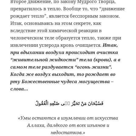
Второе
движение, по закону Мудрого Творца,
превратилось в тепло. Вообще то, что
“движение
рождает тепло”, является
бесспорным законом.
Итак, основываясь
на этом секрете, как
вследствие этой
химической реакции в
человеческом теле
образуется тепло, также при
извлечении
углерода кровь очищается.
Итак,
при
вдыхании воздуха происходит очистка
“живительной жидкости” тела (крови),
а в
самом теле раздувается “огонь
жизни”.
Когда же воздух выходит, то
рождает во
рту Божественные чудеса
могущества –
слова…
فَسُبْحَانَ مَنْ تَحَيَّرَ فٖى صُنْعِهِ الْعُقُولُ
«Умы остаются в изумлении от искусства
Аллаха, далёкого от всех изъянов и
недостатков.»