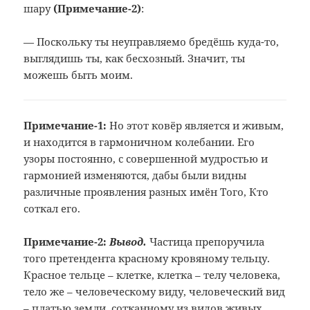
шару
(Примечание
-2)
:
— Поскольку ты неуправляемо бредёшь куда-то,
выглядишь ты, как бесхозный. Значит, ты
можешь быть моим.
Примечание-1:
Но этот ковёр является и живым,
и
находится в гармоничном колебании. Его
узоры постоянно, с совершенной мудростью
и
гармонией изменяются, дабы были видны
различные проявления разных имён Того,
Кто
соткал его.
Примечание-2:
Вывод.
Частица препоручила
того
претендента красному кровяному тельцу.
Красное тельце – клетке, клетка – телу
человека,
тело же – человеческому виду,
человеческий вид
– платью земли,
сотканному из видов живых