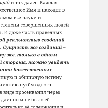
щий)
и так далее. Каждая
жественное Имя и находит в
разом все науки и
е степени совершенных людей
. И даже часть праведных
ой реальностью созданий
 Сущность же созданий –
му же, только в одном
ей стороны, можно увидеть
адцати Божественных
ликую и обширную истину
ниманию путём одного
в виде просеивания через
ы длинным не было её
осительно её содержания и