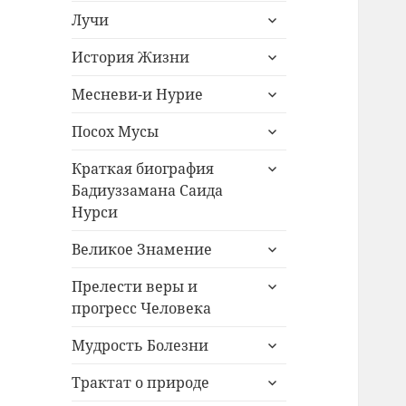
раскрыть
меню
Лучи
дочернее
раскрыть
меню
История Жизни
дочернее
раскрыть
меню
Месневи-и Нурие
дочернее
раскрыть
меню
Посох Мусы
дочернее
раскрыть
меню
Краткая биография
дочернее
Бадиуззамана Саида
меню
Нурси
раскрыть
Великое Знамение
дочернее
раскрыть
меню
Прелести веры и
дочернее
прогресс Человека
меню
раскрыть
Мудрость Болезни
дочернее
раскрыть
меню
Трактат о природе
дочернее