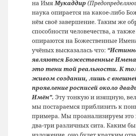
на Имя
Мукаддир
(Предопределяю
наука опирается на какое-либо Бо
нём своё завершение. Таким же об
способности человечества, а такж
опираются на Божественные Имена
учёных высказалась что:
“Истинн
являются Божественные Имена.
это тени той реальности. К то
живом создании, лишь с внешн
проявление росписей около дв
Имён”.
Эту тонкую и изящную, ве
мы постараемся приблизить к по
примера. Мы проанализируем это 
два-три различных сита. Каким б
изложение, оно будет кратким отн