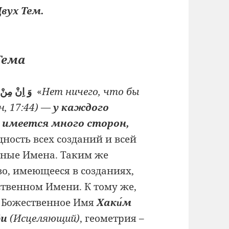
вух Тем.
Тема
وَ اِنْ مِنْ شَىْءٍ اِلَّا يُسَبِّحُ بِحَمْدِهٖ
«
Нет ничего, что бы
, 17:44)
—
у каждого
, имеется много сторон,
ность всех созданий и всей
нные Имена. Таким же
во, имеющееся в созданиях,
твенном Имени. К тому же,
 Божественное Имя
Хаки́м
и
(Исцеляющий)
, геометрия –