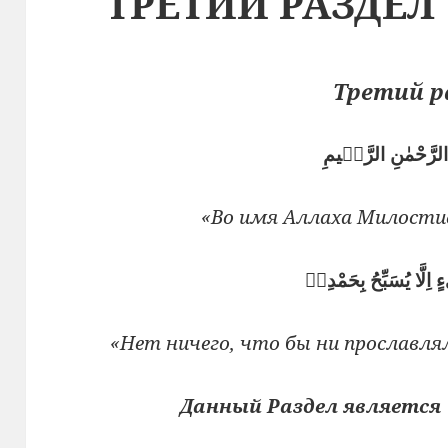
ТРЕТИЙ РАЗДЕЛ
Третий р
 الرَّحْمٰنِ الرَّحٖيمِ
«Во имя Аллаха Милости
 اِلَّا يُسَبِّحُ بِحَمْدِهٖ
«Нет ничего, что бы ни прославлял
Данный Раздел является