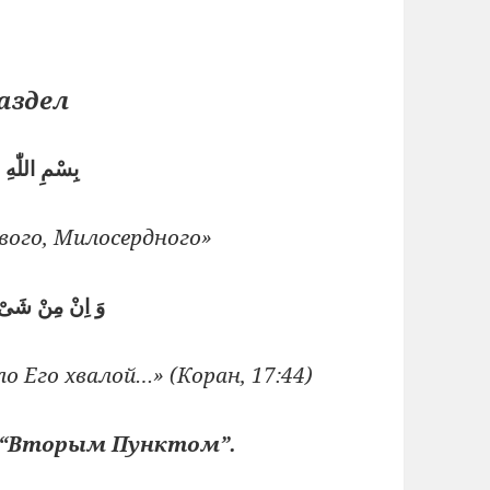
аздел
بِسْمِ اللّٰهِ
вого, Милосердного»
وَ اِنْ مِنْ شَىْءٍ
о Его хвалой…» (Коран, 17:44)
 “Вторым Пунктом”.