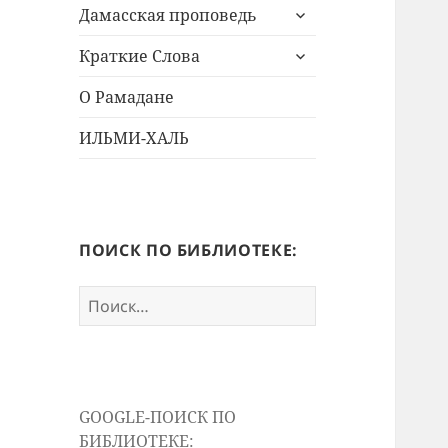
раскрыть
меню
Дамасская проповедь
дочернее
раскрыть
меню
Краткие Слова
дочернее
меню
О Рамадане
ИЛЬМИ-ХАЛЬ
ПОИСК ПО БИБЛИОТЕКЕ:
Найти:
GOOGLE-ПОИСК ПО
БИБЛИОТЕКЕ: