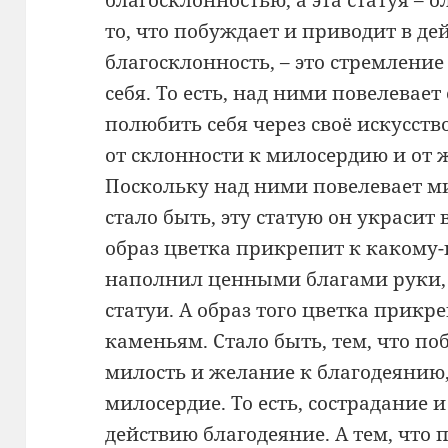
благосклонностью, а эта статуя – 
то, что побуждает и приводит в де
благосклонность, – это стремление
себя. То есть, над ними повелевае
полюбить себя через своё искусство
от склонности к милосердию и от 
Поскольку над ними повелевает ми
стало быть, эту статую он украси
образ цветка прикрепит к какому-н
наполнил ценными благами руки, 
статуи. А образ того цветка прик
каменьям. Стало быть, тем, что по
милость и желание к благодеянию,
милосердие. То есть, сострадание 
действию благодеяние. А тем, что 