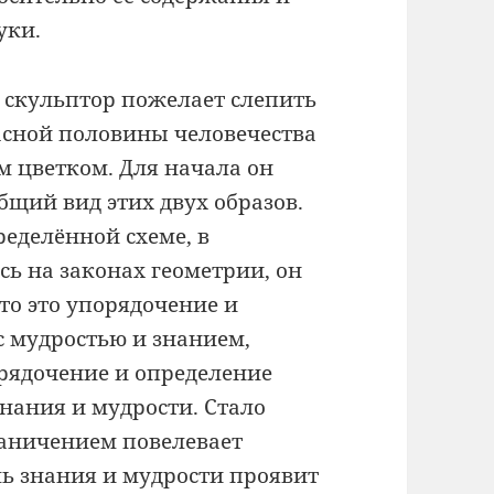
уки.
 скульптор пожелает слепить
асной половины человечества
 цветком. Для начала он
щий вид этих двух образов.
ределённой схеме, в
ь на законах геометрии, он
то это упорядочение и
с мудростью и знанием,
орядочение и определение
нания и мудрости. Стало
раничением повелевает
ль знания и мудрости проявит