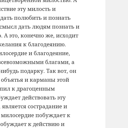
олицетворённой милостью. А
йствие эту милость и
 дать полюбить и познать
т смысл дать людям познать и
. А это, конечно же, исходит
желания к благодеянию.
лосердие и благодеяние,
т всевозможными благами, а
ибудь подарку. Так вот, он
объятья и карманы этой
репил к драгоценным
буждает действовать эту
 является сострадание и
и милосердие побуждает к
побуждает к действию и