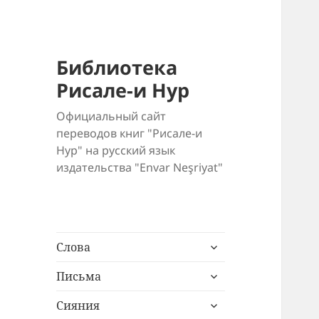
Библиотека
Рисале-и Нур
Официальный сайт
переводов книг "Рисале-и
Нур" на русский язык
издательства "Envar Neşriyat"
раскрыть
Слова
дочернее
раскрыть
меню
Письма
дочернее
раскрыть
меню
Сияния
дочернее