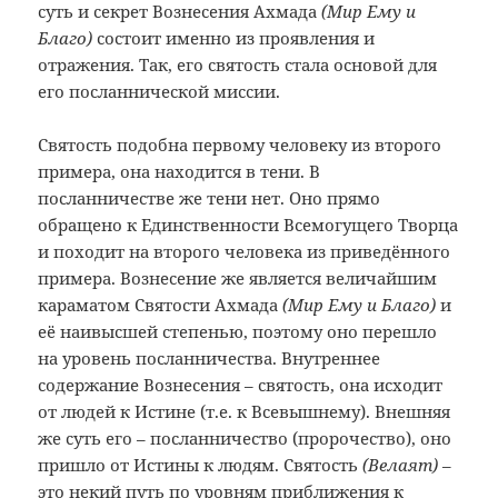
суть и секрет Вознесения Ахмада
(Мир Ему и
Благо)
состоит именно из проявления и
отражения. Так, его святость стала основой для
его посланнической миссии.
Святость подобна первому человеку из второго
примера, она находится в тени. В
посланничестве же тени нет. Оно прямо
обращено к Единственности Всемогущего Творца
и походит на второго человека из приведённого
примера. Вознесение же является величайшим
караматом Святости Ахмада
(Мир Ему и Благо)
и
её наивысшей степенью, поэтому оно перешло
на уровень посланничества. Внутреннее
содержание Вознесения – святость, она исходит
от людей к Истине (т.е. к Всевышнему). Внешняя
же суть его – посланничество (пророчество), оно
пришло от Истины к людям. Святость
(Велаят)
–
это некий путь по уровням приближения к