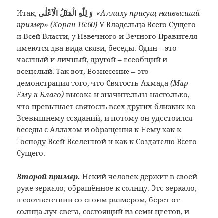
Итак,
وَ لِلّٰهِ الْمَثَلُ الْاَعْلٰى
«
Аллаху присущ наивысший
пример» (Коран 16:60)
У Владельца Всего Сущего
и Всей Власти, у Извечного и Вечного Правителя
имеются два вида связи, беседы. Один – это
частный и личный, другой – всеобщий и
всецелый. Так вот, Вознесение – это
демонстрация того, что Святость Ахмада
(Мир
Ему и Благо)
высока и значительна настолько,
что превышает святость всех других близких ко
Всевышнему созданий, и потому он удостоился
беседы с Аллахом и обращения к Нему как к
Господу Всей Вселенной и как к Создателю Всего
Сущего.
Второй пример.
Некий человек держит в своей
руке зеркало, обращённое к солнцу. Это зеркало,
в соответствии со своим размером, берет от
солнца луч света, состоящий из семи цветов, и