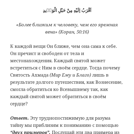
اَقْرَبُ اِلَيْهِ مِنْ حَبْلِ الْوَرٖيدِ
«Более близким к человеку, чем его яремная
вена» (Коран, 50:16)
К каждой вещи Он ближе, чем она сама к себе.
Он пречист и свободен от тела и
местонахождения. Каждый святой может
встретиться с Ним в своём сердце. Тогда почему
Святость Ахмада
(Мир Ему и Благо)
лишь в
результате долгого путешествия, как Вознесение,
смогла обратиться ко Всевышнему так, как
каждый святой может обратиться в своём
сердце?
Ответ.
Эту труднопостижимую для разума
тайну мы приблизим к пониманию с помощью
“двух примеров”.
Послушай эти два примера из