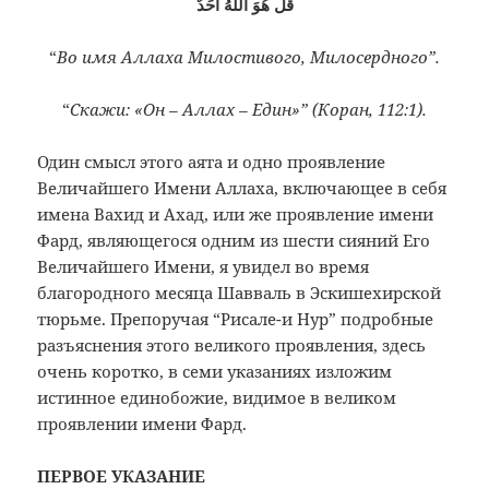
قُلْ هُوَ اللّٰهُ اَحَدٌ
“
Во имя Аллаха Милостивого, Милосердного”.
“
Скажи: «Он – Аллах – Един»” (Коран, 112:1).
Один смысл этого аята и одно проявление
Величайшего Имени Аллаха, включающее в себя
имена Вахид и Ахад, или же проявление имени
Фард, являющегося одним из шести сияний Его
Величайшего Имени, я увидел во время
благородного месяца Шавваль в Эскишехирской
тюрьме. Препоручая “Рисале-и Нур” подробные
разъяснения этого великого проявления, здесь
очень коротко, в семи указаниях изложим
истинное единобожие, видимое в великом
проявлении имени Фард.
ПЕРВОЕ УКАЗАНИЕ