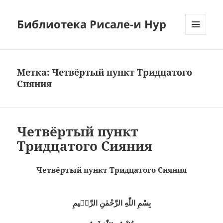
Библиотека Рисале-и Нур
МЕНЮ
И
ВИДЖЕТЫ
Метка:
Четвёртый пункт Тридцатого
Сияния
Четвёртый пункт
Тридцатого Сияния
Четвёртый пункт Тридцатого Сияния
بِسْمِ اللّٰهِ الرَّحْمٰنِ الرَّحٖيمِ