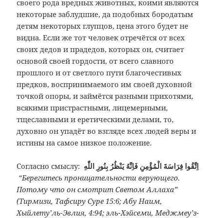
своего рода вредных животных, коими являются
некоторые заблудшие, да подобных бородатым
детям некоторых глупцов, цена этого будет не
видна. Если же тот человек отречётся от всех
своих дедов и прадедов, которых он, считает
основой своей гордости, от всего славного
прошлого и от светлого пути благочестивых
предков, воспринимаемого им своей духовной
точкой опоры, и займётся разными прихотями,
всякими пристрастными, лицемерными,
тщеславными и еретическими делами, то,
духовно он упадёт во взгляде всех людей веры и
истины на самое низкое положение.
Согласно смыслу:
اِتَّقُوا فِرَاسَةَ الْمُؤْمِنِ فَاِنَّهُ يَنْظُرُ بِنُورِ اللّٰهِ
“Берегитесь проницательности верующего.
Потому что он смотрит Светом Аллаха”
(Тирмизи, Тафсиру Суре 15:6; Абу Наим,
Хыйлету’ль-Эвлия, 4:94; эль-Хэйсеми, Меджмеу’з-