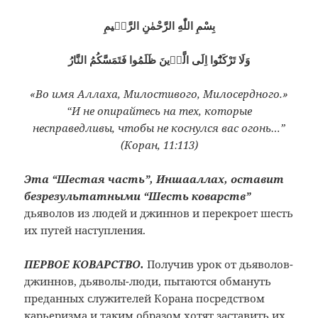
بِسْمِ اللّٰهِ الرَّحْمٰنِ الرَّحٖيمِ
وَلَا تَرْكَنُٓوا اِلَى الَّذٖينَ ظَلَمُوا فَتَمَسَّكُمُ النَّارُ
«Во имя Аллаха, Милостивого, Милосердного.»
“И не опирайтесь на тех, которые
несправедливы, чтобы не коснулся вас огонь…”
(Коран, 11:113)
Эта “Шестая часть”, Иншааллах, оставит
безрезультатными “Шесть коварств”
дьяволов из людей и джиннов и перекроет шесть
их путей наступления.
ПЕРВОЕ КОВАРСТВО.
Получив урок от дьяволов-
джиннов, дьяволы-люди, пытаются обмануть
преданных служителей Корана посредством
карьеризма и таким образом хотят заставить их