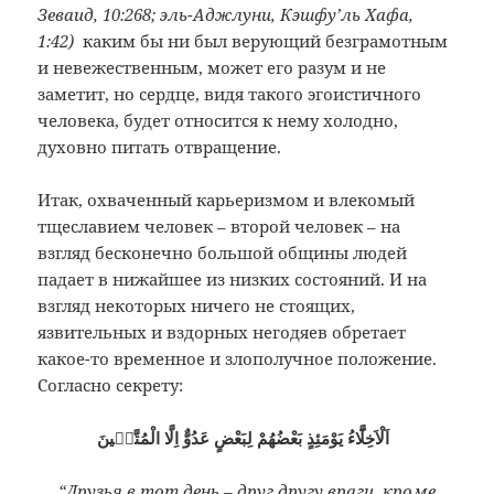
Зеваид, 10:268; эль-Аджлуни, Кэшфу’ль Хафа,
1:42)
каким бы ни был верующий безграмотным
и невежественным, может его разум и не
заметит, но сердце, видя такого эгоистичного
человека, будет относится к нему холодно,
духовно питать отвращение.
Итак, охваченный карьеризмом и влекомый
тщеславием человек – второй человек – на
взгляд бесконечно большой общины людей
падает в нижайшее из низких состояний. И на
взгляд некоторых ничего не стоящих,
язвительных и вздорных негодяев обретает
какое-то временное и злополучное положение.
Согласно секрету:
اَلْاَخِلَّٓاءُ يَوْمَئِذٍ بَعْضُهُمْ لِبَعْضٍ عَدُوٌّ اِلَّا الْمُتَّقٖينَ
“Друзья в тот день – друг другу враги, кроме