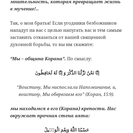
мнительность, которая превращает жизнь
в мучение!..
Так, о мои братья! Если угодники безбожников
нападут на вас с целью напугать вас и тем самым
заставить отказаться от вашей священной
духовной борьбы, то вы им скажите:
“Мы – община Корана”.
По смыслу:
اِنَّا نَحْنُ نَزَّلْنَا الذِّكْرَ وَ اِنَّا لَهُ لَحَافِظُونَ
“Воистину, Мы ниспослали Напоминание, и,
воистину, Мы оберегаем его” (Коран, 15:9).
мы находимся в его (Корана) крепости. Нас
окружает прочная стена аята:
حَسْبُنَا اللّٰهُ وَنِعْمَ الْوَكٖيلُ