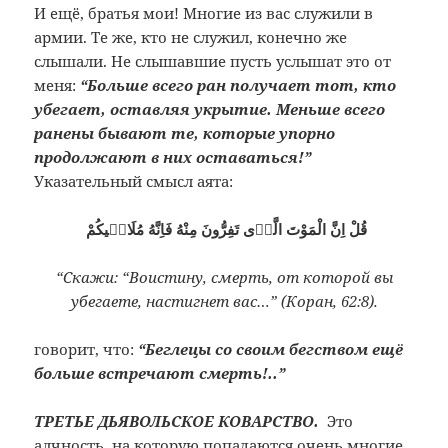
И ещё, братья мои! Многие из вас служили в
армии. Те же, кто не служил, конечно же
слышали. Не слышавшие пусть услышат это от
меня:
“Больше всего ран получает тот, кто
убегает, оставляя укрытие. Меньше всего
ранены бывают те, которые упорно
продолжают в них оставаться!”
Указательный смысл аята:
قُلْ اِنَّ الْمَوْتَ الَّذٖى تَفِرُّونَ مِنْهُ فَاِنَّهُ مُلَاقٖيكُمْ
“Скажи: “Воистину, смерть, от которой вы
убегаете, настигнет вас…” (Коран, 62:8).
говорит, что:
“Беглецы со своим бегством ещё
больше встречают смерть!..”
ТРЕТЬЕ ДЬЯВОЛЬСКОЕ КОВАРСТВО.
Это
алчность, на которую попадаются очень многие.