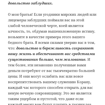
довольство заблудших.
О мои братья! Если угодники мирских людей или
лицемеры заблудших поймали вас на этой
слабой человеческой черте, коей является
алчность, то, обдумав вышеизложенную истину,
возьмите в качестве примера этого вашего
бедного брата. Я всеми силами уверяю вас в том,
что:
довольство и бережливость сохраняют
вашу жизнь и обеспечивают вас средствами
существования больше, чем жалование.
И
тем более, эти незаконно полученные вами
деньги потребуют от вас тысячекратно большей
цены. И они могут ослабить вас или вовсе
воспрепятствовать вашему служению Корану,
каждый час которого способен открыть для вас
некую вечную сокровищницу. Это же является
таким ущербом и пустотой, что даже если
каждый месяц вам будут платить в тысячи раз