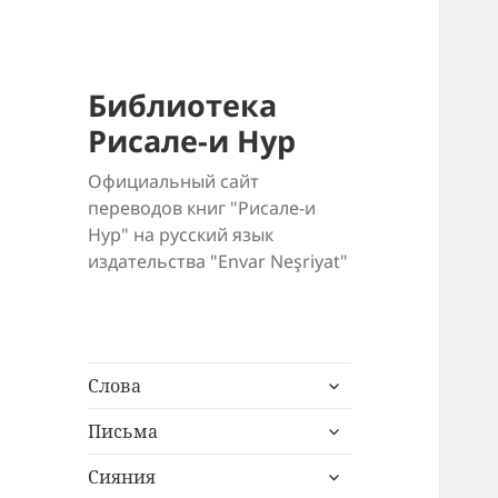
Библиотека
Рисале-и Нур
Официальный сайт
переводов книг "Рисале-и
Нур" на русский язык
издательства "Envar Neşriyat"
раскрыть
Слова
дочернее
раскрыть
меню
Письма
дочернее
раскрыть
меню
Сияния
дочернее