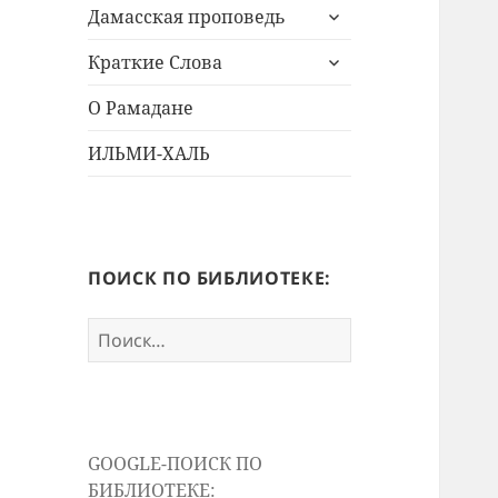
раскрыть
меню
Дамасская проповедь
дочернее
раскрыть
меню
Краткие Слова
дочернее
меню
О Рамадане
ИЛЬМИ-ХАЛЬ
ПОИСК ПО БИБЛИОТЕКЕ:
Найти:
GOOGLE-ПОИСК ПО
БИБЛИОТЕКЕ: