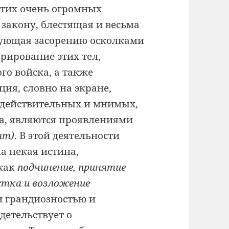
этих очень огромных
закону, блестящая и весьма
твующая засорению осколками
рирование этих тел,
го войска, а также
ия, словно на экране,
, действительных и мнимых,
ра, являются проявлениями
ят)
. В этой деятельности
а некая истина,
 как
подчинение, принятие
истка и возложение
и грандиозностью и
детельствует о