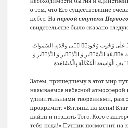
необходимости бытия и единственн
о том, что Его существование оче
небес. На
первой ступени Первог
свидетельстве было сказано следу
ذٖى دَلَّ عَلٰى وُجُوبِ وُجُودِهٖ فٖى وَحْدَتِهِ السَّمٰوَاتُ
ِ حَقٖيقَةِ التَّسْخٖيرِ وَ التَّدْبٖيرِ وَ التَّدْوٖيرِ وَ
ٖيفِ الْوَاسِعَةِ الْمُكَمَّلَةِ بِالْمُشَاهَدَةِ
Затем, пришедшему в этот мир пут
называемое небесной атмосферой 
удивительными творениями, разго
прокричит: «Взгляни на меня! Бл
найти и познать Того, Кого с инт
тебя сюда!» Путник посмотрит на х