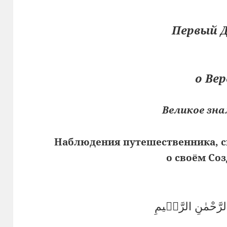
Первый 
о Вер
Великое зн
Наблюдения путешественника, 
о своём Со
الرَّحْمٰنِ الرَّحٖيمِ