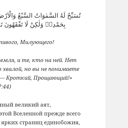
تُسَبِّحُ لَهُ السَّمٰوَاتُ السَّبْعُ وَالْاَرْ
بِحَمْدِهٖ وَلٰكِنْ لَا تَفْقَهُونَ تَسْبٖيحَهُمْ اِنَّهُ كَانَ حَلٖيمًا غَفُورًا
тивого, Милующего!
емля, и те, кто на ней. Нет
о хвалой, но вы не понимаете
н — Кроткий, Прощающий!»
7:44)
нный великий аят,
этой Вселенной прежде всего
х ярких страниц единобожия,