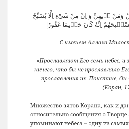
ضُ وَمَنْ فٖيهِنَّ وَ اِنْ مِنْ شَىْءٍ اِلَّا يُسَبِّحُ
С именем Аллаха Милос
«Прославляют Его семь небес, и з
ничего, что бы не прославляло Ег
прославления их. Поистине, О
(Коран, 1
Множество аятов Корана, как и да
относительно сообщения о Творце 
упоминают небеса – одну из самы