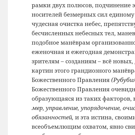
рамки двух полюсов, подчинение 
носителей безмерных сил единому 
чудесная очистка небес, препятс
бесчисленных небесных тел, манев
подобное манёврам организованно
еженочная и ежегодная демонстрац
зрителям – созданиям – всё новых
картин этого грандиозного манёв
Божественного Правления
(Рубуби
Божественного Правления
очевидн
образующаяся из таких факторов,
мер, управление, упорядочение, оч
обязанностей,
и эта истина, своим
всеобъемлющим охватом, явно сви