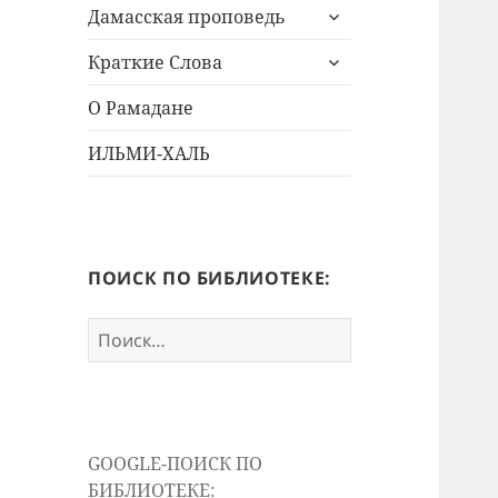
раскрыть
меню
Дамасская проповедь
дочернее
раскрыть
меню
Краткие Слова
дочернее
меню
О Рамадане
ИЛЬМИ-ХАЛЬ
ПОИСК ПО БИБЛИОТЕКЕ:
Найти:
GOOGLE-ПОИСК ПО
БИБЛИОТЕКЕ: