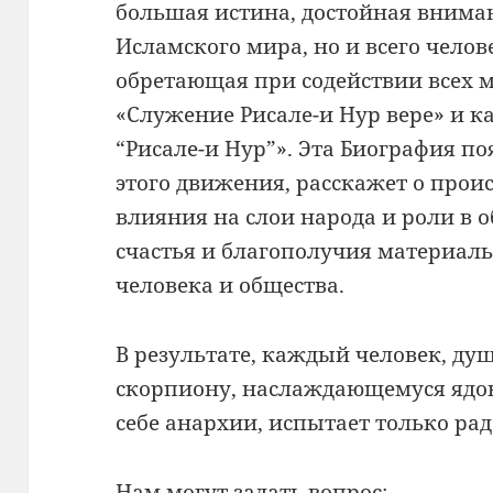
большая истина, достойная внима
Исламского мира, но и всего челове
обретающая при содействии всех ма
«Служение Рисале-и Нур вере» и к
“Рисале-и Нур”». Эта Биография по
этого движения, расскажет о прои
влияния на слои народа и роли в 
счастья и благополучия материал
человека и общества.
В результате, каждый человек, ду
скорпиону, наслаждающемуся ядов
себе анархии, испытает только рад
Нам могут задать вопрос: