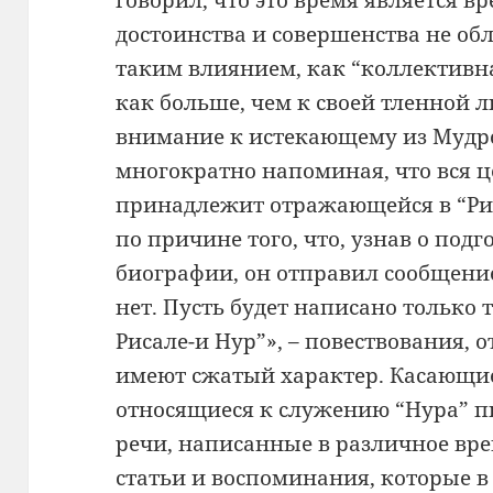
говорил, что это время является в
достоинства и совершенства не об
таким влиянием, как “коллективна
как больше, чем к своей тленной 
внимание к истекающему из Мудро
многократно напоминая, что вся ц
принадлежит отражающейся в “Рис
по причине того, что, узнав о под
биографии, он отправил сообщени
нет. Пусть будет написано только 
Рисале-и Нур”», – повествования, 
имеют сжатый характер. Касающие
относящиеся к служению “Нура” 
речи, написанные в различное вре
статьи и воспоминания, которые в