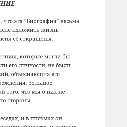
ЕНИЕ
 что эта “Биография” весьма
мысле изложить жизнь
нкты её сокращены.
ествия, которые могли бы
сти его личности, не были
вий, объясняющих его
беждения, большое
 того, что мы о них не
его стороны.
еседах, и в письмах он