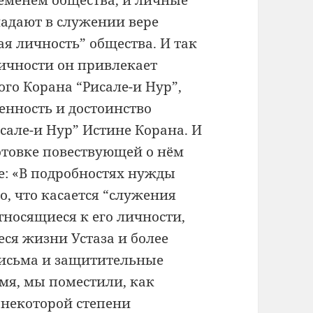
ременем общества, и личные
ладают в служении вере
я личность” общества. И так
личности он привлекает
го Корана “Рисале-и Нур”,
енность и достоинство
але-и Нур” Истине Корана. И
готовке повествующей о нём
е: «В подробностях нужды
то, что касается “служения
относящиеся к его личности,
ся жизни Устаза и более
письма и защитительные
мя, мы поместили, как
 некоторой степени