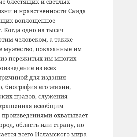
ые блестящих и светлых
жизни и нравственности Саида
ующих воплощённое
. Когда одно из тысяч
тим человеком, а также
е мужество, показанные им
 из пережитых им многих
оизведение из всех
причиной для издания
, биография его жизни,
оких нравов, служения
 украшенная всеобщим
ю произведениями охватывает
ород, область или страну, но
сается всего Исламского мира