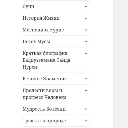
раскрыть
меню
Лучи
дочернее
раскрыть
меню
История Жизни
дочернее
раскрыть
меню
Месневи-и Нурие
дочернее
раскрыть
меню
Посох Мусы
дочернее
раскрыть
меню
Краткая биография
дочернее
Бадиуззамана Саида
меню
Нурси
раскрыть
Великое Знамение
дочернее
раскрыть
меню
Прелести веры и
дочернее
прогресс Человека
меню
раскрыть
Мудрость Болезни
дочернее
раскрыть
меню
Трактат о природе
дочернее