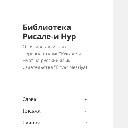
Библиотека
Рисале-и Нур
Официальный сайт
переводов книг "Рисале-и
Нур" на русский язык
издательства "Envar Neşriyat"
раскрыть
Слова
дочернее
раскрыть
меню
Письма
дочернее
раскрыть
меню
Сияния
дочернее