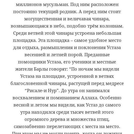
миллионов мусульман. Под ним расположен
постоянно текущий родник. А перед ним стоит
могущественная и величавая чинара,
возвышающаяся в небо, подобно трём колоннам.
Среди ветвей этой чинары устроена небольшая
площадка. Эта площадка – самое удобное место
для отдыха, размышления и поклонения Устаза
весенней и летней порой. Преданные
помощники Устаза, его ученики и местные
жители Барлы говорят: “По ночам мы видели
Устаза на площадке, устроенной в ветвях
благословенной чинары, растущей перед медресе
“Рисале-и Нур”. До утра он занимался
восхвалением и поминанием Аллаха. Особенно
весной и летом мы видели, как Устаз до самого
утра находился среди тысяч ветвей этого
огромного дерева и множества птиц,
самозабвенно перелетающих с места на место.
При этом мы не могли понять, когда он ложится