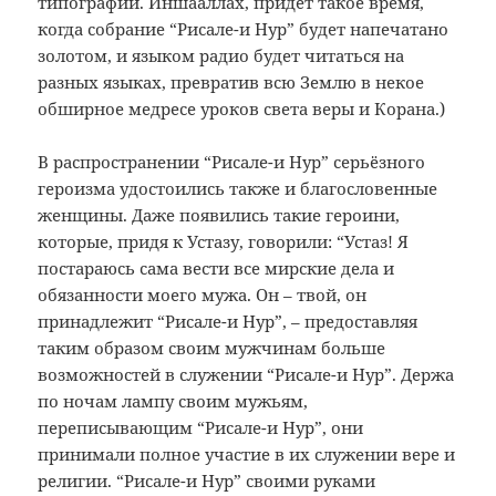
типографии. Иншааллах, придёт такое время,
когда собрание “Рисале-и Нур” будет напечатано
золотом, и языком радио будет читаться на
разных языках, превратив всю Землю в некое
обширное медресе уроков света веры и Корана.)
В распространении “Рисале-и Нур” серьёзного
героизма удостоились также и благословенные
женщины. Даже появились такие героини,
которые, придя к Устазу, говорили: “Устаз! Я
постараюсь сама вести все мирские дела и
обязанности моего мужа. Он – твой, он
принадлежит “Рисале-и Нур”, – предоставляя
таким образом своим мужчинам больше
возможностей в служении “Рисале-и Нур”. Держа
по ночам лампу своим мужьям,
переписывающим “Рисале-и Нур”, они
принимали полное участие в их служении вере и
религии. “Рисале-и Нур” своими руками