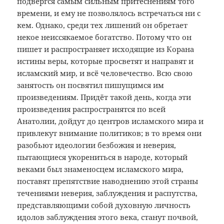
подвергся самым сильным притеснениям того
времени, и ему не позволялось встречаться ни с
кем. Однако, среди тех лишений он обретает
некое неиссякаемое богатство. Потому что он
пишет и распространяет исходящие из Корана
истины веры, которые просветят и направят и
исламский мир, и всё человечество. Всю свою
занятость он посвятил пишущимся им
произведениям. Придёт такой день, когда эти
произведения распространятся по всей
Анатолии, дойдут до центров исламского мира и
привлекут внимание политиков; в то время они
разобьют идеологии безбожия и неверия,
пытающиеся укорениться в народе, который
веками был знаменосцем исламского мира,
поставят препятствие наводнению этой страны
течениями неверия, заблуждения и распутства,
представляющими собой духовную личность
идолов заблуждения этого века, станут почвой,