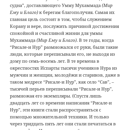
судна”, доставляющего Умму Мухаммада
(Мир
Ему и Благо)
к берегам благополучия. Самая их
главная цель состоит в том, чтобы служением
Корану и вере, послужить причиной достижения
спокойной и счастливой жизни для уммы
Мухаммада
(Мир Ему и Благо)
. В те годы, когда
“Рисале-и Нур” размножался от руки, были такие
люди, которые переписывали его, не выходя из
дому по семь-восемь лет. В те времена в
окрестностях Испарты тысячи учеников Нура из
мужчин и женщин, молодёжи и стариков, даже в
таком медресе “Рисале-и Нур”, как село “Сав”, –
тысячей перьев переписывали “Рисале-и Нур”,
размножая его экземпляры. (Спустя лишь
двадцать лет со времени написания “Рисале-и
Нур”, эти книги стали распространяться с
помощью множительной техники. И только
через тридцать пять лет они стали печататься в