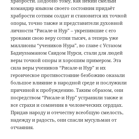
храбрости. Подобно тому, как некий смелый
командир языком своего состояния придаёт
храбрости сотням солдат и становится их точкой
опоры, точно также и представители духовной
личности “Рисале-и Нур” – укрепившие с его
уроками свою веру сотни тысяч, а теперь уже
миллионы “учеников Нура”, во главе с Устазом
Бадиуззаманом Саидом Нурси, стали для людей
веры точкой опоры и хорошим примером. Эта
сила веры учеников “Рисале-и Нур” и их
героическое противостояние безбожию оказали
большое влияние в народной среде и послужили
причиной к пробуждению. Таким образом, они
посредством “Рисале-и Нур” устранили также и
все страхи и сомнения в человеческих сердцах.
Придав народу и отечеству всеобщую смелость,
надежду и радость, они спасли мусульман от
отчаяния.