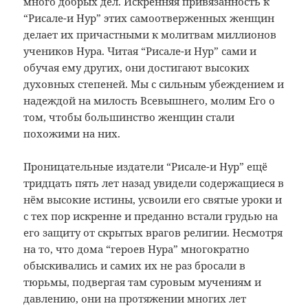
много добрых дел. Искренняя привязанность к
“Рисале-и Нур” этих самоотверженных женщин
делает их причастными к молитвам миллионов
учеников Нура. Читая “Рисале-и Нур” сами и
обучая ему других, они достигают высоких
духовных степеней. Мы с сильным убеждением и
надеждой на милость Всевышнего, молим Его о
том, чтобы большинство женщин стали
похожими на них.
Проницательные издатели “Рисале-и Нур” ещё
тридцать пять лет назад увидели содержащиеся в
нём высокие истины, усвоили его святые уроки и
с тех пор искренне и преданно встали грудью на
его защиту от скрытых врагов религии. Несмотря
на то, что дома “героев Нура” многократно
обыскивались и самих их не раз бросали в
тюрьмы, подвергая там суровым мучениям и
давлению, они на протяжении многих лет