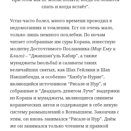
спать и когда встаёт”.
Устаз часто болел, много времени проводил в
недомоганиях и томлении. Ест он очень мало,
только лишь немного похлебки. По ночам
читает отобранные им суры Корана, известную
молитву Досточтимого Посланника
(Мир Ему и
Благо)
– “Джавшан’уль Кабир”, а также
мунаджаты (мольбы) и салаваты таких
величайших святых, как Шах Гейляни и Шах
Накшибенди, и особенно “Хизбу’н-Нурие”,
являющийся источником “Рисале-и Нур”, и
собранные в “Двадцать девятом Луче” выдержки
из Корана и мунаджаты, являющиеся сиянием
коранических аятов и содержащие в себе некую
систему размышлений о Всевышнем. Закончив с
этим, он вновь занимался “Рисале-и Нур”. Днём
же он занимался только чтением и правкой