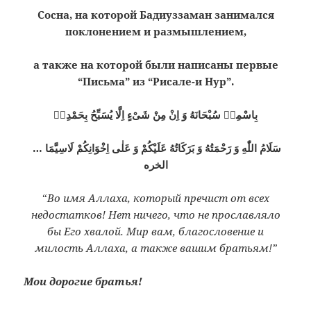
Сосна, на которой Бадиуззаман занимался
поклонением и размышлением,
а также на которой были написаны первые
“Письма” из “Рисале-и Нур”.
بِاسْمِهٖ سُبْحَانَهُ وَ اِنْ مِنْ شَىْءٍ اِلَّا يُسَبِّحُ بِحَمْدِهٖ
سَلَامُ اللّٰهِ وَ رَحْمَتُهُ وَ بَرَكَاتُهُ عَلَيْكُمْ وَ عَلٰى اِخْوَانِكُمْ لَاسِيَّمَا …
الخره
“
Во имя Аллаха, который пречист от всех
недостатков! Нет ничего, что не прославляло
бы Его хвалой. Мир вам, благословение и
милость Аллаха, а также вашим братьям!”
Мои дорогие братья!