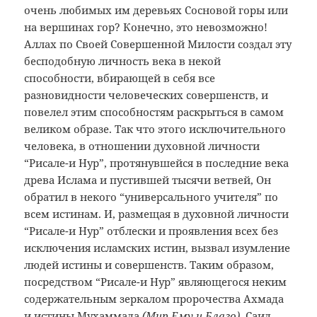
очень любимых им деревьях Сосновой горы или
на вершинах гор? Конечно, это невозможно!
Аллах по Своей Совершенной Милости создал эту
бесподобную личность века в некой
способности, вбирающей в себя все
разновидности человеческих совершенств, и
повелел этим способностям раскрыться в самом
великом образе. Так что этого исключительного
человека, в отношении духовной личности
“Рисале-и Нур”, протянувшейся в последние века
древа Ислама и пустившей тысячи ветвей, Он
обратил в некого “универсального учителя” по
всем истинам. И, размещая в духовной личности
“Рисале-и Нур” отблески и проявления всех без
исключения исламских истин, вызвал изумление
людей истины и совершенств. Таким образом,
посредством “Рисале-и Нур” являющегося неким
содержательным зеркалом пророчества Ахмада
и истины Мухаммада
(Мир Ему и Благо)
, Саид