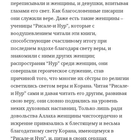
переписывали и женщины, и девушки, впитывая
глазами его свет. Как благословенные писарши
они служили вере. Даже есть такие женщины –
ученицы “Рисале-и Нур”, которые с
воодушевлением читали эти книги,
способствующие счастливому итогу при
последнем вздохе благодаря свету веры, и
знакомили с ними других женщин;
распространяя “Нур” среди женщин, они
совершали героическое служение, став
причиной того, что многие их сёстры по религии
осветились светом веры и Корана. Читая “Рисале-
и Нур” сами и давая читать его другим, развивая
свою веру, они словно поднялись на уровень
неких духовных наставниц. Только лишь ради
довольства Аллаха женщины чистосердечно и
искренне привязались к блестящему и весьма
благодатному свету Корана, имеющемуся в
“Рисале-и Нур”, и, питая в своих сердцах