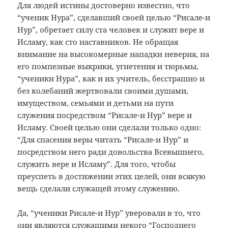
Для людей истины достоверно известно, что
“ученик Нура”, сделавший своей целью “Рисале-и
Нур”, обретает силу ста человек и служит вере и
Исламу, как сто наставников. Не обращая
внимание на высокомерные нападки неверия, на
его помпезные выкрики, угнетения и тюрьмы,
“ученики Нура”, как и их учитель, бесстрашно и
без колебаний жертвовали своими душами,
имуществом, семьями и детьми на пути
служения посредством “Рисале-и Нур” вере и
Исламу. Своей целью они сделали только одно:
“Для спасения веры читать “Рисале-и Нур” и
посредством него ради довольства Всевышнего,
служить вере и Исламу”. Для того, чтобы
преуспеть в достижении этих целей, они всякую
вещь сделали служащей этому служению.
Да, “ученики Рисале-и Нур” уверовали в то, что
они являются служащими некого “Господнего