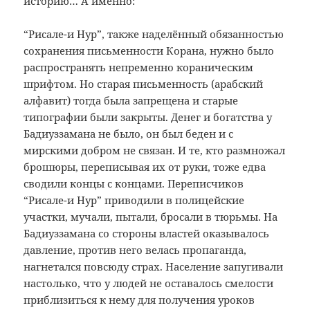
историю… А именно:
“Рисале-и Нур”, также наделённый обязанностью
сохранения письменности Корана, нужно было
распространять непременно кораническим
шрифтом. Но старая письменность (арабский
алфавит) тогда была запрещена и старые
типографии были закрыты. Денег и богатства у
Бадиуззамана не было, он был беден и с
мирскими добром не связан. И те, кто размножал
брошюры, переписывая их от руки, тоже едва
сводили концы с концами. Переписчиков
“Рисале-и Нур” приводили в полицейские
участки, мучали, пытали, бросали в тюрьмы. На
Бадиуззамана со стороны властей оказывалось
давление, против него велась пропаганда,
нагнетался повсюду страх. Население запугивали
настолько, что у людей не оставалось смелости
приблизиться к нему для получения уроков