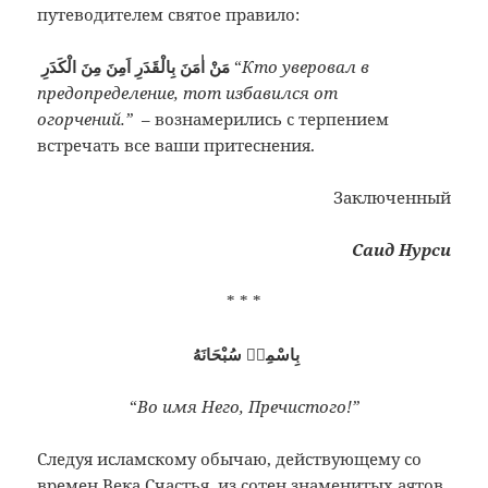
путеводителем святое правило:
مَنْ اٰمَنَ بِالْقَدَرِ اَمِنَ مِنَ الْكَدَرِ
“
Кто уверовал в
предопределение, тот избавился от
огорчений.”
– вознамерились с терпением
встречать все ваши притеснения.
Заключенный
Саид Нурси
* * *
بِاسْمِهٖ سُبْحَانَهُ
“
Во имя Него, Пречистого!”
Следуя исламскому обычаю, действующему со
времен Века Счастья, из сотен знаменитых аятов,