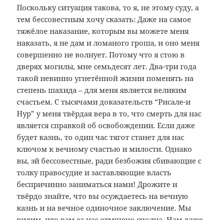
Поскольку ситуация такова, то я, не этому суду, а
тем бессовестным хочу сказать: Даже на самое
тяжёлое наказание, которым вы можете меня
наказать, я не дам и ломаного гроша, и оно меня
совершенно не волнует. Потому что я стою в
дверях могилы, мне семьдесят лет. Два-три года
такой невинно угнетённой жизни поменять на
степень шахида – для меня является великим
счастьем. С тысячами доказательств “Рисале-и
Нур” у меня твёрдая вера в то, что смерть для нас
является справкой об освобождении. Если даже
будет казнь, то один час тягот станет для нас
ключом к вечному счастью и милости. Однако
вы, эй бессовестные, ради безбожия сбивающие с
толку правосудие и заставляющие власть
беспричинно заниматься нами! Дрожите и
твёрдо знайте, что вы осуждаетесь на вечную
казнь и на вечное одиночное заключение. Мы
видим, что вам за нас отмщено сполна. Нам даже