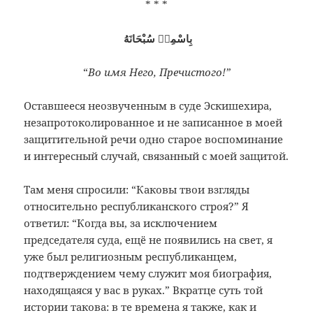
* * *
بِاسْمِهٖ سُبْحَانَهُ
“
Во имя Него, Пречистого!”
Оставшееся неозвученным в суде Эскишехира,
незапротоколированное и не записанное в моей
защитительной речи одно старое воспоминание
и интересный случай, связанный с моей защитой.
Там меня спросили: “Каковы твои взгляды
относительно республиканского строя?” Я
ответил: “Когда вы, за исключением
председателя суда, ещё не появились на свет, я
уже был религиозным республиканцем,
подтверждением чему служит моя биография,
находящаяся у вас в руках.” Вкратце суть той
истории такова: в те времена я также, как и