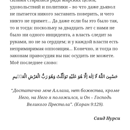
удовольствий и политики – во что даже дьявол
не пытается никого заставить поверить, и чего
никто не примет… Да даже если бы это было так,
то и тогда: поскольку за двадцать лет с нами не
было ни одного инцидента, а власть следит за
руками, но не за сердцем; и у каждой власти есть
непримиримая оппозиция… Конечно, и тогда по
законам правосудия вы нас осудить не можете.
Моё последнее слово:
حَسْبِىَ اللّٰهُ لَٓا اِلٰهَ اِلَّا هُوَ عَلَيْهِ تَوَكَّلْتُ وَهُوَ رَبُّ الْعَرْشِ الْعَظٖيمِ
“
Достаточно мне Аллаха, нет божества, кроме
Него, на Него я положился, и Он – Господь
Великого Престола”. (Коран 9:129).
Саид Нурси