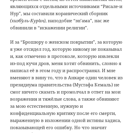
являющихся отдельными источниками “Рисале-и
Нур”, мы составили коранический сборник
(хизбʼуль-Курʼан)
, наподобие “эн’ама”, нас же
обвинили в “искажении религии”.
И за “Брошюру о женском покрытии”, за которую
я уже отсидел год, которую никому не показывал
и, как отмечено в протоколе, которую извлекли
из-под кучи дров, меня хотят обвинить, словно я
написал её в этом году и распространял. И мне
вменяют в вину то, что в Анкаре один человек из
президиума правительства (Мустафа Кемаль) не
смог ничего сказать и промолчал в ответ на мои
возражения и тяжёлые слова, а также обвиняют
за мою естественную, нужную и
конфиденциальную критику после его смерти,
выраженную в изложении одной истины хадиса,
показывающей его ошибку. Но что значит