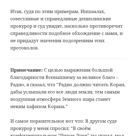
Итак, судя по этим примерам, Иншаалах,
совестливые и справедливые денизлинские
прокурор и суд увидят, насколько противоречит
справедливости подобное обхождение с нами, и
не придадут значения подозрениям этих
протоколов.
Примечание:
С целью выражения большой
благодарности
Всевышнему за великое благо ‒
Радио,
я сказал, что “Радио должно читать
Коран,
дабы услышали его все люди земли,
тем самым
воздушная атмосфера Земного
шара станет
неким хафизом Корана.”
И самое поразительное вот что: В другом суде
прокурор у меня спросил: “В своём
конфиденциальном “Пятом Луче” ты сказал, мол