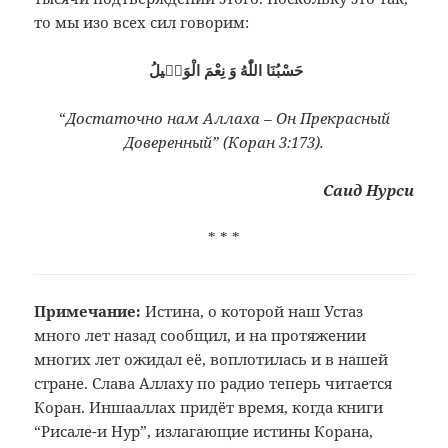
то мы изо всех сил говорим:
حَسْبُنَا اللّٰهُ وَ نِعْمَ الْوَكٖيلُ
“
Достаточно нам Аллаха – Он Прекрасный
Доверенный” (Коран 3:173).
Саид Нурси
* * *
Примечание:
Истина, о которой наш Устаз
много лет
назад сообщил, и на протяжении
многих
лет ожидал её, воплотилась и в нашей
стране. Слава Аллаху по радио теперь
читается
Коран. Иншааллах придёт время,
когда книги
“Рисале-и Нур”, излагающие
истины Корана,