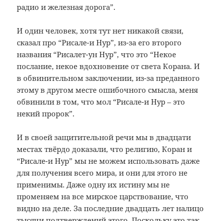
радио и железная дорога”.
И один человек, хотя тут нет никакой связи,
сказал про “Рисале-и Нур”, из-за его второго
названия “Рисалет-ун Нур”, что это “Некое
послание, некое вдохновение от света Корана. И
в обвинительном заключении, из-за преданного
этому в другом месте ошибочного смысла, меня
обвинили в том, что мол “Рисале-и Нур – это
некий пророк”.
И в своей защитительной речи мы в двадцати
местах твёрдо доказали, что религию, Коран и
“Рисале-и Нур” мы не можем использовать даже
для получения всего мира, и они для этого не
применимы. Даже одну их истину мы не
променяем на все мирское царствование, что
видно на деле. За последние двадцать лет налицо
тысячи подтверждений этого. Поскольку это так,