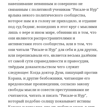
навешивание невинным и совершено не
связанным с политикой ученикам “Рисале-и Нур”
ярлыка некого политического сообщества,
которое нам и в голову не приходило, и отдание
под суд бедняг, вошедших в этот круг с мыслями
лишь о вере и ином мире, обвиняя их в том, что
они являются распространителями и
активистами этого сообщества, или в том, что
они читали “Рисале-и Нур” для себя и для других,
или переписывали его, является весьма далёким
от самой сути справедливости и правосудия,
твёрдым доказательством чего служит
следующее: Когда доктор Дузи, пишущий против
Корана, и другие безбожники, читающие его
вредоносные произведения, согласно закону
свободы мысли и совести преступниками не
считаются, читать и писать “Рисале-и Нур”,
который подобно солнцу показывает истины
Корана и веры тем, кто их любит и очень в них