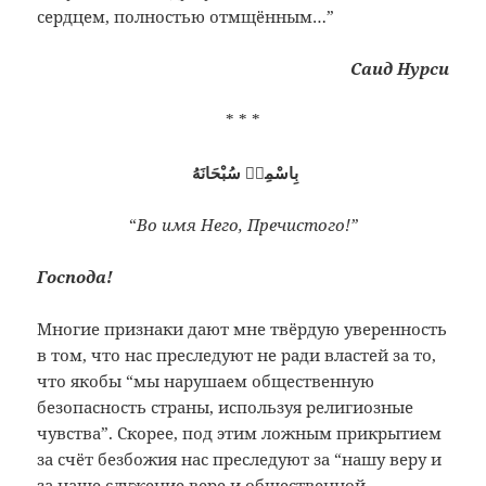
сердцем, полностью отмщённым…”
Саид Нурси
* * *
بِاسْمِهٖ سُبْحَانَهُ
“
Во имя Него, Пречистого!”
Господа!
Многие признаки дают мне твёрдую уверенность
в том, что нас преследуют не ради властей за то,
что якобы “мы нарушаем общественную
безопасность страны, используя религиозные
чувства”. Скорее, под этим ложным прикрытием
за счёт безбожия нас преследуют за “нашу веру и
за наше служение вере и общественной