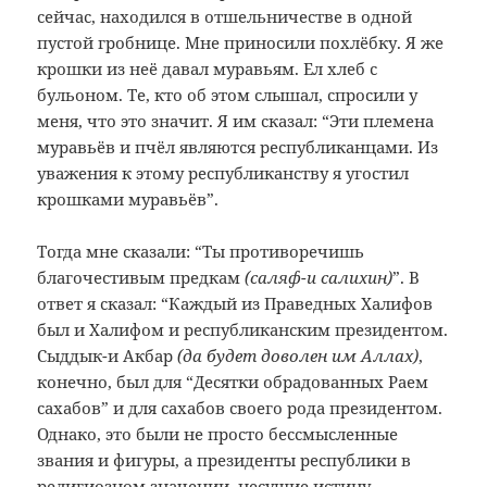
сейчас, находился в отшельничестве в одной
пустой гробнице. Мне приносили похлёбку. Я же
крошки из неё давал муравьям. Ел хлеб с
бульоном. Те, кто об этом слышал, спросили у
меня, что это значит. Я им сказал: “Эти племена
муравьёв и пчёл являются республиканцами. Из
уважения к этому республиканству я угостил
крошками муравьёв”.
Тогда мне сказали: “Ты противоречишь
благочестивым предкам
(саляф-и салихин)
”. В
ответ я сказал: “Каждый из Праведных Халифов
был и Халифом и республиканским президентом.
Сыддык-и Акбар
(да будет доволен им Аллах)
,
конечно, был для “Десятки обрадованных Раем
сахабов” и для сахабов своего рода президентом.
Однако, это были не просто бессмысленные
звания и фигуры, а президенты республики в
религиозном значении, несущие истину