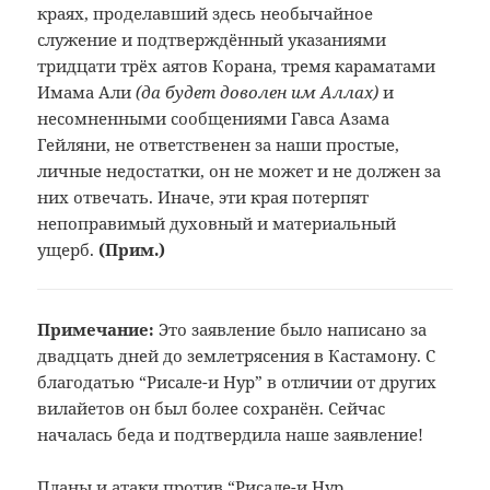
краях, проделавший здесь необычайное
служение и подтверждённый указаниями
тридцати трёх аятов Корана, тремя караматами
Имама Али
(да будет доволен им Аллах)
и
несомненными сообщениями Гавса Азама
Гейляни, не ответственен за наши простые,
личные недостатки, он не может и не должен за
них отвечать. Иначе, эти края потерпят
непоправимый духовный и материальный
ущерб.
(Прим.
)
Примечание:
Это заявление было написано за
двадцать
дней до землетрясения в Кастамону. С
благодатью “Рисале-и Нур” в отличии
от других
вилайетов он был более
сохранён. Сейчас
началась беда и
подтвердила наше заявление!
Планы и атаки против “Рисале-и Нур,