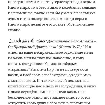
преступниками тех, кто усердствует ради веры и
Иного мира, то я безо всякого колебания заявляю
и напоминаю: “Даже если бы у меня была тысяча
душ, я готов пожертвовать ими ради веры и
Иного мира. делайте что хотите. Моё последнее
словно
حَسْبُنَا اللّٰهُ وَ نِعْمَ الْوَكٖيلُ
“
Достаточно нам Аллаха –
Он Прекрасный Доверенный” (Коран 3:173)
.” И в
ответ на ваше несправедливое осуждение меня
на казнь или на тяжёлое наказание, я хочу
сказать следующее: “Согласно твёрдым
открытиям “Рисале-и Нур”, я не подвергаюсь
казни, а наоборот, освобождаюсь, уходя в мир
счастья и света. И, так как вас, эй несчастные,
притесняющие нас в пользу заблуждения, я вижу
и знаю осуждёнными на вечную казнь и на
бесконечное одиночное заключение, то готов
отпустить свою душу с абсолютно спокойным