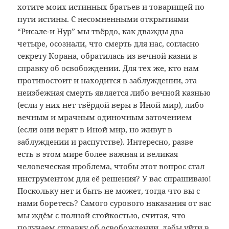
хотите моих истинных братьев и товарищей по
пути истины. С несомненными открытиями
“Рисале-и Нур” мы твёрдо, как дважды два
четыре, осознали, что смерть для нас, согласно
секрету Корана, обратилась из вечной казни в
справку об освобождении. Для тех же, кто нам
противостоит и находится в заблуждении, эта
неизбежная смерть является либо вечной казнью
(если у них нет твёрдой веры в Иной мир), либо
вечным и мрачным одиночным заточением
(если они верят в Иной мир, но живут в
заблуждении и распутстве). Интересно, разве
есть в этом мире более важная и великая
человеческая проблема, чтобы этот вопрос стал
инструментом для её решения? У вас спрашиваю!
Поскольку нет и быть не может, тогда что вы с
нами боретесь? Самого сурового наказания от вас
мы ждём с полной стойкостью, считая, что
получаем справку об освобождении, дабы уйти в