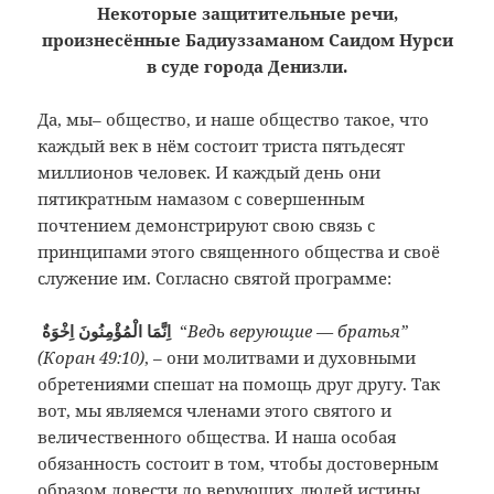
Некоторые защитительные речи,
произнесённые Бадиуззаманом Саидом Нурси
в суде города Денизли.
Да, мы– общество, и наше общество такое, что
каждый век в нём состоит триста пятьдесят
миллионов человек. И каждый день они
пятикратным намазом с совершенным
почтением демонстрируют свою связь с
принципами этого священного общества и своё
служение им. Согласно святой программе:
اِنَّمَا الْمُؤْمِنُونَ اِخْوَةٌ
“
Ведь верующие — братья”
(Коран 49:10)
, – они молитвами и духовными
обретениями спешат на помощь друг другу. Так
вот, мы являемся членами этого святого и
величественного общества. И наша особая
обязанность состоит в том, чтобы достоверным
образом довести до верующих людей истины