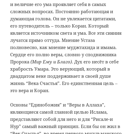
и величие его ума проявляет себя в самых
сложных вопросах. Постоянно работающая и
думающая голова. Он не увлекается цитатами,
его путеводитель – только Коран. Который
является источником света и ума. Все эти сияния
лучатся прямо оттуда. Мнение Устаза
полновесно, как мнение муджтахида и имама.
Сердце его полно веры, словно у сподвижника
Пророка
(Мир Ему и Благо)
. Дух его несёт в себе
храбрость Умара. Это верующий, который в
двадцатом веке поддерживает в своей душе
жизнь “Века Счастья”. Его единственная цель ‒
это вера и Коран.
Основы “Единобожия” и “Веры в Аллаха”,
являющиеся самой главной целью Ислама,
представляют собой для него и для “Рисале-и
Нур” самый важный принцип. Если бы он жил в
“Век Счастья”, во время первого мусульманского