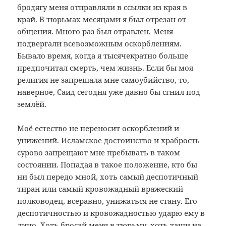
бродягу меня отправляли в ссылки из края в
край. В тюрьмах месяцами я был отрезан от
общения. Много раз был отравлен. Меня
подвергали всевозможным оскорблениям.
Бывало время, когда я тысячекратно больше
предпочитал смерть, чем жизнь. Если бы моя
религия не запрещала мне самоубийство, то,
наверное, Саид сегодня уже давно бы сгнил под
землёй.
Моё естество не переносит оскорблений и
унижений. Исламское достоинство и храбрость
сурово запрещают мне пребывать в таком
состоянии. Попадая в такое положение, кто бы
ни был передо мной, хоть самый деспотичный
тиран или самый кровожадный вражеский
полководец, всеравно, унижаться не стану. Его
деспотичностью и кровожадностью ударю ему в
лицо. Хоть бросай меня в тюрьму, хоть тащи на