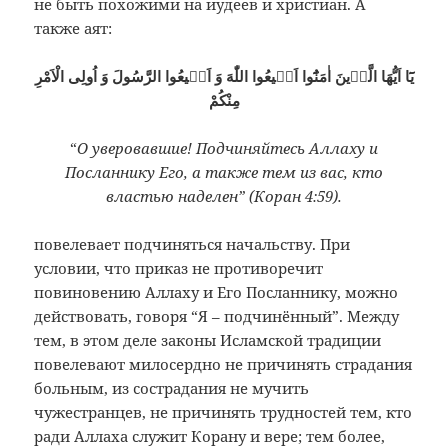
не быть похожими на иудеев и христиан. А
также аят:
يَٓا اَيُّهَا الَّذٖينَ اٰمَنُٓوا اَطٖيعُوا اللّٰهَ وَ اَطٖيعُوا الرَّسُولَ وَ اُولِى الْاَمْرِ
مِنْكُمْ
“
О уверовавшие! Подчиняйтесь Аллаху и
Посланнику Его, а также тем из вас, кто
властью наделен” (Коран 4:59).
повелевает подчиняться начальству. При
условии, что приказ не противоречит
повиновению Аллаху и Его Посланнику, можно
действовать, говоря “Я – подчинённый”. Между
тем, в этом деле законы Исламской традиции
повелевают милосердно не причинять страдания
больным, из сострадания не мучить
чужестранцев, не причинять трудностей тем, кто
ради Аллаха служит Корану и вере; тем более,