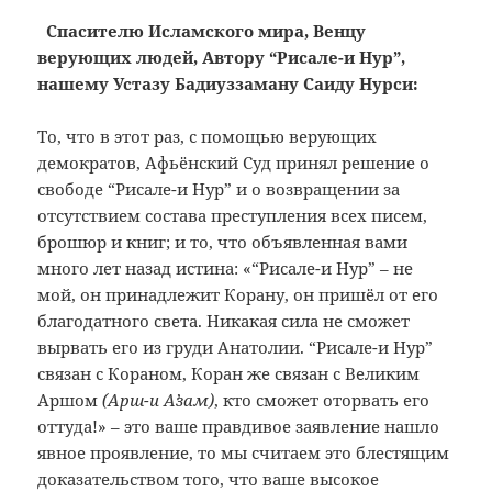
Спасителю Исламского мира, Венцу
верующих людей, Автору “Рисале-и Нур”,
нашему Устазу Бадиуззаману Саиду Нурси:
То, что в этот раз, с помощью верующих
демократов, Афьёнский Суд принял решение о
свободе “Рисале-и Нур” и о возвращении за
отсутствием состава преступления всех писем,
брошюр и книг; и то, что объявленная вами
много лет назад истина: «“Рисале-и Нур” – не
мой, он принадлежит Корану, он пришёл от его
благодатного света. Никакая сила не сможет
вырвать его из груди Анатолии. “Рисале-и Нур”
связан с Кораном, Коран же связан с Великим
Аршом
(Арш-и Аʼзам)
, кто сможет оторвать его
оттуда!» – это ваше правдивое заявление нашло
явное проявление, то мы считаем это блестящим
доказательством того, что ваше высокое