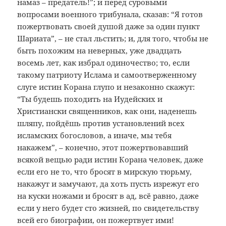
намаз – предатель!”; и перед суровыми
вопросами военного трибунала, сказав: “Я готов
пожертвовать своей душой даже за один пункт
Шариата”, – не стал льстить; и, для того, чтобы не
быть похожим на неверных, уже двадцать
восемь лет, как избрал одиночество; то, если
такому патриоту Ислама и самоотверженному
слуге истин Корана глупо и незаконно скажут:
“Ты будешь походить на Иудейских и
Христиански священников, как они, наденешь
шляпу, пойдёшь против установлений всех
исламских богословов, а иначе, мы тебя
накажем”, – конечно, этот пожертвовавший
всякой вещью ради истин Корана человек, даже
если его не то, что бросят в мирскую тюрьму,
накажут и замучают, да хоть пусть изрежут его
на куски ножами и бросят в ад, всё равно, даже
если у него будет сто жизней, по свидетельству
всей его биографии, он пожертвует ими!