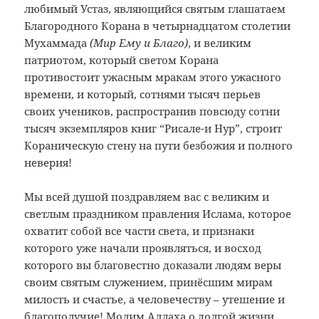
любимый Устаз, являющийся святым глашатаем
Благородного Корана в четырнадцатом столетии
Мухаммада
(Мир Ему и Благо)
, и великим
патриотом, который светом Корана
противостоит ужасным мракам этого ужасного
времени, и который, сотнями тысяч перьев
своих учеников, распространив повсюду сотни
тысяч экземпляров книг “Рисале-и Нур”, строит
Кораническую стену на пути безбожия и полного
неверия!
Мы всей душой поздравляем вас с великим и
светлым праздником правления Ислама, которое
охватит собой все части света, и признаки
которого уже начали проявляться, и восход
которого вы благовестно доказали людям веры
своим святым служением, принёсшим мирам
милость и счастье, а человечеству – утешение и
благополучие! Молим Аллаха о долгой жизни