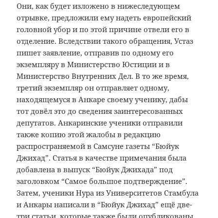
Они, как будет изложено в нижеследующем
отрывке, предложили ему надеть европейский
головной убор и по этой причине отвели его в
отделение. Вследствии такого обращения, Устаз
пишет заявление, отправив по одному его
экземпляру в Министерство Юстиции и в
Министерство Внутренних Дел. В то же время,
третий экземпляр он отправляет одному,
находящемуся в Анкаре своему ученику, дабы
тот довёл это до сведения заинтересованных
депутатов. Анкаринские ученики отправили
также копию этой жалобы в редакцию
распространяемой в Самсуне газеты “Бюйук
Джихад”. Статья в качестве примечания была
добавлена в выпуск “Бюйук Джихада” под
заголовком “Самое большое подтверждение”.
Затем, ученики Нура из Университетов Стамбула
и Анкары написали в “Бюйук Джихад” ещё две-
три статьи, которые также были опубликованы.