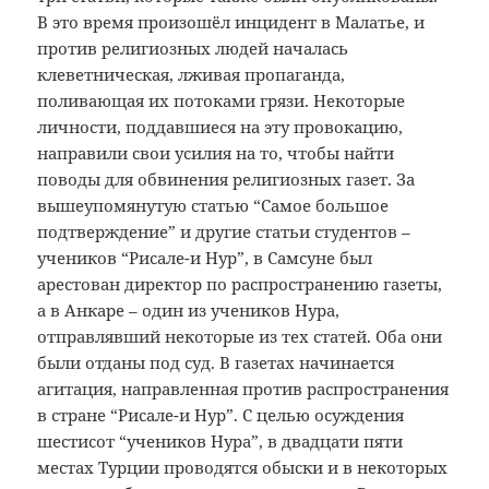
В это время произошёл инцидент в Малатье, и
против религиозных людей началась
клеветническая, лживая пропаганда,
поливающая их потоками грязи. Некоторые
личности, поддавшиеся на эту провокацию,
направили свои усилия на то, чтобы найти
поводы для обвинения религиозных газет. За
вышеупомянутую статью “Самое большое
подтверждение” и другие статьи студентов –
учеников “Рисале-и Нур”, в Самсуне был
арестован директор по распространению газеты,
а в Анкаре – один из учеников Нура,
отправлявший некоторые из тех статей. Оба они
были отданы под суд. В газетах начинается
агитация, направленная против распространения
в стране “Рисале-и Нур”. С целью осуждения
шестисот “учеников Нура”, в двадцати пяти
местах Турции проводятся обыски и в некоторых