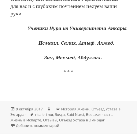
для вас и с глубоким почтением целуем ваши
руки.
Ученики Нура из Университета Анкары
Исмаил, Салих, Атыф, Ахмед,
Зия, Мехмед, Абдуллах.
* * *
Опубликовано
Автор
Рубрики
9 октября 2017
История Жизни
,
Отъезд Устаза в
Метки
Эмирдаг
risale-i nur
,
Rusça
,
Said Nursi
,
Восьмая часть -
Жизнь в Испарте
,
Отзывы
,
Отъезд Устаза в Эмирдаг
к записи Отъезд Устаза в Эмирдаг
Добавить комментарий