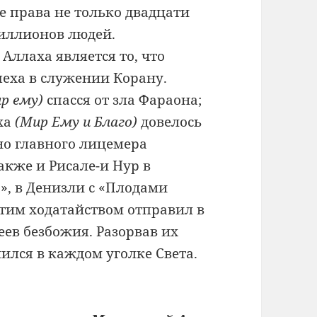
ые
права не только двадцати
миллионов людей.
и
Аллаха является то, что
пеха в служении Корану.
ир
ему)
спасся от зла Фараона;
ха
(Мир
Ему и Благо)
довелось
но главного
лицемера
также и Рисале-и Нур в
, в Денизли с
«Плодами
 этим ходатайством отправил
в
деев
безбожия. Разорвав их
ился в каждом уголке Света.