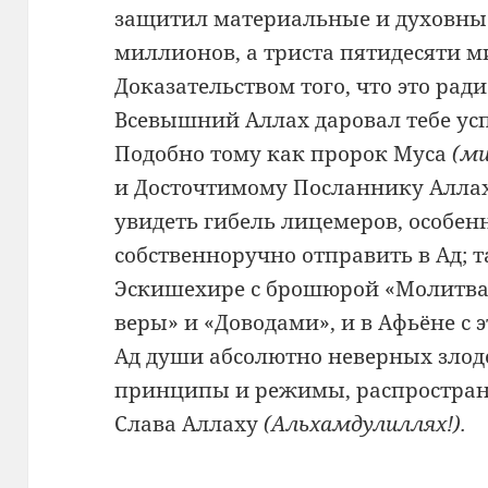
защитил материальные и духовн
миллионов, а
триста пятидесяти 
Доказательством того, что это рад
Всевышний Аллах
даровал тебе ус
Подобно тому как пророк Муса
(м
и
Досточтимому Посланнику Алла
увидеть
гибель лицемеров, особен
собственноручно отправить в
Ад; 
Эскишехире с
брошюрой «Молитва»
веры» и «Доводами»,
и в Афьёне с
Ад души абсолютно неверных зло
принципы и режимы,
распростран
Слава Аллаху
(Альхамдулиллях!).