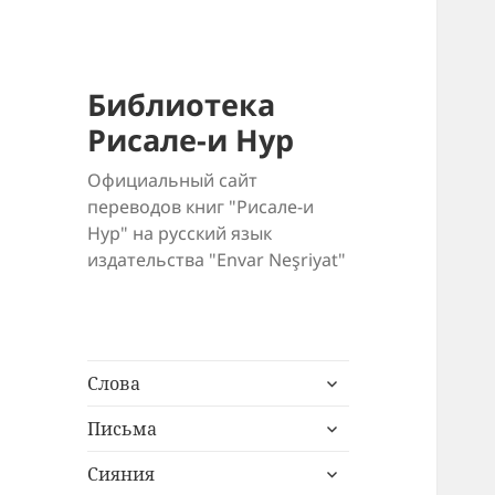
Библиотека
Рисале-и Нур
Официальный сайт
переводов книг "Рисале-и
Нур" на русский язык
издательства "Envar Neşriyat"
раскрыть
Слова
дочернее
раскрыть
меню
Письма
дочернее
раскрыть
меню
Сияния
дочернее