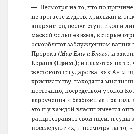
— Несмотря на то, что по причине
не трогаете иудеев, христиан и ог
анархистов, вероотступников и л
маской большевизма, которые отр
оскорбляют заблуждением ваших п
Пророка
(Мир Ему и Благо)
и закон
Корана
(Прим.
)
; и несмотря на то,
жестокого государства, как Англи
христианству, находятся миллион
постоянно, посредством уроков К
вероучения и безбожные правила а
это и у каждой власти имеется оп
распространяет свои идеи, и суды э
преследуют их; и несмотря на то, ч