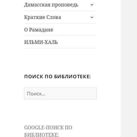
раскрыть
меню
Дамасская проповедь
дочернее
раскрыть
меню
Краткие Слова
дочернее
меню
О Рамадане
ИЛЬМИ-ХАЛЬ
ПОИСК ПО БИБЛИОТЕКЕ:
Найти:
GOOGLE-ПОИСК ПО
БИБЛИОТЕКЕ: