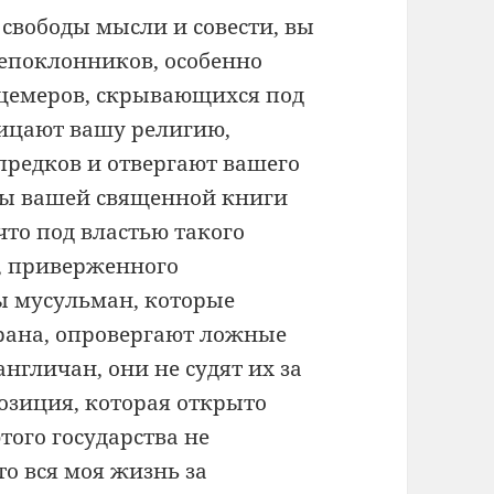
 свободы мысли и совести, вы
непоклонников, особенно
ицемеров, скрывающихся под
ицают вашу религию,
редков и отвергают вашего
ы вашей священной книги
 что под властью такого
я, приверженного
ы мусульман, которые
орана, опровергают ложные
нгличан, они не судят их за
позиция, которая открыто
того государства не
то вся моя жизнь за