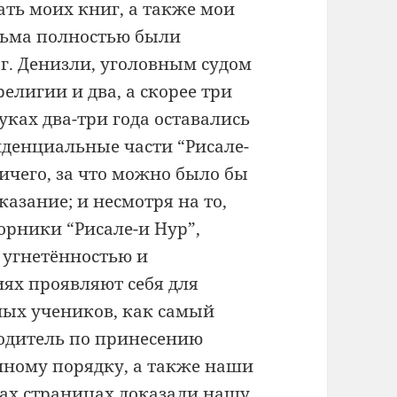
ать моих книг, а также мои
сьма полностью были
г. Денизли, уголовным судом
елигии и два, а скорее три
уках два-три года оставались
денциальные части “Рисале-
ничего, за что можно было бы
азание; и несмотря на то,
орники “Рисале-и Нур”,
 угнетённостью и
ях проявляют себя для
ных учеников, как самый
одитель по принесению
нному порядку, а также наши
ах страницах доказали нашу