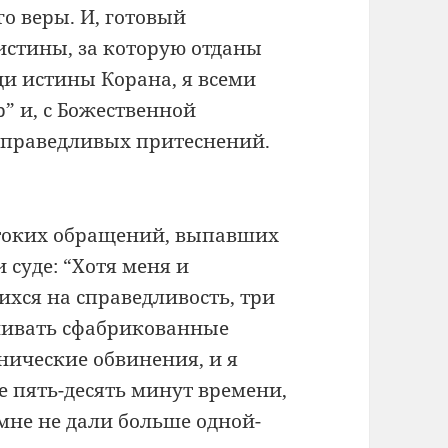
го веры. И, готовый
истины, за которую отданы
ди истины Корана, я всеми
” и, с Божественной
справедливых притеснений.
стоких обращений, выпавших
 суде: “Хотя меня и
хся на справедливость, три
ушивать сфабрикованные
нические обвинения, и я
е пять-десять минут времени,
 мне не дали больше одной-