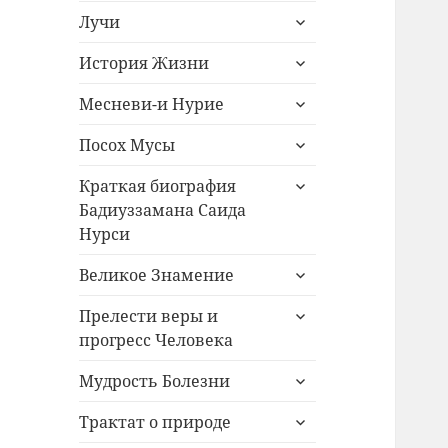
раскрыть
меню
Лучи
дочернее
раскрыть
меню
История Жизни
дочернее
раскрыть
меню
Месневи-и Нурие
дочернее
раскрыть
меню
Посох Мусы
дочернее
раскрыть
меню
Краткая биография
дочернее
Бадиуззамана Саида
меню
Нурси
раскрыть
Великое Знамение
дочернее
раскрыть
меню
Прелести веры и
дочернее
прогресс Человека
меню
раскрыть
Мудрость Болезни
дочернее
раскрыть
меню
Трактат о природе
дочернее