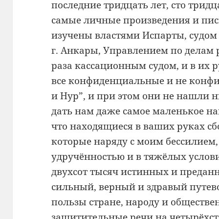
последние тридцать лет, сто тридц
самые личные произведения и пи
изучены властями Испарты, судом 
г. Анкары, Управлением по делам р
раза кассационным судом, и в их р
все конфиденциальные и не конфи
и Нур”, и при этом они не нашли 
дать нам даже самое маленькое нак
что находящиеся в ваших руках сб
которые наряду с моим бессилием,
удручённостью и в тяжёлых услови
двухсот тысяч истинных и предан
сильный, верный и здравый путев
пользы стране, народу и обществе
защитительные речи на четырёхст