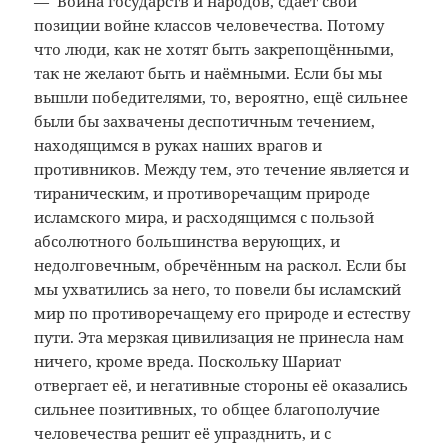
— Война государств и народов, сдаёт свои
позиции войне классов человечества. Потому
что люди, как не хотят быть закрепощёнными,
так не желают быть и наёмными. Если бы мы
вышли победителями, то, вероятно, ещё сильнее
были бы захвачены деспотичным течением,
находящимся в руках наших врагов и
противников. Между тем, это течение является и
тираническим, и противоречащим природе
исламского мира, и расходящимся с пользой
абсолютного большинства верующих, и
недолговечным, обречённым на раскол. Если бы
мы ухватились за него, то повели бы исламский
мир по противоречащему его природе и естеству
пути. Эта мерзкая цивилизация не принесла нам
ничего, кроме вреда. Поскольку Шариат
отвергает её, и негативные стороны её оказались
сильнее позитивных, то общее благополучие
человечества решит её упразднить, и с