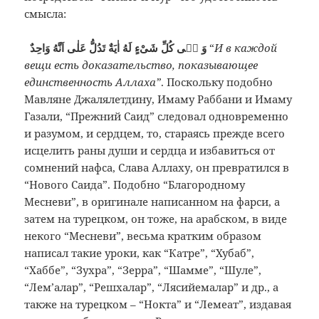
смысла:
وَ فٖى كُلِّ شَىْءٍ لَهُ اٰيَةٌ تَدُلُّ عَلٰى اَنَّهُ وَاحِدٌ
“
И в каждой
вещи есть доказательство, показывающее
единственность Аллаха”
. Поскольку подобно
Мавляне Джалялетдину, Имаму Раббани и Имаму
Газали, “Прежний Саид” следовал одновременно
и разумом, и сердцем, то, стараясь прежде всего
исцелить раны души и сердца и избавиться от
сомнений нафса, Слава Аллаху, он превратился в
“Нового Саида”. Подобно “Благородному
Месневи”, в оригинале написанном на фарси, а
затем на турецком, он тоже, на арабском, в виде
некого “Месневи”, весьма кратким образом
написал такие уроки, как “Катре”, “Хубаб”,
“Хаббе”, “Зухра”, “Зерра”, “Шамме”, “Шуле”,
“Лем’алар”, “Решхалар”, “Лясийемалар” и др., а
также на турецком – “Нокта” и “Лемеат”, издавая