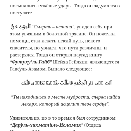
посыпались тяжёлые удары. Тогда он задумался о
постулате
اَلْمَوْتُ حَقٌّ
“
Смерть – истина”
, увидев себя при
этом увязшим в болотной трясине. Он пожелал
помощи, стал искать некий путь, некого
спасителя, но увидел, что пути различны, и
растерялся. Тогда он открыл наугад книгу
“Футуху’ль Гайб”
Шейха Гейляни, являющегося
Гавсʼуль-Азамом. Выпало следующее:
اَنْتَ فٖى دَارِ الْحِكْمَةِ فَاطْلُبْ طَبٖيبًا يُدَاوٖى قَلْبَكَ
“
Ты находишься в месте мудрости, сперва найди
лекаря, который исцелит твое сердце”.
Удивительно, но в то время я был сотрудником
“Дарʼуль-хикматʼиль-Исламия”
(Отдела