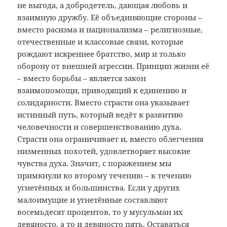
не выгода, а добродетель, дающая любовь и
взаимную дружбу. Её объединяющие стороны –
вместо расизма и национализма – религиозные,
отечественные и классовые связи, которые
рождают искреннее братство, мир и только
оборону от внешней агрессии. Принцип жизни её
– вместо борьбы – является закон
взаимопомощи, приводящий к единению и
солидарности. Вместо страсти она указывает
истинный путь, который ведёт к развитию
человечности и совершенствованию духа.
Страсти она ограничивает и, вместо облегчения
низменных похотей, удовлетворяет высокие
чувства духа. Значит, с поражением мы
примкнули ко второму течению – к течению
угнетённых и большинства. Если у других
малоимущие и угнетённые составляют
восемьдесят процентов, то у мусульман их
девяносто, а то и девяносто пять. Оставаться