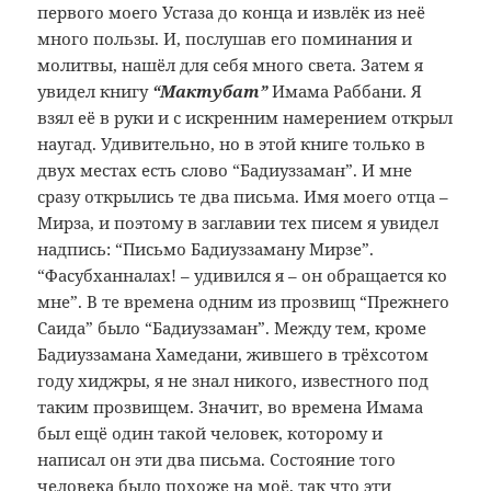
первого моего Устаза до конца и извлёк из неё
много пользы. И, послушав его поминания и
молитвы, нашёл для себя много света. Затем я
увидел книгу
“Мактубат”
Имама Раббани. Я
взял её в руки и с искренним намерением открыл
наугад. Удивительно, но в этой книге только в
двух местах есть слово “Бадиуззаман”. И мне
сразу открылись те два письма. Имя моего отца –
Мирза, и поэтому в заглавии тех писем я увидел
надпись: “Письмо Бадиуззаману Мирзе”.
“Фасубханналах! – удивился я – он обращается ко
мне”. В те времена одним из прозвищ “Прежнего
Саида” было “Бадиуззаман”. Между тем, кроме
Бадиуззамана Хамедани, жившего в трёхсотом
году хиджры, я не знал никого, известного под
таким прозвищем. Значит, во времена Имама
был ещё один такой человек, которому и
написал он эти два письма. Состояние того
человека было похоже на моё, так что эти