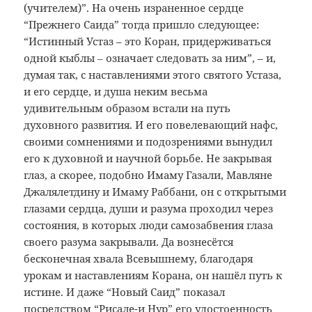
(учителем)”. На очень израненное сердце
“Прежнего Саида” тогда пришло следующее:
“Истинный Устаз – это Коран, придерживаться
одной кыблы ‒ означает следовать за ним”, – и,
думая так, с наставлениями этого святого Устаза,
и его сердце, и душа неким весьма
удивительным образом встали на путь
духовного развития. И его повелевающий нафс,
своими сомнениями и подозрениями вынудил
его к духовной и научной борьбе. Не закрывая
глаз, а скорее, подобно Имаму Газали, Мавляне
Джалялетдину и Имаму Раббани, он с открытыми
глазами сердца, души и разума проходил через
состояния, в которых люди самозабвения глаза
своего разума закрывали. Да вознесётся
бесконечная хвала Всевышнему, благодаря
урокам и наставлениям Корана, он нашёл путь к
истине. И даже “Новый Саид” показал
посредством “Рисале-и Нур” его удостоенность