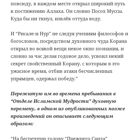
повсюду, в каждом месте открыл широкий путь
к постижению Аллаха. Он словно Посох Муссы.
Куда бы ни ткнул, извлёк оттуда воду.
И “Рисале-и Нур” не следуя учениям философов и
богословов, посредством духовного чуда Корана
открыл во всякой вещи некое окно познания, и
словно за час делая годовое дело, усвоил некий
секрет свойственный Корану, с которым в это
ужасное время, отбив атаки бесчисленных
упрямцев, одержал победу.”
Пережитую им во времена пребывания в
“Отделе Исламской Мудрости” духовную
перемену, в одном из опубликованных позже
произведений он описывает следующим
образом:
“
На беспечную голову “Прежнего Саида”