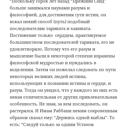
“Поскольку сорок лет назад “Прежний Саид”
больше занимался науками разума и
философией, для достижения сути истин, он
искал некий способ (путь) подобный
последователям тариката и хакиката.
Постижение только сердцем, практикуемое
большинством последователей тариката, его не
удовлетворяло. Потому что его разум и
мышление были в некоторой степени изранены
философской мудростью и нуждались в
исцелении. Затем он пожелал следовать по пути
некоторых великих людей истины,
использующих в познании истины и сердце, и
разум. Тогда он увидел, что у каждого из них есть
некая отличительная от других привлекательная
особенность. Не зная, за кем последовать, он
растерялся. И Имам Раббани неким сокровенным
образом сказал ему: “Держись одной кыблы”. То
есть: “Следуй только за одним Устазом