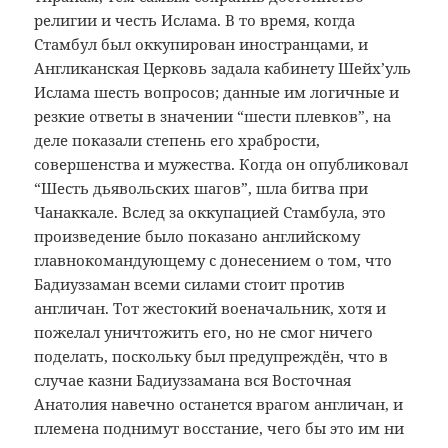
религии и честь Ислама. В то время, когда
Стамбул был оккупирован иностранцами, и
Англиканская Церковь задала кабинету Шейх’уль
Ислама шесть вопросов; данные им логичные и
резкие ответы в значении “шести плевков”, на
деле показали степень его храбрости,
совершенства и мужества. Когда он опубликовал
“Шесть дьявольских шагов”, шла битва при
Чанаккале. Вслед за оккупацией Стамбула, это
произведение было показано английскому
главнокомандующему с донесением о том, что
Бадиуззаман всеми силами стоит против
англичан. Тот жестокий военачальник, хотя и
пожелал уничтожить его, но не смог ничего
поделать, поскольку был предупреждён, что в
случае казни Бадиуззамана вся Восточная
Анатолия навечно останется врагом англичан, и
племена поднимут восстание, чего бы это им ни