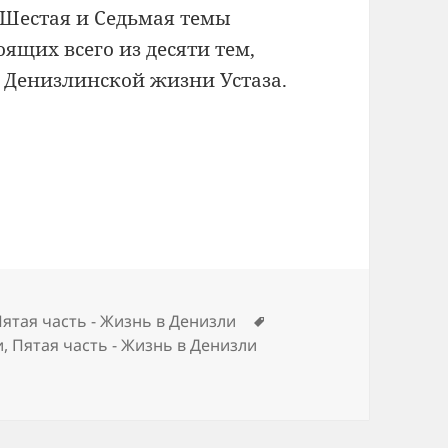
 Шестая и Седьмая
темы
оящих всего из десяти тем,
я Денизлинской
жизни Устаза.
Метки
ятая часть - Жизнь в Денизли
и
,
Пятая часть - Жизнь в Денизли
часть — Жизнь в Денизли