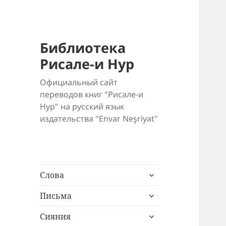
Библиотека
Рисале-и Нур
Официальный сайт
переводов книг "Рисале-и
Нур" на русский язык
издательства "Envar Neşriyat"
раскрыть
Слова
дочернее
раскрыть
меню
Письма
дочернее
раскрыть
меню
Сияния
дочернее