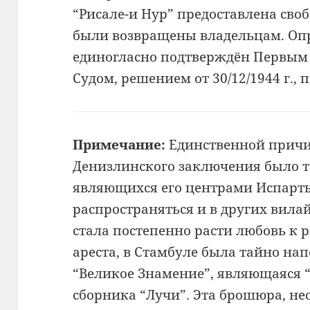
“Рисале-и Нур” предоставлена своб
были возвращены владельцам. Оп
единогласно подтверждён Первы
Судом, решением от 30/12/1944 г., п
Примечание:
Единственной прич
Денизлинского
заключения было то
являющихся его центрами Испарт
распространяться и в
других вилай
стала
постепенно расти любовь к 
ареста, в Стамбуле
была тайно на
“Великое
Знамение”, являющаяся
сборника “Лучи”. Эта брошюра,
не