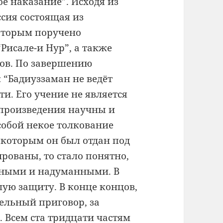
ое наказание”. Исходя из
ссия состоящая из
оторым поручено
Рисале-и Нур”, а также
ков. По завершению
 “Бадиуззаман не ведёт
и. Его учение не является
 произведения научны и
собой некое толкование
 которым он был отдан под
рованы, то стало понятно,
нными и надуманными. В
ую защиту. В конце концов,
ельный приговор, за
а. Всем ста тридцати частям