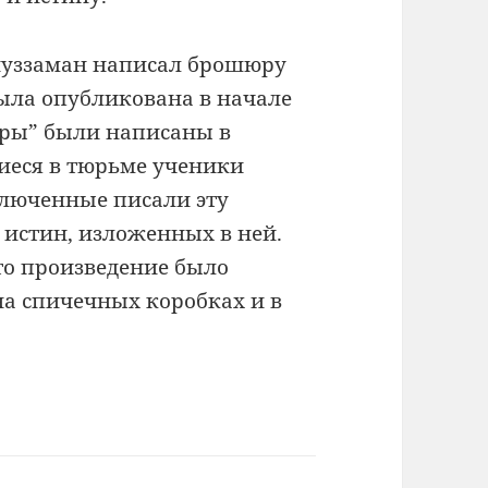
иуззаман написал брошюру
была опубликована в начале
еры” были написаны в
иеся в тюрьме ученики
аключенные писали эту
истин, изложенных в ней.
то произведение было
на спичечных коробках и в