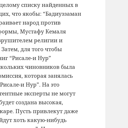
 целому списку найденных в
щих, что якобы: “Бадиуззаман
раивает народ против
еформы, Мустафу Кемаля
зрушителем религии и
)
Затем, для того чтобы
ниг “Рисале-и Нур”
ескольких чиновников была
миссия, которая занялась
Рисале-и Нур”. На это
тентные эксперты не могут
будет создана высокая,
каре. Пусть привлекут даже
йдут хоть какую-нибудь