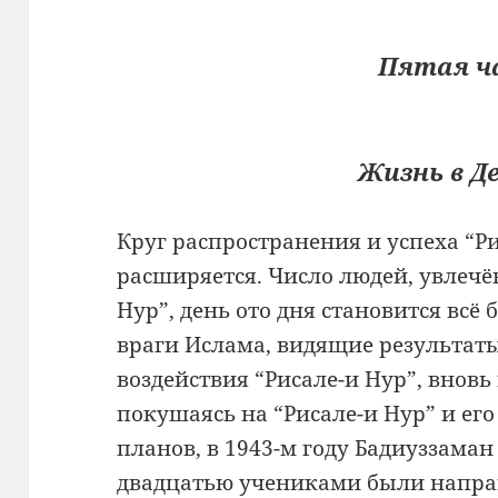
Пятая ч
Жизнь в Д
Круг распространения и успеха “Р
расширяется. Число людей, увлеч
Нур”, день ото дня становится всё
враги Ислама, видящие результат
воздействия “Рисале-и Нур”, внов
покушаясь на “Рисале-и Нур” и его 
планов, в 1943-м году Бадиуззаман 
двадцатью учениками были напра