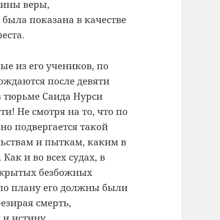
ины веры,
и была показана
в качестве
реста.
ые из его учеников, по
ождаются после девяти
в тюрьме Саида Нурси
и! Не смотря на то, что по
 но подвергается такой
льствам и пыткам, каким в
Как и во всех судах, в
 скрытых безбожных
м по плану его должны были
резирая смерть,
 и истину.