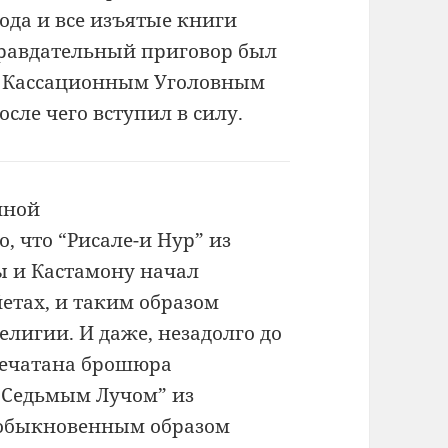
ода и все изъятые книги
равдательный приговор был
м Кассационным Уголовным
осле чего вступил в силу.
иной
, что “Рисале-и Нур”
из
ы и
Кастамону начал
етах, и таким образом
религии. И
даже, незадолго до
печатана брошюра
 “Седьмым Лучом”
из
обыкновенным образом