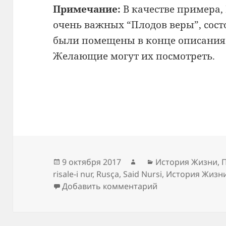
Примечание:
В качестве примера,
очень важных “Плодов веры”,
сост
были
помещены в конце описани
Желающие могут их
посмотреть.
Опубликовано
Автор
Рубрики
9 октября 2017
История Жизни
,
П
risale-i nur
,
Rusça
,
Said Nursi
,
История Жизн
к записи Пятая 
Добавить комментарий