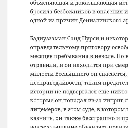
объясняющая и
доказывающая ист
бросила
безбожников в опасения 
одной из причин Денизлинского
а
Бадиуззаман Саид Нурси и некотор
оправдательному приговору освоб
месяцев пребывания в неволе. Но 
отравили, и он находится при смерт
милости Всевышнего он спасается,
несправедливости, таким предате
истории не подвергался ещё никто. 
которые он попадал из-за интриг
лицемеров, в этом суде, в которо
казнить, он также бесстрашно и п
вовсеуслышание объявляет правду