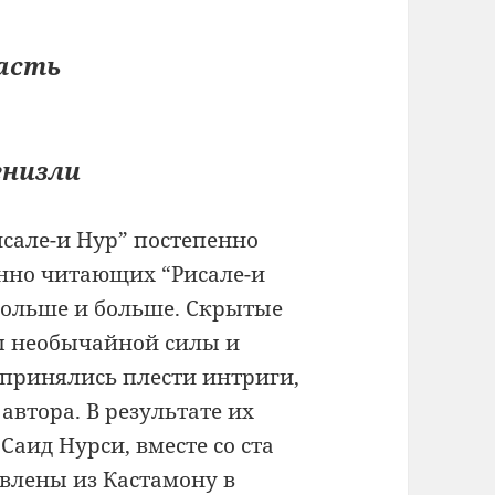
асть
енизли
исале-и Нур” постепенно
ённо читающих “Рисале-и
 больше и больше. Скрытые
ы необычайной силы и
ь принялись плести интриги,
автора. В результате их
Саид Нурси, вместе со ста
влены из Кастамону в