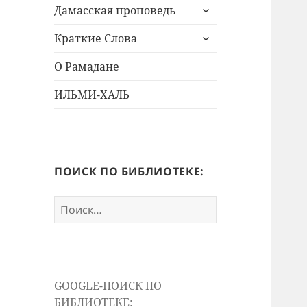
раскрыть
меню
Дамасская проповедь
дочернее
раскрыть
меню
Краткие Слова
дочернее
меню
О Рамадане
ИЛЬМИ-ХАЛЬ
ПОИСК ПО БИБЛИОТЕКЕ:
Найти:
GOOGLE-ПОИСК ПО
БИБЛИОТЕКЕ: