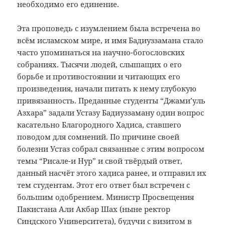
необходимо его единение.
Эта проповедь с изумлением была встречена во
всём исламском мире, и имя Бадиуззамана стало
часто упоминаться на научно-богословских
собраниях. Тысячи людей, слышащих о его
борьбе и противостоянии и читающих его
произведения, начали питать к нему глубокую
привязанность. Преданные студенты “Джами’уль
Азхара” задали Устазу Бадиуззаману один вопрос
касательно Благородного Хадиса, ставшего
поводом для сомнений. По причине своей
болезни Устаз собрал связанные с этим вопросом
темы “Рисале-и Нур” и свой твёрдый ответ,
данный насчёт этого хадиса ранее, и отправил их
тем студентам. Этот его ответ был встречен с
большим одобрением. Министр Просвещения
Пакистана Али Акбар Шах (ныне ректор
Синдского Университета), будучи с визитом в