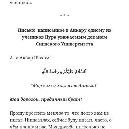
учеников.
* * *
Письмо, написанное в Анкару одному из
учеников Нура уважаемым деканом
Синдского Университета
Али Акбар Шахом
اَلسَّلَامُ عَلَيْكُمْ وَ رَحْمَةُ اللّٰهِ
“
Мир вам и милость Аллаха!”
Мой дорогой, преданный брат!
Прошу простить меня за то, что долго вам не
писал. Иншааллах, сейчас буду писать часто, о
чём прошу и вас. Моя дружба нисколько не