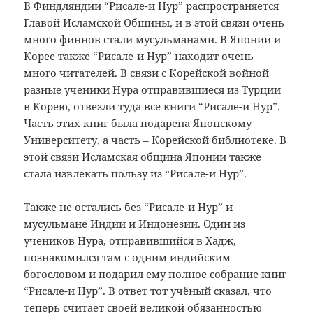
В Финдляндии “Рисале-и Нур” распространяется
Главой Исламской Общины, и в этой связи очень
много финнов стали мусульманами. В Японии и
Корее также “Рисале-и Нур” находит очень
много читателей. В связи с Корейской войной
разные ученики Нура отправившиеся из Турции
в Корею, отвезли туда все книги “Рисале-и Нур”.
Часть этих книг была подарена Японскому
Университету, а часть – Корейской библиотеке. В
этой связи Исламская община Японии также
стала извлекать пользу из “Рисале-и Нур”.
Также не остались без “Рисале-и Нур” и
мусульмане Индии и Индонезии. Один из
учеников Нура, отправившийся в Хадж,
познакомился там с одним индийским
богословом и подарил ему полное собрание книг
“Рисале-и Нур”. В ответ тот учёный сказал, что
теперь считает своей великой обязанностью