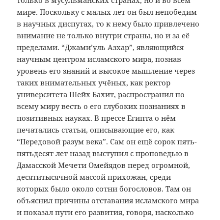
только в мусульманских странах, но и во всём
мире. Поскольку с малых лет он был непобедим
в научных диспутах, то к нему было привлечено
внимание не только внутри страны, но и за её
пределами. “Джами’уль Азхар”, являющийся
научным центром исламского мира, познав
уровень его знаний и высокое мышление через
таких внимательных учёных, как ректор
университета Шейх Бахит, распространил по
всему миру весть о его глубоких познаниях в
позитивных науках. В прессе Египта о нём
печатались статьи, описывающие его, как
“Передовой разум века”. Сам он ещё сорок пять-
пятьдесят лет назад выступил с проповедью в
Дамасской Мечети Омейядов перед огромной,
десятитысячной массой прихожан, среди
которых было около сотни богословов. Там он
объяснил причины отставания исламского мира
и показал пути его развития, говоря, насколько