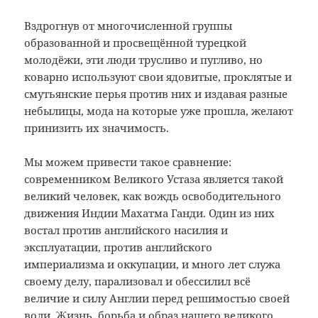
Вздрогнув от многочисленной группы
образованной и просвещённой турецкой
молодёжи, эти люди трусливо и пугливо, но
коварно используют свои ядовитые, проклятые и
смутьянские перья против них и издавая разные
небылицы, мода на которые уже прошла, желают
принизить их значимость.
Мы можем привести такое сравнение:
современником Великого Устаза является такой
великий человек, как вождь освободительного
движения Индии Махатма Ганди. Один из них
востал против английского насилия и
эксплуатации, против английского
империализма и оккупации, и много лет служа
своему делу, парализовал и обессилил всё
величие и силу Англии перед решимостью своей
воли. Жизнь, борьба и образ нашего великого