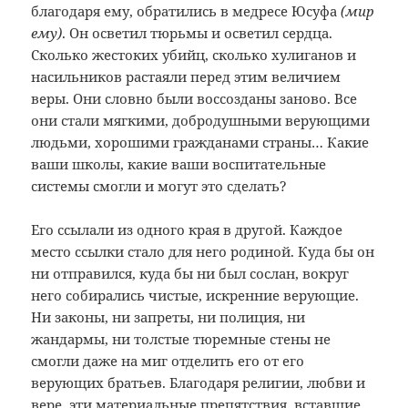
благодаря ему, обратились в медресе Юсуфа
(мир
ему)
. Он осветил тюрьмы и осветил сердца.
Сколько жестоких убийц, сколько хулиганов и
насильников растаяли перед этим величием
веры. Они словно были воссозданы заново. Все
они стали мягкими, добродушными верующими
людьми, хорошими гражданами страны… Какие
ваши школы, какие ваши воспитательные
системы смогли и могут это сделать?
Его ссылали из одного края в другой. Каждое
место ссылки стало для него родиной. Куда бы он
ни отправился, куда бы ни был сослан, вокруг
него собирались чистые, искренние верующие.
Ни законы, ни запреты, ни полиция, ни
жандармы, ни толстые тюремные стены не
смогли даже на миг отделить его от его
верующих братьев. Благодаря религии, любви и
вере, эти материальные препятствия, вставшие