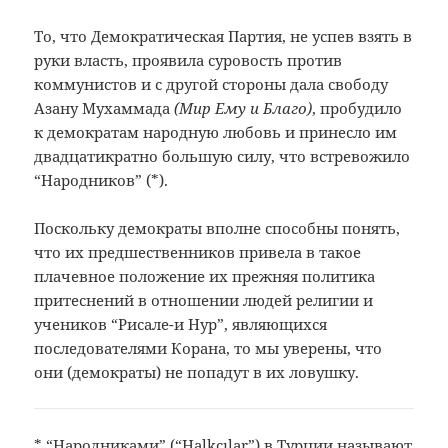
То, что Демократическая Партия, не успев взять в
руки власть, проявила суровость против
коммунистов и с другой стороны дала свободу
Азану Мухаммада
(Мир Ему и Благо)
, пробудило
к демократам народную любовь и принесло им
двадцатикратно большую силу, что встревожило
“Народников”
(
*
)
.
Поскольку демократы вполне способны понять,
что их предшественников привела в такое
плачевное положение их прежняя политика
притеснений в отношении людей религии и
учеников “Рисале-и Нур”, являющихся
последователями Корана, то мы уверены, что
они (демократы) не попадут в их ловушку.
*
“Народниками”
(“Halkçılar”) в Турции называют