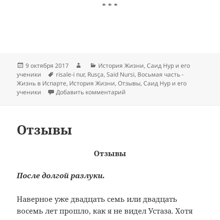
* * *
Опубликовано
Автор
Рубрики
9 октября 2017
История Жизни
,
Саид Нур и его
Метки
ученики
risale-i nur
,
Rusça
,
Said Nursi
,
Восьмая часть -
Жизнь в Испарте
,
История Жизни
,
Отзывы
,
Саид Нур и его
к записи Саид Нур и его ученик
ученики
Добавить комментарий
Отзывы
Отзывы
После долгой разлуки.
Наверное уже двадцать семь или двадцать
восемь лет прошло, как я не видел Устаза. Хотя