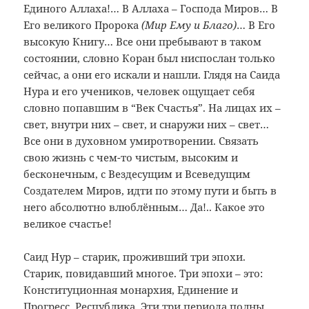
Единого Аллаха!… В Аллаха – Господа Миров… В
Его великого Пророка
(Мир Ему и Благо)
… В Его
высокую Книгу… Все они пребывают в таком
состоянии, словно Коран был ниспослан только
сейчас, а они его искали и нашли. Глядя на Саида
Нура и его учеников, человек ощущает себя
словно попавшим в “Век Счастья”. На лицах их –
свет, внутри них – свет, и снаружи них – свет…
Все они в духовном умиротворении. Связать
свою жизнь с чем-то чистым, высоким и
бесконечным, с Вездесущим и Всеведущим
Создателем Миров, идти по этому пути и быть в
него абсолютно влюблённым… Да!.. Какое это
великое счастье!
Саид Нур – старик, проживший три эпохи.
Старик, повидавший многое. Три эпохи – это:
Конституционная монархия, Единение и
Прогресс, Республика. Эти три периода полны