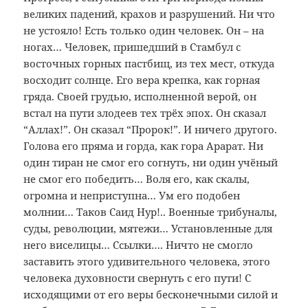
великих падений, крахов и разрушений. Ни что
не устояло! Есть только один человек. Он – на
ногах… Человек, пришедший в Стамбул с
восточных горных пастбищ, из тех мест, откуда
восходит солнце. Его вера крепка, как горная
гряда. Своей грудью, исполненной верой, он
встал на пути злодеев тех трёх эпох. Он сказал
“Аллах!”. Он сказал “Пророк!”. И ничего другого.
Голова его пряма и горда, как гора Арарат. Ни
один тиран не смог его согнуть, ни один учёный
не смог его победить… Воля его, как скалы,
огромна и неприступна… Ум его подобен
молнии… Таков Саид Нур!.. Военные трибуналы,
суды, революции, мятежи… Установленные для
него виселицы… Ссылки…. Ничто не смогло
заставить этого удивительного человека, этого
человека духовности свернуть с его пути! С
исходящими от его веры бесконечными силой и