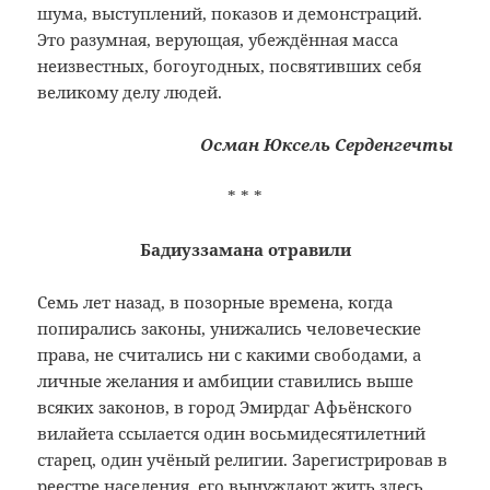
шума, выступлений, показов и демонстраций.
Это разумная, верующая, убеждённая масса
неизвестных, богоугодных, посвятивших себя
великому делу людей.
Осман Юксель Серденгечты
* * *
Бадиуззамана отравили
Семь лет назад, в позорные времена, когда
попирались законы, унижались человеческие
права, не считались ни с какими свободами, а
личные желания и амбиции ставились выше
всяких законов, в город Эмирдаг Афьёнского
вилайета ссылается один восьмидесятилетний
старец, один учёный религии. Зарегистрировав в
реестре населения, его вынуждают жить здесь.