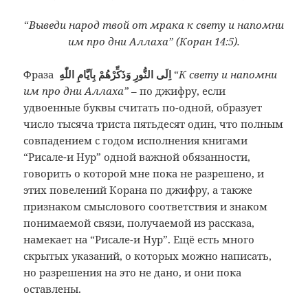
“
Выведи народ твой от мрака к свету и напомни
им про дни Аллаха” (Коран 14:5).
Фраза
اِلَى النُّورِ وَذَكِّرْهُمْ بِاَيَّامِ اللّٰهِ
“
К свету и напомни
им про дни Аллаха”
– по джифру, если
удвоенные буквы считать по-одной, образует
число тысяча триста пятьдесят один, что полным
совпадением с годом исполнения книгами
“Рисале-и Нур” одной важной обязанности,
говорить о которой мне пока не разрешено, и
этих повелений Корана по джифру, а также
признаком смыслового соответствия и знаком
понимаемой связи, получаемой из рассказа,
намекает на “Рисале-и Нур”. Ещё есть много
скрытых указаний, о которых можно написать,
но разрешения на это не дано, и они пока
оставлены.