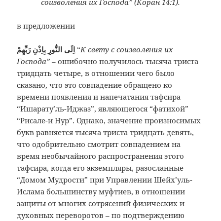
соизволения их Господа” (Коран 14:1).
в предложении
اِلَى النُّورِ بِاِذْنِ رَبِّهِمْ
“
К свету с соизволения их
Господа”
– ошибочно получилось тысяча триста
тридцать четыре, в отношении чего было
сказано, что это совпадение обращено ко
времени появления и напечатания тафсира
“Ишарату’ль-Иджаз”, являющегося “фатихой”
“Рисале-и Нур”. Однако, значение произносимых
букв равняется тысяча триста тридцать девять,
что одобрительно смотрит совпадением на
время необычайного распространения этого
тафсира, когда его экземпляры, разосланные
“Домом Мудрости” при Управлении Шейх’уль-
Ислама большинству муфтиев, в отношении
защиты от многих сотрясений физических и
духовных переворотов – по подтверждению