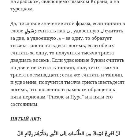
на арабском, являющемся языком Корана, а на
турецком.
Да, числовое значение этой фразы, если танвин в
слове
رَسُولٍ
считать как
ن
, удвоенную
ل
считать
за две, а удвоенную
ى
– за одну, то образует
тысяча триста пятьдесят восемь; если обе их
считать за одну, то получится тысяча триста
двадцать восемь. Если удвоенные буквы считать
по две и не считать танвин, получится тысяча
триста восемнадцать; если же считать и танвин,
и удвоения, получится тысяча триста шестьдесят
восемь, что косвенно и намёком обращено к
пяти периодам “Рисале-и Нура” и к пяти его
состояниям.
ПЯТЫЙ АЯТ:
اَنْ اَخْرِجْ قَوْمَكَ مِنَ الظُّلُمَاتِ اِلَى النُّورِ وَذَكِّرْهُمْ بِاَيَّامِ اللّ