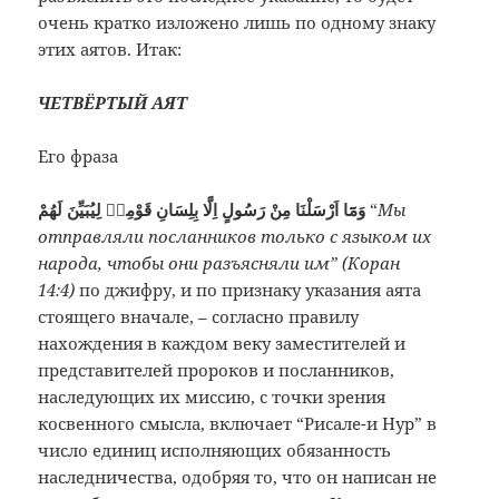
очень кратко изложено лишь по одному знаку
этих аятов. Итак:
ЧЕТВЁРТЫЙ АЯТ
Его фраза
وَمَٓا اَرْسَلْنَا مِنْ رَسُولٍ اِلَّا بِلِسَانِ قَوْمِهٖ لِيُبَيِّنَ لَهُمْ
“
Мы
отправляли посланников только с языком их
народа, чтобы они разъясняли им” (Коран
14:4)
по джифру, и по признаку указания аята
стоящего вначале, – согласно правилу
нахождения в каждом веку заместителей и
представителей пророков и посланников,
наследующих их миссию, с точки зрения
косвенного смысла, включает “Рисале-и Нур” в
число единиц исполняющих обязанность
наследничества, одобряя то, что он написан не