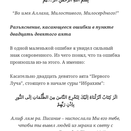
“
Во имя Аллаха, Милостивого, Милосердного!”
Разъяснение, касающееся ошибки в пункте
двадцать девятого аята
В одной маленькой ошибке я увидел сильный
знак сокровенного. Из чего понял, что та ошибка
произошла из-за этого. А именно:
Касательно двадцать девятого аята “Первого
Луча”, стоящего в начале суры “Ибрахим”:
الٓرٰ كِتَابٌ اَنْزَلْنَاهُ اِلَيْكَ لِتُخْرِجَ النَّاسَ مِنَ الظُّلُمَاتِ اِلَى النُّورِ
بِاِذْنِ رَبِّهِمْ
Алиф лям ра. Писание – ниспослали Мы его тебе,
чтобы ты вывел людей из мрака к свету с