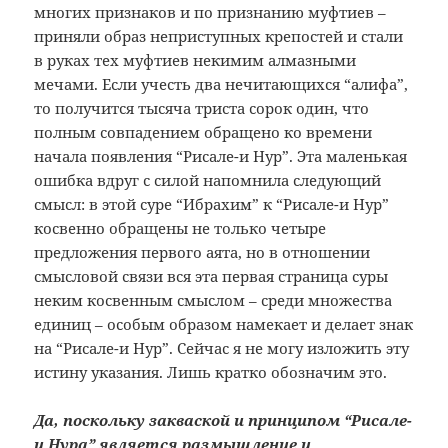
многих признаков и по признанию муфтиев –
приняли образ неприступных крепостей и стали
в руках тех муфтиев некимим алмазными
мечами. Если учесть два нечитающихся “алифа”,
то получится тысяча триста сорок один, что
полным совпадением обращено ко времени
начала появления “Рисале-и Нур”. Эта маленькая
ошибка вдруг с силой напомнила следующий
смысл: в этой суре “Ибрахим” к “Рисале-и Нур”
косвенно обращены не только четыре
предложения первого аята, но в отношении
смысловой связи вся эта первая страница суры
неким косвенным смыслом – среди множества
единиц – особым образом намекает и делает знак
на “Рисале-и Нур”. Сейчас я не могу изложить эту
истину указания. Лишь кратко обозначим это.
Да, поскольку закваской и принципом “Рисале-
и Нура” является размышление и