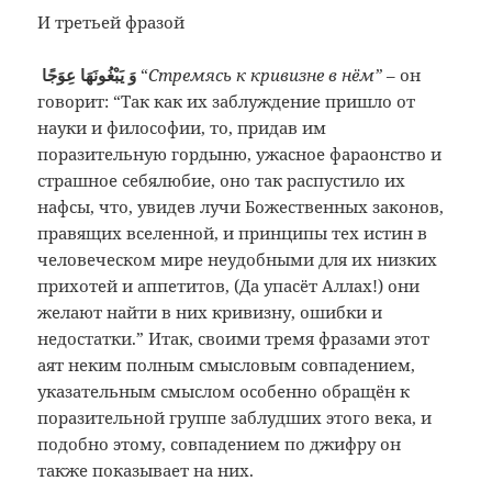
И третьей фразой
وَ يَبْغُونَهَا عِوَجًا
“
Стремясь к кривизне в нём”
– он
говорит: “Так как их заблуждение пришло от
науки и философии, то, придав им
поразительную гордыню, ужасное фараонство и
страшное себялюбие, оно так распустило их
нафсы, что, увидев лучи Божественных законов,
правящих вселенной, и принципы тех истин в
человеческом мире неудобными для их низких
прихотей и аппетитов, (Да упасёт Аллах!) они
желают найти в них кривизну, ошибки и
недостатки.” Итак, своими тремя фразами этот
аят неким полным смысловым совпадением,
указательным смыслом особенно обращён к
поразительной группе заблудших этого века, и
подобно этому, совпадением по джифру он
также показывает на них.