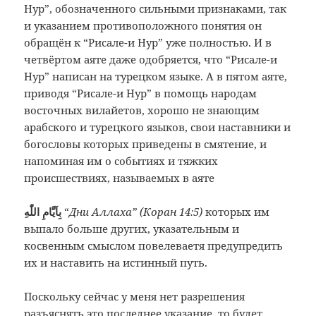
Нур”, обозначенного сильными признаками, так
и указанием противоположного понятия он
обращён к “Рисале-и Нур” уже полностью. И в
четвёртом аяте даже одобряется, что “Рисале-и
Нур” написан на турецком языке. А в пятом аяте,
приводя “Рисале-и Нур” в помощь народам
восточных вилайетов, хорошо не знающим
арабского и турецкого языков, свои наставники и
богословы которых приведены в смятение, и
напоминая им о событиях и тяжких
происшествиях, называемых в аяте
بِاَيَّامِ اللّٰهِ
“
Дни Аллаха” (Коран 14:5)
которых им
выпало больше других, указательным и
косвенным смыслом повелеваетя предупредить
их и наставить на истинный путь.
Поскольку сейчас у меня нет разрешения
разъяснять это последнее указание, то будет