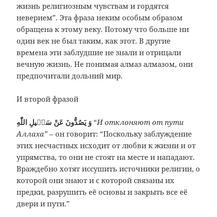
жизнь религиозным чувствам и гордятся
неверием”. Эта фраза неким особым образом
обращена к этому веку. Потому что больше ни
один век не был таким, как этот. В другие
времена эти заблудшие не знали и отрицали
вечную жизнь. Не понимая алмаз алмазом, они
предпочитали дольний мир.
И второй фразой
وَ يَصُدُّونَ عَنْ سَبٖيلِ اللّٰهِ
“
И отклоняют от пути
Аллаха”
– он говорит: “Поскольку заблуждение
этих несчастных исходит от любви к жизни и от
упрямства, то они не стоят на месте и нападают.
Враждебно хотят иссушить источники религии, о
которой они знают и с которой связаны их
предки, разрушить её основы и закрыть все её
двери и пути.”