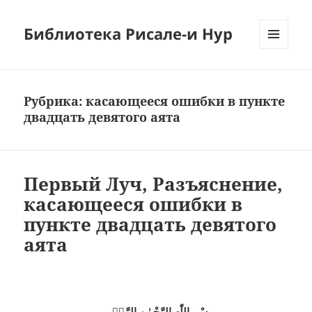
Библиотека Рисале-и Нур
МЕНЮ
И
ВИДЖЕТЫ
Рубрика:
касающееся ошибки в пункте
двадцать девятого аята
Первый Луч, Разъяснение,
касающееся ошибки в
пункте двадцать девятого
аята
بِسْمِ اللّٰهِ الرَّحْمٰنِ الرَّحٖيمِ