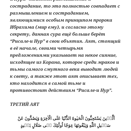
сострадание, то это полностью совпадает с
размышлением и состраданием,
являющимися особым принципом пророка
Ибрахима (мир ему), и согласно этому
секрету, данная сура ещё больше берёт
“Рисале-и Нур” в свои объятия. Аят, стоящий
в её начале, своими четырьмя
предложениями указывает на некое сияние,
исходящее из Корана, которое среди мраков и
тьмы самого смутного века выводит людей
к свету, а также этот аят описывает тех,
кто находится в самой тьме и
противостоит действиям “Рисале-и Нур”.
ТРЕТИЙ АЯТ
اَلَّذٖينَ يَسْتَحِبُّونَ الْحَيٰوةَ الدُّنْيَا عَلَى الْاٰخِرَةِ وَيَصُدُّونَ عَنْ
سَبٖيلِ اللّٰهِ وَيَبْغُونَهَا عِوَجًا اُولٰٓئِكَ فٖى ضَلَالٍ بَعٖيدٍ