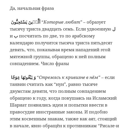
Да, начальная фраза
اَلَّذٖينَ يَسْتَحِبُّونَ
“
Которые любят”
– образует
тысячу триста двадцать семь. Если удвоенную
ل
и
ب
посчитать по две, то по арабскому
календарю получится тысяча триста пятьдесят
девять, что, показывая время нападений этой
мятежной группы, обращено к ней полным
совпадением. Число фразы
وَ يَبْغُونَهَا عِوَجًا
“
Стремясь к кривизне в нём”
– если
танвин считать как “нун”, равно тысяче
двумстам девяти, что полным совпадением
обращено к году, когда покушаясь на Исламский
Шариат появились идеи и попытки ввести в
правосудие иностранные законы. И подобно
этим косвенным знакам, также как аят, стоящий
в начале, явно обращён к противникам “Рисале-и