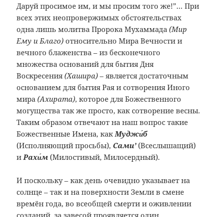
Даруй просимое им, и мы просим того же!”… При
всех этих неопровержимых обстоятельствах
одна лишь молитва Пророка Мухаммада
(Мир
Ему и Благо)
относительно Мира Вечности и
вечного блаженства – из бесконечного
множества оснований для бытия Дня
Воскресения
(Хашира)
– является достаточным
основанием для бытия Рая и сотворения Иного
мира
(Ахирата)
, которое для Божественного
могущества так же просто, как сотворение весны.
Таким образом отвечают на наш вопрос такие
Божественные Имена, как
Муджи́б
(Исполняющий просьбы),
Сами’
(Всеслышащий)
и
Рахи́м
(Милостивый, Милосердный).
И поскольку – как день очевидно указывает на
солнце – так и на поверхности Земли в смене
времён года, во всеобщей смерти и оживлении
созданий, за завесой проявляется один