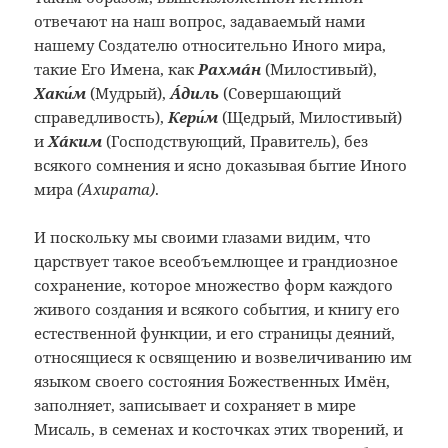
отвечают на наш вопрос, задаваемый нами
нашему Создателю относительно Иного мира,
такие Его Имена, как
Рахмáн
(Милостивый),
Хаки́м
(Мудрый),
Áдиль
(Совершающий
справедливость),
Кери́м
(Щедрый, Милостивый)
и
Хáким
(Господствующий, Правитель), без
всякого сомнения и ясно доказывая бытие Иного
мира
(Ахирата)
.
И поскольку мы своими глазами видим, что
царствует такое всеобъемлющее и грандиозное
сохранение, которое множество форм каждого
живого создания и всякого события, и книгу его
естественной функции, и его страницы деяний,
относящиеся к освящению и возвеличиванию им
языком своего состояния Божественных Имён,
заполняет, записывает и сохраняет в мире
Мисаль, в семенах и косточках этих творений, и