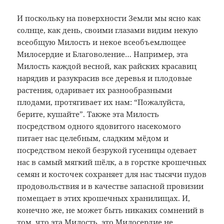
И поскольку на поверхности Земли мы ясно как
солнце, как день, своими глазами видим некую
всеобщую Милость и некое всеобъемлющее
Милосердие и Благоволение… Например, эта
Милость каждой весной, как райских красавиц
нарядив и разукрасив все деревья и плодовые
растения, одаривает их разнообразными
плодами, протягивает их нам: “Пожалуйста,
берите, кушайте”. Также эта Милость
посредством одного ядовитого насекомого
питает нас целебным, сладким мёдом и
посредством некой безрукой гусеницы одевает
нас в самый мягкий шёлк, а в горстке крошечных
семян и косточек сохраняет для нас тысячи пудов
продовольствия и в качестве запасной провизии
помещает в этих крошечных хранилищах. И,
конечно же, не может быть никаких сомнений в
том, что эта Милость, это Милосердие не