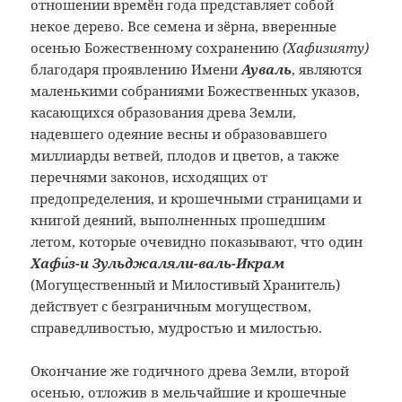
отношении времён года представляет собой
некое дерево. Все семена и зёрна, вверенные
осенью Божественному сохранению
(Хафизияту)
благодаря проявлению Имени
Ауваль
, являются
маленькими собраниями Божественных указов,
касающихся образования древа Земли,
надевшего одеяние весны и образовавшего
миллиарды ветвей, плодов и цветов, а также
перечнями законов, исходящих от
предопределения, и крошечными страницами и
книгой деяний, выполненных прошедшим
летом, которые очевидно показывают, что один
Хафи́з-и Зульджаляли-валь-Икрам
(Могущественный и Милостивый Хранитель)
действует с безграничным могуществом,
справедливостью, мудростью и милостью.
Окончание же годичного древа Земли, второй
осенью, отложив в мельчайшие и крошечные