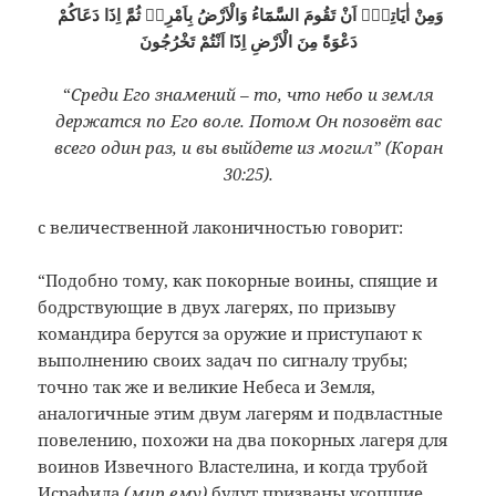
وَمِنْ اٰيَاتِهٖٓ اَنْ تَقُومَ السَّمَٓاءُ وَالْاَرْضُ بِاَمْرِهٖ ثُمَّ اِذَا دَعَاكُمْ
دَعْوَةً مِنَ الْاَرْضِ اِذَٓا اَنْتُمْ تَخْرُجُونَ
“
Среди Его знамений – то, что небо и земля
держатся по Его воле. Потом Он позовёт вас
всего один раз, и вы выйдете из могил” (Коран
30:25).
с величественной лаконичностью говорит:
“Подобно тому, как покорные воины, спящие и
бодрствующие в двух лагерях, по призыву
командира берутся за оружие и приступают к
выполнению своих задач по сигналу трубы;
точно так же и великие Небеса и Земля,
аналогичные этим двум лагерям и подвластные
повелению, похожи на два покорных лагеря для
воинов Извечного Властелина, и когда трубой
Исрафила
(мир ему)
будут призваны усопшие,