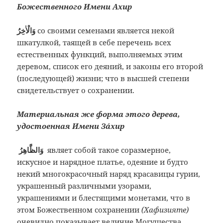
Божественного Имени Ахир
وَالْاٰخِرُ
со своими семенами является некой
шкатулкой, таящей в себе перечень всех
естественных функций, выполняемых этим
деревом, список его деяний, и законы его второй
(последующей) жизни; что в высшей степени
свидетельствует о сохранении.
Материальная же форма этого дерева,
удостоенная Имени Зáхир
وَالظَّاهِرُ
являет собой такое соразмерное,
искусное и нарядное платье, одеяние и будто
некий многокрасочный наряд красавицы гурии,
украшенный различными узорами,
украшениями и блестящими монетами, что в
этом Божественном сохранении
(Хафизияте)
очевидно показывает величие Могущества,