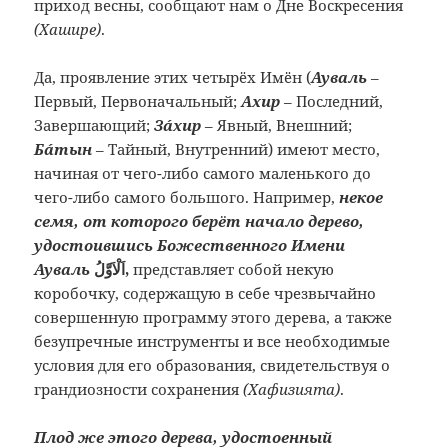
приход весны, сообщают нам о Дне Воскресения
(Хашире)
.
Да, проявление этих четырёх Имён (
Ауваль
–
Первый, Первоначальный;
Ахир
– Последний,
Завершающий;
Зáхир
– Явный, Внешний;
Бáтын
– Тайный, Внутренний) имеют место,
начиная от чего-либо самого маленького до
чего-либо самого большого. Например,
некое
семя, от которого берёт начало дерево,
удостоившись Божественного Имени
Ауваль
اَلْاَوَّلُ,
представляет собой некую
коробочку, содержащую в себе чрезвычайно
совершенную программу этого дерева, а также
безупречные инструменты и все необходимые
условия для его образования, свидетельствуя о
грандиозности сохранения
(Хафизията)
.
Плод же этого дерева, удостоенный