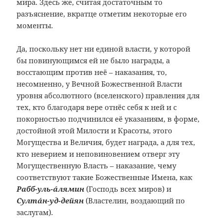
мира. Здесь же, считая достаточным то
разъяснение, вкратце отметим некоторые его
моменты.
Да, поскольку нет ни единой власти, у которой
бы повинующимся ей не было награды, а
восстающим против неё – наказания, то,
несомненно, у Вечной Божественной Власти
уровня абсолютного (вселенского) правления для
тех, кто благодаря вере отнёс себя к ней и с
покорностью подчинился её указаниям, в форме,
достойной этой Милости и Красоты, этого
Могущества и Величия, будет награда, а для тех,
кто неверием и неповиновением отверг эту
Могущественную Власть – наказание, чему
соответствуют такие Божественные Имена, как
Рабб-уль-áлямин
(Господь всех миров) и
Султáн-уд-дейян
(Властелин, воздающий по
заслугам).