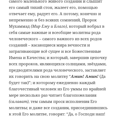
самого маленького живого создания и слышит
его самый тихий стон, жалеет его, помощью
отвечает ему, радует его. А потому, конечно и
непременно и без всяких сомнений, Пророк
Мухаммад
(Мир Ему и Благо)
, который вобрал в
себя самые важные и всеобщие молитвы рода
человеческого – самого важного из всех родов
созданий – касающиеся мира вечности и
затрагивающие всё сущее и все Божественные
Имена и Качества; и который, завершив цепочку
всех пророков, являющихся солнцами, звёздами,
предводителями рода человеческого, заставляет
их говорить на свою молитву “
Амин! Амин!
(Да
будет так)”; и которому ежедневно каждый
благочестивый человек из Его уммы по крайней
мере несколько раз читает благопожелания
(салават)
, тем самым прося исполнения Его
молитвы; и даже все создания, присоединившись
к этой Его молитве, говорят: “Да, о Господи наш!