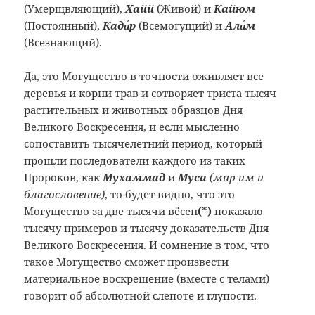
(Умерщвляющий),
Хайй
(Живой) и
Кайюм
(Постоянный),
Кaди́р
(Всемогущий) и
Али́м
(Всезнающий).
Да, это Могущество в точности оживляет все
деревья и корни трав и сотворяет триста тысяч
растительных и животных образцов Дня
Великого Воскресения, и если мысленно
сопоставить тысячелетний период, который
прошли последователи каждого из таких
Пророков, как
Мухаммад
и
Муса
(мир им и
благословение)
, то будет видно, что это
Могущество за две тысячи вёсен
(
*
)
показало
тысячу примеров и тысячу доказательств Дня
Великого Воскресения. И сомнение в том, что
такое Могущество сможет произвести
материальное воскрешение (вместе с телами)
говорит об абсолютной слепоте и глупости.