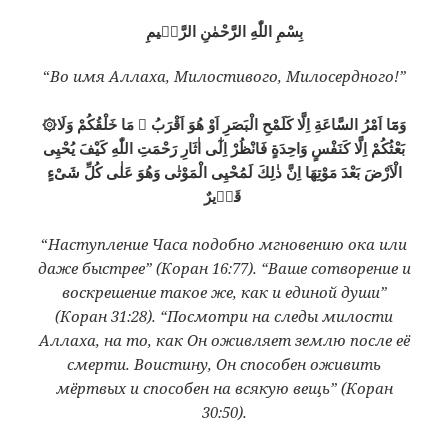
بِسْمِ اللّٰهِ الرَّحْمٰنِ الرَّحٖيمِ
“
Во имя Аллаха, Милостивого, Милосердного!”
۞وَمَٓا اَمْرُ السَّاعَةِ اِلَّا كَلَمْحِ الْبَصَرِ اَوْ هُوَ اَقْرَبُ ۞ مَا خَلْقُكُمْ وَلَا
بَعْثُكُمْ اِلَّا كَنَفْسٍ وَاحِدَةٍ فَانْظُرْ اِلٰٓى اٰثَارِ رَحْمَتِ اللّٰهِ كَيْفَ يُحْيِى
الْاَرْضَ بَعْدَ مَوْتِهَا اِنَّ ذٰلِكَ لَمُحْيِى الْمَوْتٰى وَهُوَ عَلٰى كُلِّ شَىْءٍ
قَدٖيرٌ
“
Наступление Часа подобно мгновению ока или
даже быстрее” (Коран 16:77). “Ваше сотворение и
воскрешение такое же, как и единой души”
(Коран 31:28). “Посмотри на следы милости
Аллаха, на то, как Он оживляет землю после её
смерти. Воистину, Он способен оживить
мёртвых и способен на всякую вещь” (Коран
30:50).