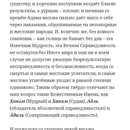
существу; и хорошим поступкам воздаёт благие
результаты, а дурным – плохие; и начиная со
времён Адама весьма сильно даёт знать о себе
через наказания, обрушиваемые на непокорные
и жестокие народы. И, конечно же, без всякого
сомнения, – как солнца не бывает без дня – эта
Извечная Мудрость, эта Вечная Справедливость
не останутся без Иного мира и они ни в коем
случае не допустят ужасную безрезультатную
несправедливость и бессмысленность, когда со
смертью и самые жестокие угнетатели, и самые
жестоко угнетённые уходят в равной степени
одинаково. Таким образом твёрдо отвечают на
наш вопрос такие Божественные Имена, как
Хаки́м
(Мудрый) и
Хакям
(Судия),
Адль
(обладатель абсолютной справедливостью) и
Áдиль
(Совершающий справедливость).
И поскольку со стороны некой весьма