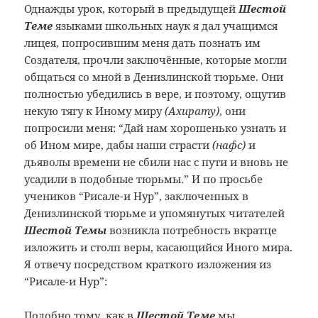
Однажды урок, который в предыдущей
Шестой
Теме
языками школьных наук я дал учащимся
лицея, попросившим меня дать познать им
Создателя, прочли заключённые, которые могли
общаться со мной в Денизлинской тюрьме. Они
полностью убедились в вере, и поэтому, ощутив
некую тягу к Иному миру
(Ахирату)
, они
попросили меня: “Дай нам хорошенько узнать и
об Ином мире, дабы наши страсти
(нафс)
и
дьяволы времени не сбили нас с пути и вновь не
усадили в подобные тюрьмы.” И по просьбе
учеников “Рисале-и Нур”, заключенных в
Денизлинской тюрьме и упомянутых читателей
Шестой Темы
возникла потребность вкратце
изложить и столп веры, касающийся Иного мира.
Я отвечу посредством краткого изложения из
“Рисале-и Нур”:
Подобно тому, как в
Шестой Теме
мы