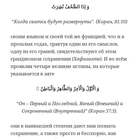
وَ اِذَا الصُّحُفُ نُشِرَتْ
“
Когда свитки будут развернуты”. (Коран, 81:10)
своим языком и своей той же функцией, что и в
прошлых годах, трактуя один из его смыслов,
одну из его граней, свидетельствуют об этом
грандиозном сохранении
(Хафизияте)
. И во всём
проявляя четыре великие истины, на которые
указывается в аяте
ُوَ الْاَوَّلُ وَالْاٰخِرُ وَالظَّاهِرُ وَالْبَاطِنُ
“
Он – Первый и Последний, Явный (Внешний) и
Сокровенный (Внутренний)” (Коран 57:3).
они в наивысшей степени дают нам познать
сохранение, а также просто и бесспорно, как