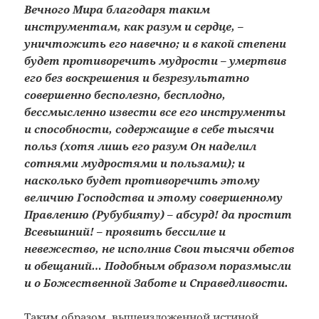
Вечного Мира благодаря таким
инструментам, как разум и сердце, –
уничтожить его навечно; и в какой степени
будет противоречить мудрости – умертвив
его без воскрешения и безрезультатно
совершенно бесполезно, бесплодно,
бессмысленно извести все его инструменты
и способности, содержащие в себе тысячи
польз (хотя лишь его разум Он наделил
сотнями мудростями и пользами); и
насколько будет противоречить этому
величию Господства и этому совершенному
Правлению (Рубубияту) – абсурд! да простит
Всевышний! – проявить бессилие и
невежество, не исполнив Свои тысячи обетов
и обещаний… Подобным образом поразмысли
и о Божественной Заботе и Справедливости.
Таким образом, вышеизложенной истиной