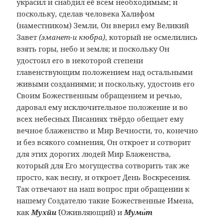
украсил и снабдил её всем необходимым; и
поскольку, сделав человека Халифом
(наместником) Земли, Он вверил ему Великий
Завет
(эманет-и кюбра)
, который не осмелились
взять горы, небо и земля; и поскольку Он
удостоил его в некоторой степени
главенствующим положением над остальными
живыми созданиями; и поскольку, удостоив его
Своим Божественным обращением и речью,
даровал ему исключительное положение и во
всех небесных Писаниях твёрдо обещает ему
вечное блаженство и Мир Вечности, то, конечно
и без всякого сомнения, Он откроет и сотворит
для этих дорогих людей Мир Блаженства,
который для Его могущества сотворить так же
просто, как весну, и откроет День Воскресения.
Так отвечают на наш вопрос при обращении к
нашему Создателю такие Божественные Имена,
как
Мухйи´
(Оживляющий) и
Муми́т