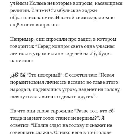
учёным Ислама некоторые вопросы, касающиеся
религии. С ними Стамбульские ходжи
обратились ко мне. И в этой связи задали мне
ещё много вопросов.
Например, они спросили про хадис, в котором
говорится: “Перед концом света одна ужасная
личность утром встанет и у неё на лбу будет
написано:
هٰذَا كَافِر
“Это неверный”. Я ответил так: “Некая
поразительная личность встанет во главе этого
народа и, поднявшись утром, наденет на голову
шляпу и заставит это сделать других”.
На что они снова спросили: “Разве тот, кто её
тогда наденет тоже станет неверным?”. Я
ответил: “Шляпа сядет на голову и скажет не
совершать саджда. Однако вера в той голове