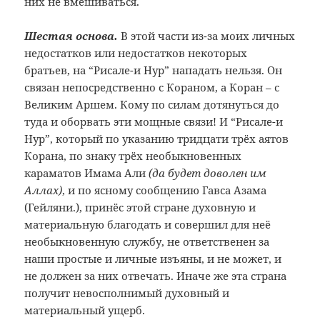
них не вмешиваться.
Шестая основа.
В этой части из-за моих личных
недостатков или недостатков некоторых
братьев, на “Рисале-и Нур” нападать нельзя. Он
связан непосредственно с Кораном, а Коран – с
Великим Аршем. Кому по силам дотянуться до
туда и оборвать эти мощные связи! И “Рисале-и
Нур”, который по указанию тридцати трёх аятов
Корана, по знаку трёх необыкновенных
караматов Имама Али
(да будет доволен им
Аллах)
, и по ясному сообщению Гавса Азама
(Гейляни.), принёс этой стране духовную и
материальную благодать и совершил для неё
необыкновенную службу, не ответственен за
наши простые и личные изъяны, и не может, и
не должен за них отвечать. Иначе же эта страна
получит невосполнимый духовный и
материальный ущерб.