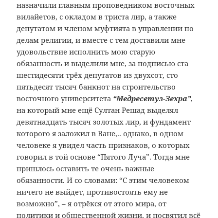
назначили главным проповедником восточных
вилайетов, с окладом в триста лир, а также
депутатом и членом муфтията в управлении по
делам религии, и вместе с тем доставили мне
удовольствие исполнить мою старую
обязанность и выделили мне, за подписью ста
шестидесяти трёх депутатов из двухсот, сто
пятьдесят тысяч банкнот на строительство
восточного университета
“Медресетуз-Зехра”
,
на который мне ещё Султан Решад выделял
девятнадцать тысяч золотых лир, и фундамент
которого я заложил в Ване,.. однако, в одном
человеке я увидел часть признаков, о которых
говорил в той основе “Пятого Луча”. Тогда мне
пришлось оставить те очень важные
обязанности. И со словами: “С этим человеком
ничего не выйдет, противостоять ему не
возможно”, – я отрёкся от этого мира, от
политики и общественной жизни, и посвятил всё