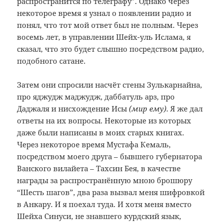
распространится по телеграфу”. Однако через
некоторое время я узнал о появлении радио и
понял, что тот мой ответ был не полным. Через
восемь лет, в управлении Шейх-уль Ислама, я
сказал, что это будет слышно посредством радио,
подобного сатане.
Затем они спросили насчёт стены Зулькарнайна,
про яджудж маджудж, даббатуль арз, про
Даджаля и нисхождение Исы
(мир ему)
. Я же дал
ответы на их вопросы. Некоторые из которых
даже были написаны в моих старых книгах.
Через некоторое время Мустафа Кемаль,
посредством моего друга – бывшего губернатора
Ванского вилайета – Тахсин Бея, в качестве
награды за распространённую мною брошюру
“Шесть шагов”, два раза вызвал меня шифровкой
в Анкару. И я поехал туда. И хотя меня вместо
Шейха Синуси, не знавшего курдский язык,