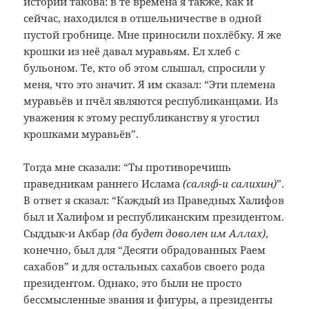
истории такова: в те времена я также, как и
сейчас, находился в отшельничестве в одной
пустой гробнице. Мне приносили похлёбку. Я же
крошки из неё давал муравьям. Ел хлеб с
бульоном. Те, кто об этом слышал, спросили у
меня, что это значит. Я им сказал: “Эти племена
муравьёв и пчёл являются республиканцами. Из
уважения к этому республиканству я угостил
крошками муравьёв”.
Тогда мне сказали: “Ты противоречишь
праведникам раннего Ислама
(саляф-и салихин)
”.
В ответ я сказал: “Каждый из Праведных Халифов
был и Халифом и республиканским президентом.
Сыддык-и Акбар
(да будет доволен им Аллах)
,
конечно, был для “Десяти обрадованных Раем
сахабов” и для остальных сахабов своего рода
президентом. Однако, это были не просто
бессмысленные звания и фигуры, а президенты