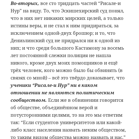
Во-вторых,
все сто тридцать частей “Рисале-и
Нур” на виду. То, что Эскишехирский суд понял,
что в них нет никаких мирских целей, а только
истины веры, и не стал к ним придираться, за
исключением одной-двух брошюр; и то, что
Денизлинский суд не придрался ни к одной из
них; и что среди большого Кастамону за восемь
лет постоянной слежки полиция не нашла
никого, кроме двух моих помощников и ещё
трёх человек, кого можно было бы обвинять (в
связях со мной) – всё это твёрдо доказывает, что
ученики “Рисале-и Нур” ни в каком
отношении не являются политическим
сообществом.
Если же в обвинении говорится
об обществе, объединённом верой и
потусторонними целями, то на это мы ответим
так: “Если студентов университетов или какой-
либо класс населения назвать неким обществом,
то таким видом общества можно назвать и нас.”