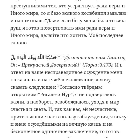
преступниками тех, кто усердствует ради веры и
Иного мира, то я безо всякого колебания заявляю
и напоминаю: “Даже если бы у меня была тысяча
душ, я готов пожертвовать ими ради веры и
Иного мира, делайте что хотите. Моё последнее
словно
حَسْبُنَا اللّٰهُ وَنِعْمَ الْوَكٖيلُ
”
“
Достаточно нам Аллаха,
Он – Прекрасный Доверенный!” (Коран 3:173).
И в
ответ на ваше несправедливое осуждение меня
на казнь или на тяжёлое наказание, я хочу
сказать следующее: “Согласно твёрдым
открытиям “Рисале-и Нур”, я не подвергаюсь
казни, а наоборот, освобождаюсь, уходя в мир
счастья и света. И, так как вас, эй несчастные,
притесняющие нас в пользу заблуждения, я вижу
и знаю осуждёнными на вечную казнь и на
бесконечное одиночное заключение, то готов