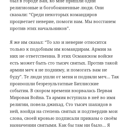
был в городе Ван, ко мне пришли одни
религиозные и богобоязненные люди. Они
сказали: “Среди некоторых командиров
процветает неверие, помоги нам. Мы восстанем
против этих начальников”.
Я же им сказал: “То зло и неверие относится
только к подобным им командирам. Армия за
них не ответственна. В этих Османском войске
есть может быть сто тысяч святых. Против такой
армии меч я не подниму, и помогать вам не
буду”. Те люди ушли от меня и подняли меч… Так
произошли безрезультатные Битлисские
события. В скором времени взорвалась Первая
Мировая Война. Та армия вступила в неё во имя
религии, повела джихад. Сто тысяч шахидов в
ней, взойдя на степень святых и подтвердив мои
слова, своей кровью подписали приказы о своём
назначении святыми. Как бы там ни было… Я