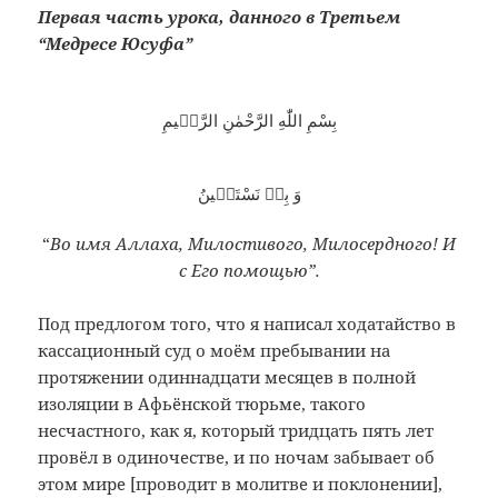
Первая часть урока, данного в Третьем
“Медресе Юсуфа”
بِسْمِ اللّٰهِ الرَّحْمٰنِ الرَّحٖيمِ
وَ بِهٖ نَسْتَعٖينُ
“
Во имя Аллаха, Милостивого, Милосердного! И
с Его помощью”.
Под предлогом того, что я написал ходатайство в
кассационный суд о моём пребывании на
протяжении одиннадцати месяцев в полной
изоляции в Афьёнской тюрьме, такого
несчастного, как я, который тридцать пять лет
провёл в одиночестве, и по ночам забывает об
этом мире [проводит в молитве и поклонении],