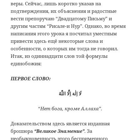
веры. Сейчас, лишь коротко указав на
подтверждения, их объяснения и радостные
вести препоручаю “Двадцатому Письму” и
другим частям “Рисале-и Нур”. Однако, во время
написания этого урока я посчитал уместным
привести здесь ещё некоторые слова и
особенности, о которых им тогда не говорил.
Итак, из одиннадцати слов той формулы
единобожия:
ПЕРВОЕ СЛОВО:
لَا اِلٰهَ اِلَّا اللّٰهُ
“
Нет бога, кроме Аллаха”.
Доказательством здесь является изданная
брошюра
“Великое Знамение”
. За
необыкновенность этого беспримерного