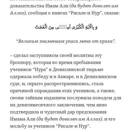
доказательства Имам Али
(да будет доволен им
Аллах)
, сообщая о книгах “Рисале-и Нур”, сказав:
وَ بِالْاٰيَةِ الْكُبْرٰى اَمِنّٖى مِنَ الْفَجَتْ
“
Великим знамением упаси меня от краха”.
– сделал заступником своей молитвы эту
брошюру, которая во время пребывания
учеников “Нура” в Денизлинской тюрьме
одержала победу и в Анкаре, и в Денизлинском
суде, и, скрыто распространившись, стала
причиной оправдания этих учеников, а также,
своим тайным изданием послужила поводом для
их девятимесячного заключения, чем явно
подтвердила и чудесный дар предсказания
Имама Али
(да будет доволен им Аллах)
, и его
мольбу за учеников “Рисале-и Нур”.