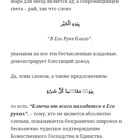
жара для звёзд является ад; а сокровищницей
света – рай, так что слово
بِيَدِهِ الْخَيْر
“
В Его Руке благо”.
указывая на все эти бесчисленные кладовые,
демонстрирует блестящий довод.
Да, этим словом, а также предложением:
بِيَدِهٖ مَقَالٖيدُ كُلِّ شَىْءٍ
то есть:
“Ключи от всего находятся в Его
руках”
, – тому, кто не является абсолютно
слепым, показывается безгранично широкое и
бесконечно чудесное подтверждение
Божественного Господства и Единства.