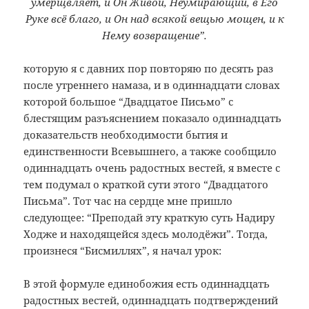
умерщвляет, и Он Живой, Неумирающий, в Его
Руке всё благо, и Он над всякой вещью мощен, и к
Нему возвращение”.
которую я с давних пор повторяю по десять раз
после утреннего намаза, и в одиннадцати словах
которой большое “Двадцатое Письмо” с
блестящим разъяснением показало одиннадцать
доказательств необходимости бытия и
единственности Всевышнего, а также сообщило
одиннадцать очень радостных вестей, я вместе с
тем подумал о краткой сути этого “Двадцатого
Письма”. Тот час на сердце мне пришло
следующее: “Преподай эту краткую суть Надиру
Ходже и находящейся здесь молодёжи”. Тогда,
произнеся “Бисмиллях”, я начал урок:
В этой формуле единобожия есть одиннадцать
радостных вестей, одиннадцать подтверждений