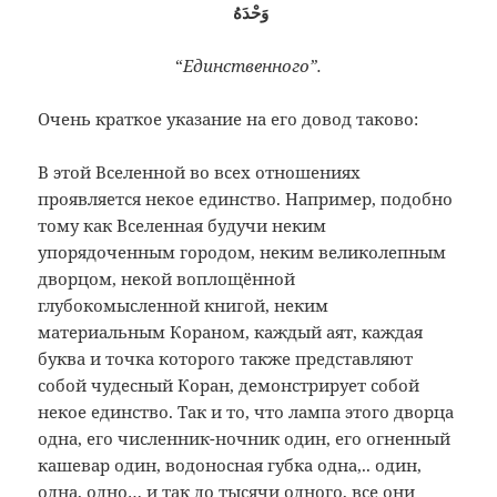
وَحْدَهُ
“
Единственного”.
Очень краткое указание на его довод таково:
В этой Вселенной во всех отношениях
проявляется некое единство. Например, подобно
тому как Вселенная будучи неким
упорядоченным городом, неким великолепным
дворцом, некой воплощённой
глубокомысленной книгой, неким
материальным Кораном, каждый аят, каждая
буква и точка которого также представляют
собой чудесный Коран, демонстрирует собой
некое единство. Так и то, что лампа этого дворца
одна, его численник-ночник один, его огненный
кашевар один, водоносная губка одна,.. один,
одна, одно… и так до тысячи одного, все они