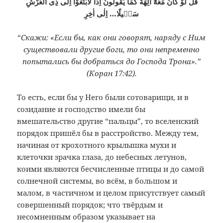
قُلْ لَوْ كَانَ مَعَهُٓ اٰلِهَةٌ كَمَا يَقُولُونَ اِذًا لَابْتَغَوْا اِلٰى ذِى الْعَرْشِ
سَبٖيلًا… اِلٰى اٰخِرِ
“
Скажи: «Если бы, как они говорят, наряду с Ним
существовали другие боги, то они непременно
попытались бы добраться до Господа Трона».”
(Коран 17:42).
То есть, если бы у Него были сотоварищи, и в
созидание и господство имели бы
вмешательство другие “пальцы”, то вселенский
порядок пришёл бы в расстройство. Между тем,
начиная от крохотного крылышка мухи и
клеточки зрачка глаза, до небесных летунов,
коими являются бесчисленные птицы и до самой
солнечной системы, во всём, в большом и
малом, в частичном и целом присутствует самый
совершенный порядок; что твёрдым и
несомненным образом указывает на