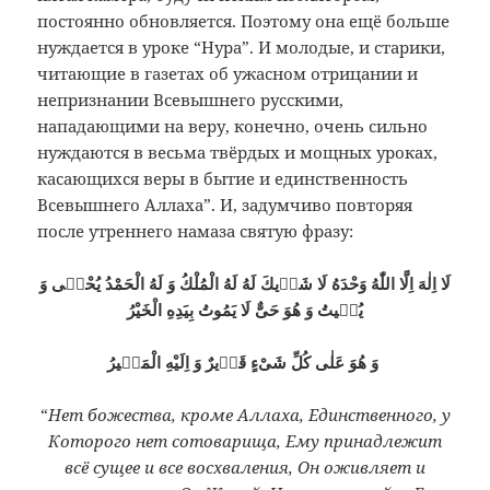
постоянно обновляется. Поэтому она ещё больше
нуждается в уроке “Нура”. И молодые, и старики,
читающие в газетах об ужасном отрицании и
непризнании Всевышнего русскими,
нападающими на веру, конечно, очень сильно
нуждаются в весьма твёрдых и мощных уроках,
касающихся веры в бытие и единственность
Всевышнего Аллаха”. И, задумчиво повторяя
после утреннего намаза святую фразу:
لَا اِلٰهَ اِلَّا اللّٰهُ وَحْدَهُ لَا شَرٖيكَ لَهُ لَهُ الْمُلْكُ وَ لَهُ الْحَمْدُ يُحْيٖى وَ
يُمٖيتُ وَ هُوَ حَىٌّ لَا يَمُوتُ بِيَدِهِ الْخَيْرُ
وَ هُوَ عَلٰى كُلِّ شَىْءٍ قَدٖيرٌ وَ اِلَيْهِ الْمَصٖيرُ
“
Нет божества, кроме Аллаха, Единственного, у
Которого нет сотоварища, Ему принадлежит
всё сущее и все восхваления, Он оживляет и