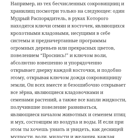
Например, из тех бесчисленных сокровищниц и
хранилищ посмотри только на следующее: один
Мудрый Распорядитель, в руках Которого
находятся ключи семян и косточек, являющихся
крохотными кладовыми, несущими в себе
системы и предначертанные программы
огромных деревьев или прекрасных цветов,
повелением “Проснись!” и ключом воли,
абсолютно взвешенно и упорядоченно
открывает дверку каждой косточки, и подобно
этому, открывая ключом дождя сокровищницу
земли, Он всех вместе и безошибочно открывает
все зёрна, являющиеся кладовочками и
семенами растений, а также все капли жидкости,
получившие повеление развиваться,
являющиеся началом животных и семенем птиц
и мух, состоящим из воздуха и воды. И если при
этом ты хочешь узнать и увидеть, как десницей
мудрости, воли, милости и желания, каждая