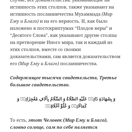
истинность этих столпов, также указывают на
истинность посланничества Мухаммада
(Мир
Ему и Благо)
и на его верность. И, как было
изложено в постскриптумах “Плодов веры” и
“Десятого Слова”, как указывают другие столпы
на претворение Иного мира, так и каждый из
этих столпов, вместе со своими
доказательствами, сам является доказательством
его
(Мир Ему и Благо)
посланничества.
Содержащее тысячи свидетельств, Третье
большое свидетельство.
وَ بِشَهَادَةِ ذَاتِهٖ عَلَيْهِ الصَّلَاةُ وَ السَّلَامُ بِاٰلَافِ مُعْجِزَاتِهٖ وَ
كَمَالَاتِهٖ وَ عُلُوِّ اَخْلَاقِهٖ
То есть,
этот Человек (Мир Ему и Благо),
словно солнце, сам по себе является