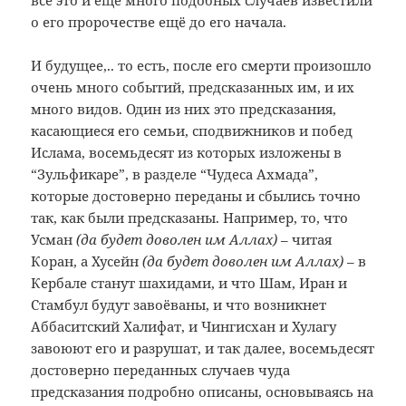
всё это и ещё много подобных случаев известили
о его пророчестве ещё до его начала.
И будущее,.. то есть, после его смерти произошло
очень много событий, предсказанных им, и их
много видов. Один из них это предсказания,
касающиеся его семьи, сподвижников и побед
Ислама, восемьдесят из которых изложены в
“Зульфикаре”, в разделе “Чудеса Ахмада”,
которые достоверно переданы и сбылись точно
так, как были предсказаны. Например, то, что
Усман
(да будет доволен им Аллах)
– читая
Коран, а Хусейн
(да будет доволен им Аллах)
– в
Кербале станут шахидами, и что Шам, Иран и
Стамбул будут завоёваны, и что возникнет
Аббаситский Халифат, и Чингисхан и Хулагу
завоюют его и разрушат, и так далее, восемьдесят
достоверно переданных случаев чуда
предсказания подробно описаны, основываясь на