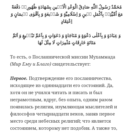
مُحَمَّدٌ رَسُولُ اللّٰهِ صَادِقُ الْوَعْدِ الْاَمٖينِ بِشَهَادَةِ ظُهُورِهٖ دَفْعَةً
مَعَ اُمِّيَّتِهٖ بِاَكْمَلِ دٖينٍ وَ اِسْلَامِيَّةٍ وَ شَرٖيعَةٍ وَ بِاَقْوٰى اٖيمَانٍ وَ
اِعْتِقَادٍ
وَ عِبَادَةٍ وَ بِاَعْلٰى دَعْوَةٍ وَ مُنَاجَاةٍ وَ دَعَوَاتٍ وَ بِاَعَمِّ تَبْلٖيغٍ وَ اَتَمِّ
مَتَانَةٍ خَارِقَاتٍ مُثْمِرَاتٍ لَا مِثْلَ لَهَا
То есть, о Посланнической миссии Мухаммада
(Мир Ему и Благо)
свидетельствует:
Первое.
Подтверждение его посланничества,
исходящее из одиннадцати его состояний. Да,
хотя он не учился читать и писать и был
неграмотным, вдруг, без опыта, одним разом
появилась религия, изумляющая мыслителей и
философов четырнадцати веков, заняв первое
место среди небесных религий; что является
состоянием, которому нет подобия. А также то,