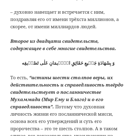
– духовно навещает и встречается с ним,
поздравляя его от имени трёхста миллионов, а
скорее, от имени миллиардов людей.
Второе из двадцати свидетельств,
содержащее в себе многие свидетельства.
وَ بِشَهَادَةِ جَمٖيعِ حَقَائِقِ الْاٖيمَانِ عَلٰى تَصْدٖيقِه
То есть,
“истины шести столпов веры, их
действительность и справедливость твёрдо
свидетельствует о посланничестве
Мухаммада (Мир Ему и Благо) и о его
справедливости”.
Потому что духовная
личность жизни его посланнической мисси,
основа всех его утверждений и суть его
пророчества – это те шесть столпов. А в таком
случае, все доказательства, указывающие на