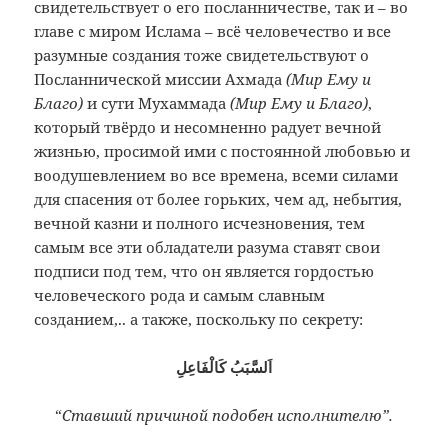
свидетельствует о его посланничестве, так и – во
главе с миром Ислама – всё человечество и все
разумные создания тоже свидетельствуют о
Посланнической миссии Ахмада
(Мир Ему и
Благо)
и сути Мухаммада
(Мир Ему и Благо)
,
который твёрдо и несомненно радует вечной
жизнью, просимой ими с постоянной любовью и
воодушевлением во все времена, всеми силами
для спасения от более горьких, чем ад, небытия,
вечной казни и полного исчезновения, тем
самым все эти обладатели разума ставят свои
подписи под тем, что он является гордостью
человеческого рода и самым славным
созданием,.. а также, поскольку по секрету:
اَلسَّبَبُ كَالْفَاعِلِ
“
Ставший причиной подобен исполнителю”.