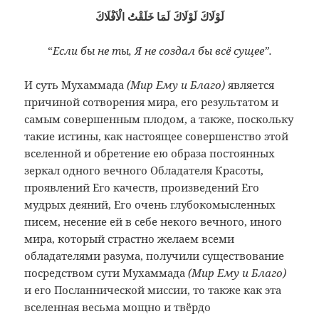
لَوْلَاكَ لَوْلَاكَ لَمَا خَلَقْتُ الْاَفْلَاكَ
“
Если бы не ты, Я не создал бы всё сущее”.
И суть Мухаммада
(Мир Ему и Благо)
является
причиной сотворения мира, его результатом и
самым совершенным плодом, а также, поскольку
такие истины, как настоящее совершенство этой
вселенной и обретение ею образа постоянных
зеркал одного вечного Обладателя Красоты,
проявлений Его качеств, произведений Его
мудрых деяний, Его очень глубокомысленных
писем, несение ей в себе некого вечного, иного
мира, который страстно желаем всеми
обладателями разума, получили существование
посредством сути Мухаммада
(Мир Ему и Благо)
и его Посланнической миссии, то также как эта
вселенная весьма мощно и твёрдо