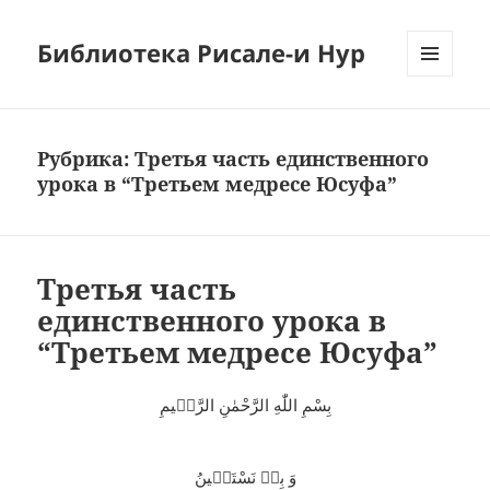
Библиотека Рисале-и Нур
МЕНЮ
И
ВИДЖЕТЫ
Рубрика:
Третья часть единственного
урока в “Третьем медресе Юсуфа”
Третья часть
единственного урока в
“Третьем медресе Юсуфа”
بِسْمِ اللّٰهِ الرَّحْمٰنِ الرَّحٖيمِ
وَ بِهٖ نَسْتَعٖينُ