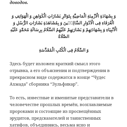
доводов.
وَ بِشَهَادَةِ الْاَزْمِنَةِ الْمَاضِيَّةِ بِتَوَاتُرِ بَشَارَاتِ الْكَوَاهِنِ وَ الْهَوَاتِفِ وَ
الْعُرَفَاءِ فِى الْاَدْوَارِ السَّالِفٖينَ وَ بِمُشَاهَدَةِ بَشَارَاتِ الرُّسُلِ وَ
الْاَنْبِيَاءِ وَ بِشَهَادَتِهِمْ وَ بَشَارَتِهِمْ عَلَيْهِمُ السَّلَامُ بِرِسَالَةِ مُحَمَّدٍ عَلَيْهِ
الصَّلَاةُ
وَ السَّلَامُ فِى الْكُتُبِ الْمُقَدَّسَةِ
Здесь будет изложен краткий смысл этого
отрывка, а его объяснения и подтверждения в
прекрасном виде содержатся в конце “Чудес
Ахмада” сборника “Зульфикар”.
То есть, известные и именитые представители в
человечестве прошлых времён, возглавляемые
пророками и состоящие из просвещённых
эрудитов, предсказателей и таинственных
хатифов, объединяясь, весьма ясно и