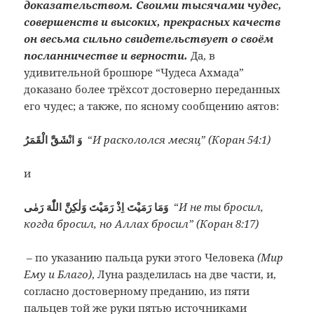
доказательством. Своими тысячами чудес,
совершенств и высоких, прекрасных качеств
он весьма сильно свидетельствует о своём
посланничестве и верности.
Да, в
удивительной брошюре “Чудеса Ахмада”
доказано более трёхсот достоверно переданных
его чудес; а также, по ясному сообщению аятов:
وَ انْشَقَّ الْقَمَرُ
“
И раскололся месяц” (Коран 54:1)
и
وَمَا رَمَيْتَ اِذْ رَمَيْتَ وَلٰكِنَّ اللّٰهَ رَمٰى
“
И не ты бросил,
когда бросил, но Аллах бросил” (Коран 8:17)
– по указанию пальца руки этого Человека
(Мир
Ему и Благо)
, Луна разделилась на две части, и,
согласно достоверному преданию, из пяти
пальцев той же руки пятью источниками