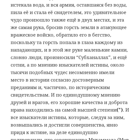
истекала вода, и вся армия, оставшаяся без воды,
пила её и стала её свидетелем, это удивительное
чудо произошло также ещё в двух местах, и эта
же самая рука, бросив горсть земли в атакующее
вражеское войско, обратило его в бегство,
поскольку та горсть попала в глаза каждому из
нападающих, и в этой же руке маленькие камни,
словно люди, произносили “Субханаллах”, и ещё
сотни, а по мнению изыскателей истины, около
тысячи подобных чудес несомненно имели
место в истории согласно достоверным
преданиям и, частично, по историческим
свидетельствам. И по единодушному мнению
друзей и врагов, его хорошие качества и доброта
нрава находились на самой высшей степени
(
*
)
. И
все изыскатели истины, которые, следуя за ним,
возвышались и достигли совершенства, явно
придя к истине, на деле единодушно
подтвердили, что совершенства Мухаммада
(Мир