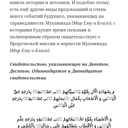
книгах истории и летописи. И подобно этому,
есть ещё другие виды предсказаний и очень
много событий будущего, указывающих на
справедливость Мухаммада
(Мир Ему и Благо)
, с
которыми будущее время сильным и
полноценным образом свидетельствует о
Пророческой миссии и верности Мухаммада
(Мир Ему и Благо)
.
Свидетельство, указывающее на Девятое,
Десятое, Одиннадцатое и Двенадцатое
свидетельства.
وَ بِشَهَادَةِ الْاٰلِ بِقُوَّةِ يَقٖينِيَّاتِهِمْ فٖى تَصْدٖيقِهٖ بِدَرَجَةِ حَقِّ
الْيَقٖينِ وَ الْاَصْحَابِ بِكَمَالِ اٖيمَانِهِمْ فٖى تَصْدٖيقِهٖ بِدَرَجَةِ
عَيْنِ الْيَقٖينِ
وَ الْاَصْفِيَاءِ بِقُوَّةِ تَحْقٖيقَاتِهِمْ فٖى تَصْدٖيقِهِ بِدَرَجَةِ عِلْمِ
الْيَقٖينِ وَ الْاَقْطَابِ بِتَطَابُقِهِمْ عَلٰى رِسَالَتِهٖ بِالْكَشْفِ وَ