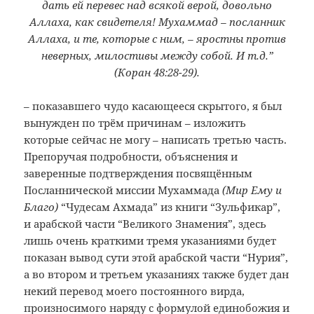
дать ей перевес над всякой верой, довольно
Аллаха, как свидетеля! Мухаммад – посланник
Аллаха, и те, которые с ним, – яростны против
неверных, милостивы между собой. И т.д.”
(Коран 48:28-29).
– показавшего чудо касающееся скрытого, я был
вынужден по трём причинам – изложить
которые сейчас не могу – написать третью часть.
Препоручая подробности, объяснения и
заверенные подтверждения посвящённым
Посланнической миссии Мухаммада
(Мир Ему и
Благо)
“Чудесам Ахмада” из книги “Зульфикар”,
и арабской части “Великого Знамения”, здесь
лишь очень краткими тремя указаниями будет
показан вывод сути этой арабской части “Нурия”,
а во втором и третьем указаниях также будет дан
некий перевод моего постоянного вирда,
произносимого наряду с формулой единобожия и