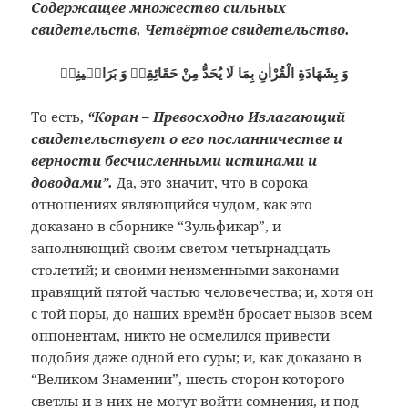
Содержащее множество сильных
свидетельств, Четвёртое свидетельство.
وَ بِشَهَادَةِ الْقُرْاٰنِ بِمَا لَا يُحَدُّ مِنْ حَقَائِقِهٖ وَ بَرَاهٖينِهٖ
То есть,
“Коран – Превосходно Излагающий
свидетельствует о его посланничестве и
верности бесчисленными истинами и
доводами”.
Да, это значит, что в сорока
отношениях являющийся чудом, как это
доказано в сборнике “Зульфикар”, и
заполняющий своим светом четырнадцать
столетий; и своими неизменными законами
правящий пятой частью человечества; и, хотя он
с той поры, до наших времён бросает вызов всем
оппонентам, никто не осмелился привести
подобия даже одной его суры; и, как доказано в
“Великом Знамении”, шесть сторон которого
светлы и в них не могут войти сомнения, и под