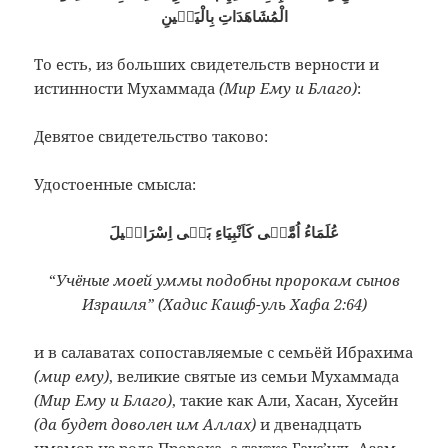
الْمُشَاهَدَاتِ بِالْيَقٖينِ
То есть, из больших свидетельств верности и
истинности Мухаммада
(Мир Ему и Благо)
:
Девятое свидетельство таково:
Удостоенные смысла:
عُلَمَاءُ اُمَّتٖى كَاَنْبِيَاءِ بَنٖى اِسْرَائٖيلَ
“
Учёные моей уммы подобны пророкам сынов
Израиля” (Хадис Кашф-уль Хафа 2:64)
и в салаватах сопоставляемые с семьёй Ибрахима
(мир ему)
, великие святые из семьи Мухаммада
(Мир Ему и Благо)
, такие как Али, Хасан, Хусейн
(да будет доволен им Аллах)
и двенадцать