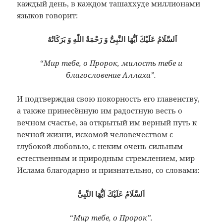
каждый день, в каждом ташаххуде миллионами
языков говорит:
اَلسَّلَامُ عَلَيْكَ اَيُّهَا النَّبِىُّ وَ رَحْمَةُ اللّٰهِ وَ بَرَكَاتُهُ
“
Мир тебе, о Пророк, милость тебе и
благословение Аллаха”.
И подтверждая свою покорность его главенству,
а также принесённую им радостную весть о
вечном счастье, за открытый им верный путь к
вечной жизни, искомой человечеством с
глубокой любовью, с неким очень сильным
естественным и природным стремлением, мир
Ислама благодарно и признательно, со словами:
اَلسَّلَامُ عَلَيْكَ اَيُّهَا النَّبِىُّ
“
Мир тебе, о Пророк”.