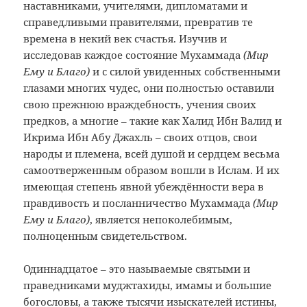
наставниками, учителями, дипломатами и
справедливыми правителями, превратив те
времена в некий век счастья. Изучив и
исследовав каждое состояние Мухаммада
(Мир
Ему и Благо)
и с силой увиденных собственными
глазами многих чудес, они полностью оставили
свою прежнюю враждебность, учения своих
предков, а многие – такие как Халид Ибн Валид и
Икрима Ибн Абу Джахль – своих отцов, свои
народы и племена, всей душой и сердцем весьма
самоотверженным образом вошли в Ислам. И их
имеющая степень явной убеждённости вера в
правдивость и посланничество Мухаммада
(Мир
Ему и Благо)
, является непоколебимым,
полноценным свидетельством.
Одиннадцатое – это называемые святыми и
праведниками муджтахиды, имамы и большие
богословы, а также тысячи изыскателей истины,