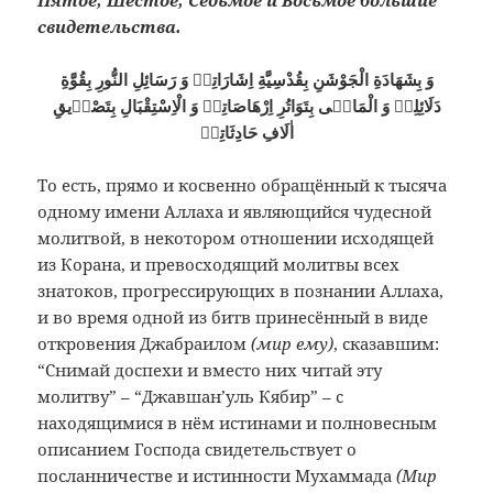
Пятое, Шестое, Седьмое и Восьмое большие
свидетельства.
وَ بِشَهَادَةِ الْجَوْشَنِ بِقُدْسِيَّةِ اِشَارَاتِهٖ وَ رَسَائِلِ النُّورِ بِقُوَّةِ
دَلَائِلِهٖ وَ الْمَاضٖى بِتَوَاتُرِ اِرْهَاصَاتِهٖ وَ الْاِسْتِقْبَالِ بِتَصْدٖيقِ
اٰلَافِ حَادِثَاتِهٖ
То есть, прямо и косвенно обращённый к тысяча
одному имени Аллаха и являющийся чудесной
молитвой, в некотором отношении исходящей
из Корана, и превосходящий молитвы всех
знатоков, прогрессирующих в познании Аллаха,
и во время одной из битв принесённый в виде
откровения Джабраилом
(мир ему)
, сказавшим:
“Снимай доспехи и вместо них читай эту
молитву” – “Джавшан’уль Кябир” – с
находящимися в нём истинами и полновесным
описанием Господа свидетельствует о
посланничестве и истинности Мухаммада
(Мир