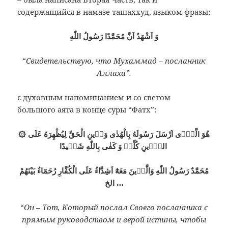
содержащийся в намазе ташаххуд, языком фразы:
“
Свидетельствую, что Мухаммад – посланник
Аллаха”.
с духовным напоминанием и со светом
большого аята в конце суры “Фатх”:
۞ هُوَ الَّذٖٓى اَرْسَلَ رَسُولَهُ بِالْهُدٰى وَدٖينِ الْحَقِّ لِيُظْهِرَهُ عَلَى
الدّٖينِ كُلِّهٖ وَ كَفٰى بِاللّٰهِ شَهٖيدًا
مُحَمَّدٌ رَسُولُ اللّٰهِ وَالَّذٖينَ مَعَهُٓ اَشِدَّٓاءُ عَلَى الْكُفَّارِ رُحَمَٓاءُ بَيْنَهُمْ
… الخ
“
Он – Тот, Который послал Своего посланника с
прямым руководством и верой истины, чтобы