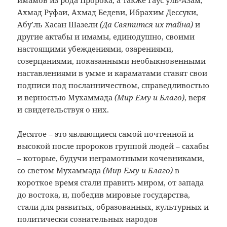
имамов из рода Пророка, а также Гаус’уль-Азам,
Ахмад Руфаи, Ахмад Бедеви, Ибрахим Дессуки,
Абу’ль Хасан Шазели
(Да Святится их тайна)
и
другие актабы и имамы, единодушно, своими
настоящими убеждениями, озарениями,
созерцаниями, показанными необыкновенными
наставлениями в умме и караматами ставят свои
подписи под посланничеством, справедливостью
и верностью Мухаммада
(Мир Ему и Благо)
, веря
и свидетельствуя о них.
Десятое – это являющиеся самой почтенной и
высокой после пророков группой людей – сахабы
– которые, будучи неграмотными кочевниками,
со светом Мухаммада
(Мир Ему и Благо)
в
короткое время стали править миром, от запада
до востока, и, победив мировые государства,
стали для развитых, образованных, культурных и
политически сознательных народов