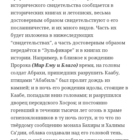
исторического свидетельства сообщается в
исторических книгах и летописях, весьма
достоверным образом свидетельствуют о его
посланничестве, и их много видов. Часть их
будет изложена в нижеследующих
“свидетельствах”, а часть достоверным образом
передаётся в “Зульфикаре” и в книгах по
истории. Например, в близкое к рождению
Пророка
(Мир Ему и Благо)
время, на головы
солдат Абрахи, пришедших разрушить Каабу,
птицами “Абабиль” был пролит дождь из
камней; и в ночь его рождения идолы, стоящие в
Каабе, попадали вниз головами; и разрушился
дворец персидского Хосроя; и постоянно
горевший в течении тысячи лет огонь в храме
огнепоклонников в ту ночь потух, и то что по
твёрдому сообщению монаха Бахиры и Халимы
Са’дии, облака создавали над его головой тень,