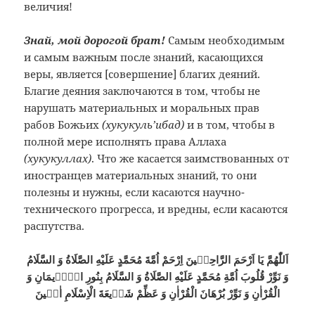
величия!
Знай, мой дорогой брат!
Самым необходимым
и самым важным после знаний, касающихся
веры, является [совершение] благих деяний.
Благие деяния заключаются в том, чтобы не
нарушать материальных и моральных прав
рабов Божьих
(хукукуль’ибад)
и в том, чтобы в
полной мере исполнять права Аллаха
(хукукуллах)
. Что же касается заимствованных от
иностранцев материальных знаний, то они
полезны и нужны, если касаются научно-
технического прогресса, и вредны, если касаются
распутства.
اَللّٰهُمَّ يَا اَرْحَمَ الرَّاحِمٖينَ اِرْحَمْ اُمَّةَ مُحَمَّدٍ عَلَيْهِ الصَّلَاةُ وَ السَّلَامُ
وَ نَوِّرْ قُلُوبَ اُمَّةِ مُحَمَّدٍ عَلَيْهِ الصَّلَاةُ وَ السَّلَامُ بِنُورِ الْاٖيمَانِ وَ
الْقُرْاٰنِ وَ نَوِّرْ بُرْهَانَ الْقُرْاٰنِ وَ عَظِّمْ شَرٖيعَةَ الْاِسْلَامِ اٰمٖينَ