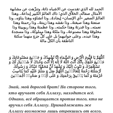
الحمد لله الذي تقدست عن الاشباه ذاتهُ، وتنزّهت عن مشابهة
الأمثال صفاتُه، الخلاّق الذي؛ ذاك العالمُ الكبير إبداعهُ.. وهذا
العالمُ الصغير «أي الإنسان» إيجادهُ.. وذا انشاؤه وهذا بناؤه.. وذا
صنعتهُ وهذا صبغتهُ.. وذا نقشه وهذا زينتهُ.. وذا رحمتهُ وهذا
نعمته.. وذا قدرتهُ وهذا حكمته.. وذا عظمتهُ وهذا ربوبيتهُ وذا
مخلوقهُ وهذا مصنوعهُ.. وذا ملكهُ وهذا مملوكهُ.. وذا مسجدهُ
وهذا عبده.. وعلى جوانبهما بل على كلِّ جزءٍ منهما سكتهُ
الناطقة بأن الكلَّ مالهُ
اَللّٰهُمَّ يَا قَيُّومَ الْاَرْضِ وَ السَّمَاءِ اِنَّا نُشْهِدُكَ وَ جَمٖيعَ مَصْنُوعَاتِكَ وَ
جَمٖيعَ خَلْقِكَ بِاَنَّكَ اَنْتَ اللّٰهُ لَا اِلٰهَ اِلَّا اَنْتَ وَحْدَكَ لَا شَرٖيكَ لَكَ وَ
نَسْتَغْفِرُكَ وَ نَتُوبُ اِلَيْكَ وَ نَشْهَدُ اَنَّ مُحَمَّدًا عَبْدُكَ وَ رَسُولُكَ
اَرْسَلْتَهُ رَحْمَةً لِلْعَالَمٖينَ اَللّٰهُمَّ صَلِّ وَ سَلِّمْ عَلَيْهِ كَمَا يُنَاسِبُ
حُرْمَتَهُ وَ كَمَا يَلٖيقُ بِرَحْمَتِكَ وَ عَلٰى اٰلِهٖ وَ صَحْبِهٖ اَجْمَعٖينَ
Знай, мой дорогой брат!
На стороне того,
кто вручает себя Аллаху, находится всё.
Однако, всё обращается против того, кто не
вручил себя Аллаху. Принадлежать же
Аллаху возможно лишь отрекшись от всего,