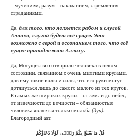
– мучением; разум – наказанием; стремления –
страданиями.
Да,
для того, кто является рабом и слугой
Аллаха, слугой будет всё сущее. Это
возможно с верой и осознанием того, что всё
сущее принадлежит Аллаху.
Да, Могущество сотворило человека в неком
состоянии, связанном с очень многими кругами,
дав ему такие волю и силы, что его руки могут
дотянуться лишь до самого малого из тех кругов.
В самых же широких кругах – от земли до небес,
от извечности до вечности – обязанностью
человека является только мольба
(дуа)
.
Благородный аят
قُلْ مَا يَعْبَؤُا بِكُمْ رَبّٖى لَوْلَا دُعَاؤُكُمْ