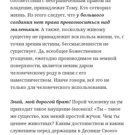
соответствии с неограниченным правом на
владение, принадлежат Тому, Кто сотворил
жизнь. Из этого следует, что
у большого
создания нет права превозноситься над
маленьким
. А также, поскольку живому
существу не принадлежит вся польза жизни, то, с
точки зрения истины, бессмысленности не
существует. Да, всеобщее Божественное
угощение, ежегодно производимое на земной
поверхности, является неким даром
человеческому роду в связи с его
наместничеством. Иначе говоря, всё это не
только для человеческого использования.
Знай, мой дорогой брат!
Порой человеку на ум
приходит такое наущение
(васваса)
: «Ты – такое
же существо, как некий простой жучок. Чем ты
ценнее животных? Каким достоинством и каким
служением перед держащим в Деснице Своего