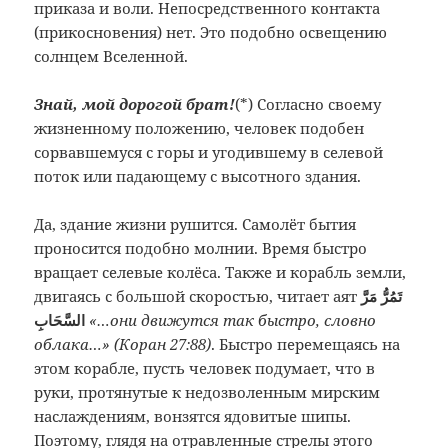
приказа и воли. Непосредственного контакта
(прикосновения) нет. Это подобно освещению
солнцем Вселенной.
Знай, мой дорогой брат!
(*
) Cогласно своему
жизненному положению, человек подобен
сорвавшемуся с горы и угодившему в селевой
поток или падающему с высотного здания.
Да, здание жизни рушится. Самолёт бытия
проносится подобно молнии. Время быстро
вращает селевые колёса. Также и корабль земли,
двигаясь с большой скоростью, читает аят
تَمُرُّ مَرَّ
السَّحَابِ
«…
они движутся так быстро, словно
облака…
» (Коран 27:88)
. Быстро перемещаясь на
этом корабле, пусть человек подумает, что в
руки, протянутые к недозволенным мирским
наслаждениям, вонзятся ядовитые шипы.
Поэтому, глядя на отравленные стрелы этого