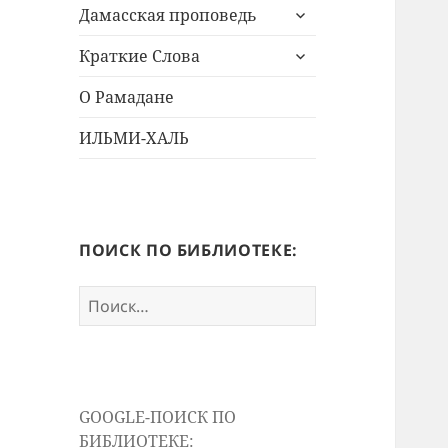
раскрыть
меню
Дамасская проповедь
дочернее
раскрыть
меню
Краткие Слова
дочернее
меню
О Рамадане
ИЛЬМИ-ХАЛЬ
ПОИСК ПО БИБЛИОТЕКЕ:
Найти:
GOOGLE-ПОИСК ПО
БИБЛИОТЕКЕ: