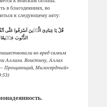
яется к войскам сатаны.
ть в благодеяниях, во
иться к следующему аяту:
قُلْ يَا عِبَادِىَ الَّذٖينَ اَسْرَفُوا عَلٰٓى اَنْفُسِ
الذُّنُوبَ جَمٖيعًا اِن
лишествовали во вред самим
ти Аллаха. Воистину, Аллах
н — Прощающий, Милосердный»
9:53)
онадеянность.