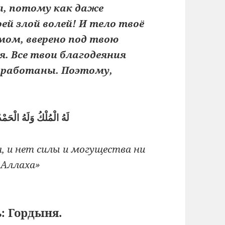
ы, потому как даже
й злой волей! И тело твоё
мом, вверено под твою
. Все твои благодеяния
заработаны. Поэтому,
لَهُ الْمُلْكُ وَلَهُ الْحَمْدُ 
, и нет силы и могущества ни
 Аллаха»
: Гордыня.