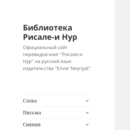
Библиотека
Рисале-и Нур
Официальный сайт
переводов книг "Рисале-и
Нур" на русский язык
издательства "Envar Neşriyat"
раскрыть
Слова
дочернее
раскрыть
меню
Письма
дочернее
раскрыть
меню
Сияния
дочернее