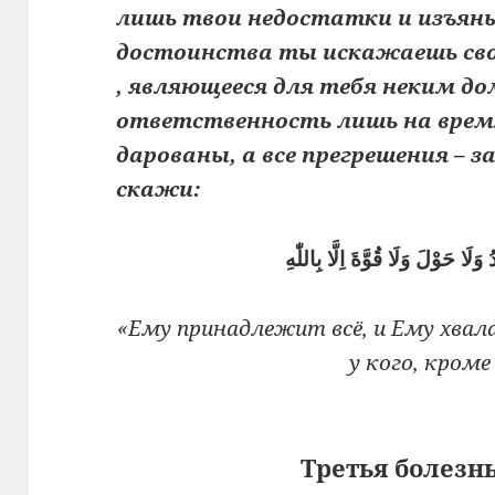
лишь твои недостатки и изъян
достоинства ты искажаешь свое
, являющееся для тебя неким до
ответственность лишь на время
дарованы, а все прегрешения – 
скажи:
وَلَا حَوْلَ وَلَا قُوَّةَ اِلَّا بِاللّٰهِ
«Ему принадлежит всё, и Ему хвала
у кого, кроме
Третья болезнь