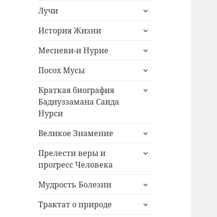
раскрыть
меню
Лучи
дочернее
раскрыть
меню
История Жизни
дочернее
раскрыть
меню
Месневи-и Нурие
дочернее
раскрыть
меню
Посох Мусы
дочернее
раскрыть
меню
Краткая биография
дочернее
Бадиуззамана Саида
меню
Нурси
раскрыть
Великое Знамение
дочернее
раскрыть
меню
Прелести веры и
дочернее
прогресс Человека
меню
раскрыть
Мудрость Болезни
дочернее
раскрыть
меню
Трактат о природе
дочернее