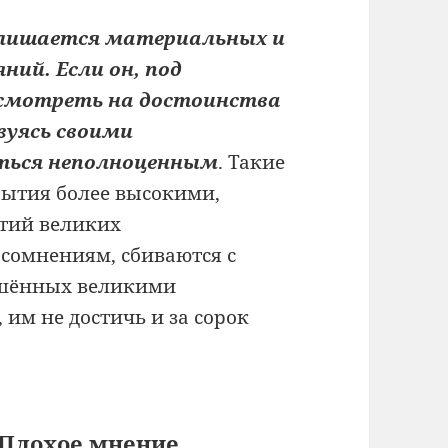
к лишается материальных и
ний. Если он, под
 смотреть на достоинства
вуясь своими
ться неполноценным
. Такие
рытия более высокими,
тий великих
 сомнениям, сбиваются с
ршённых великими
 им не достичь и за сорок
Плохое мнение.