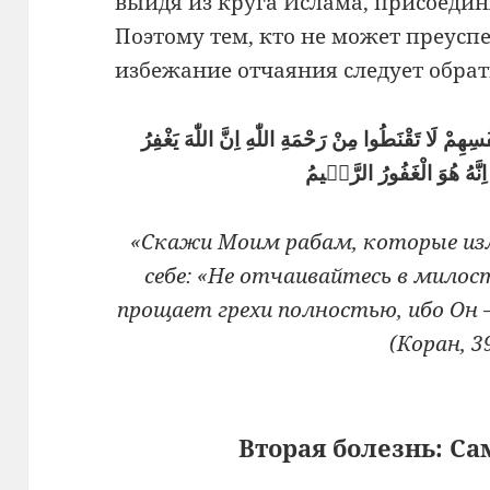
выйдя из круга Ислама, присоедин
Поэтому тем, кто не может преуспе
избежание отчаяния следует обрат
هِمْ لَا تَقْنَطُوا مِنْ رَحْمَةِ اللّٰهِ اِنَّ اللّٰهَ يَغْفِرُ
َّهُ هُوَ الْغَفُورُ الرَّحٖيمُ
«Скажи Моим рабам, которые из
себе: «Не отчаивайтесь в милос
прощает грехи полностью, ибо О
(Коран, 3
Вторая болезнь:
Сам