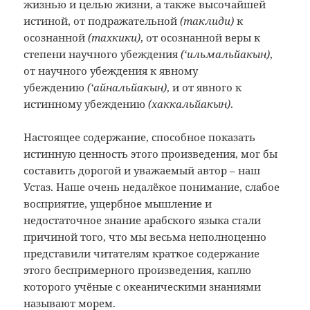
жизнью и целью жизни, а также высочайшей
истиной, от подражательной
(таклиди)
к
осознанной
(тахкики)
, от осознанной веры к
степени научного убеждения
(‘
ильмальйакын
)
,
от научного убеждения к явному
убеждению
(‘
айнальйакын)
,
и от явного к
истинному убеждению
(
хаккальйакын
)
.
Настоящее содержание, способное показать
истинную ценность этого произведения, мог бы
составить дорогой и уважаемый автор – наш
Устаз. Наше очень недалёкое понимание, слабое
восприятие, ущербное мышление и
недостаточное знание арабского языка стали
причиной того, что мы весьма неполноценно
представили читателям краткое содержание
этого беспримерного произведения, каплю
которого учёные с океаническими знаниями
называют морем.