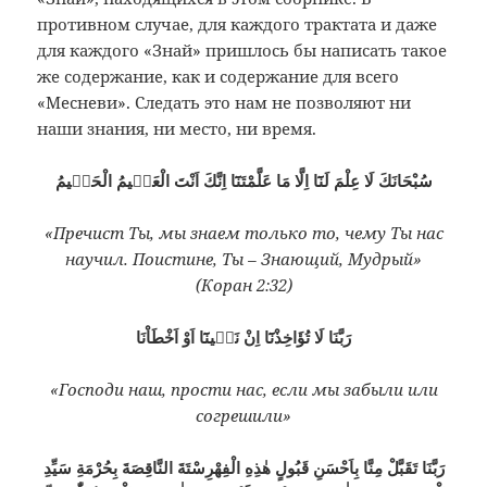
противном случае, для каждого трактата и даже
для каждого «Знай» пришлось бы написать такое
же содержание, как и содержание для всего
«Месневи». Следать это нам не позволяют ни
на
ши знания, ни место, ни время.
سُبْحَانَكَ لَا عِلْمَ لَنَٓا اِلَّا مَا عَلَّمْتَنَٓا اِنَّكَ اَنْتَ الْعَلٖيمُ الْحَكٖيمُ
«Пречист Ты, мы знаем только то, чему Т
ы нас
научил. Поистине, Ты – Знающий, Мудрый»
(Коран 2:32)
رَبَّنَا لَا تُؤَاخِذْنَٓا اِنْ نَسٖينَٓا اَوْ اَخْطَاْنَا
«Господи наш, прости нас, если мы забыли или
согрешили»
رَبَّنَا تَقَبَّلْ مِنَّا بِاَحْسَنِ قَبُولٍ هٰذِهِ الْفِهْرِسْتَةَ النَّاقِصَةَ بِحُرْمَةِ سَيِّدِ