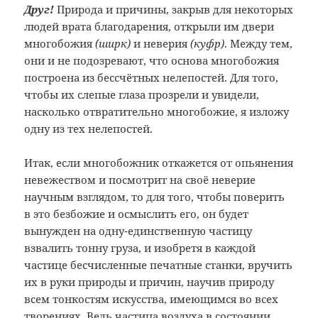
Друг!
Природа и причины, закрыв для некоторых
людей врата благодарения, открыли им двери
многобожия
(ширк)
и неверия
(куфр)
. Между тем,
они и не подозревают, что основа многобожия
построена из бессчётных нелепостей. Для того,
чтобы их слепые глаза прозрели и увидели,
насколько отвратительно многобожие, я изложу
одну из тех нелепостей.
Итак, если многобожник откажется от опьянения
невежеством и посмотрит на своё неверие
научным взглядом, то для того, чтобы поверить
в это безбожие и осмыслить его, он будет
вынужден на одну-единственную частицу
взвалить тонну груза, и изобретя в каждой
частице бесчисленные печатные станки, вручить
их в руки природы и причин, научив природу
всем тонкостям искусства, имеющимся во всех
творениях. Ведь частица воздуха в состоянии