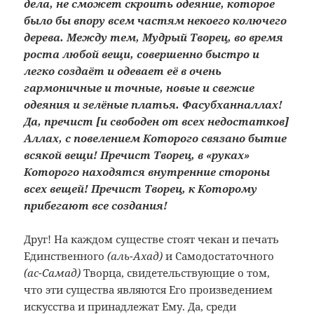
дела, не сможет скроить одеяние, которое
было бы впору всем частям некоего колючего
дерева.
Между тем, Мудрый Творец, во время
роста любой вещи, совершенно быстро и
легко создаёт и одевает её в очень
гармоничные и точные, новые и свежие
одеяния и зелёные платья. Фасубханналлах!
Да, пречист [и свободен от всех недостатков]
Аллах, с повелением Которого связано бытие
всякой вещи! Пречист Творец, в «руках»
Которого находятся внутренние стороны
всех вещей! Пречист Творец, к Которому
прибегают все создания!
Друг! На каждом существе стоят чекан и печать
Единственного
(аль-Ахад)
и Самодостаточного
(ас-Самад)
Творца, свидетельствующие о том,
что эти существа являются Его произведением
искусства и принадлежат Ему. Да, среди