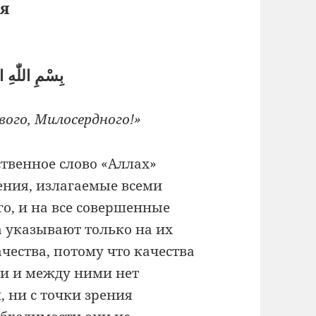
я
بِسْمِ اللّٰهِ 
ого, Милосердного!»
твенное слово «Аллах»
ения, излагаемые всеми
, и на все совершенные
а указывают только на их
ачества, потому что качества
ни и между ними нет
, ни с точки зрения