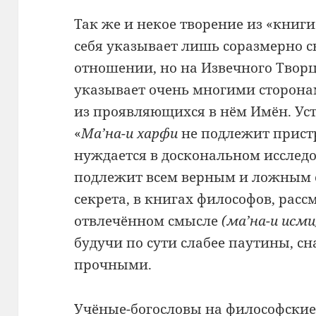
Так же и некое творение из «книг
себя указывает лишь соразмерно с
отношении, но на Извечного Творц
указывает очень многими сторона
из проявляющихся в нём Имён. Уст
«
Ма’на-и харфи
не подлежит прист
нуждается в доскональном исслед
подлежит всем верным и ложным с
секрета, в книгах философов, рас
отвлечённом смысле
(ма’на-и исми
будучи по сути слабее паутины, с
прочными.
Учёные-богословы на философские