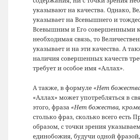
содержания, ни с точки зрения не
указывают на качества. Однако, В
указывает на Всевышнего и тождес
Всевышним и Его совершенными к
необходимая связь, то Величестве
указывает и на эти качества. А так
наличия совершенных качеств треб
требует и особое имя «Аллах».
А также, в формуле
«Нет божества
«Аллах» может употребляться в свя
этого, фраза
«Нет божества, кроме
столько фраз, сколько всего есть 
образом, с точки зрения указывае
единобожия, будучи одной фразой,