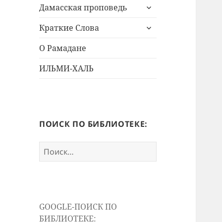
раскрыть
меню
Дамасская проповедь
дочернее
раскрыть
меню
Краткие Слова
дочернее
меню
О Рамадане
ИЛЬМИ-ХАЛЬ
ПОИСК ПО БИБЛИОТЕКЕ:
Найти:
GOOGLE-ПОИСК ПО
БИБЛИОТЕКЕ: