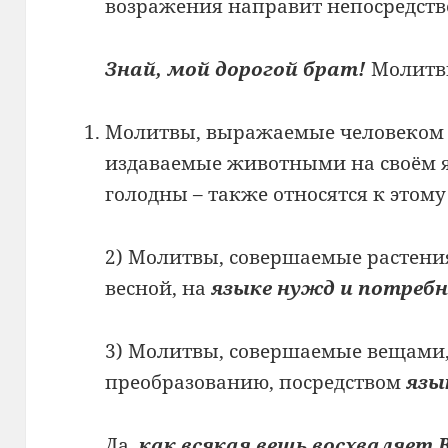
возражения направит непосредств
Знай, мой дорогой брат!
Молит
Молитвы, выражаемые человеко
издаваемые животными на своём я
голодны – также относятся к этому
2) Молитвы, совершаемые растени
весной, на
языке нужд
и потреб
3) Молитвы, совершаемые вещами,
преобразованию, посредством
язы
Да,
как всякая вещь восхваляет