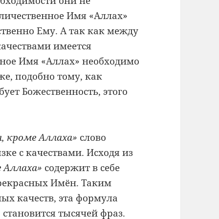
обходимости они не
еличественное Имя «Аллах»
твенно Ему. А так как между
ачествами имеется
нное Имя «Аллах» необходимо
же, подобно тому, как
ует Божественность, этого
, кроме Аллаха»
слово
зке с качествами. Исходя из
 Аллаха»
содержит в себе
Прекрасных Имён. Таким
мых качеств, эта формула
 становится тысячей фраз.