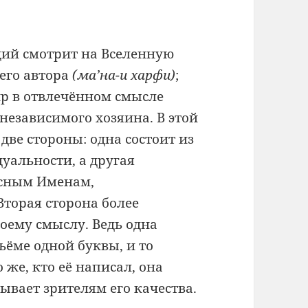
й смотрит на Вселенную
его автора
(ма’на-и харфи)
;
р в отвлечённом смысле
о независимого хозяина. В этой
 две стороны: одна состоит из
уальности, а другая
асным Именам,
торая сторона более
оему смыслу. Ведь одна
ъёме одной буквы, и то
 же, кто её написал, она
ывает зрителям его качества.