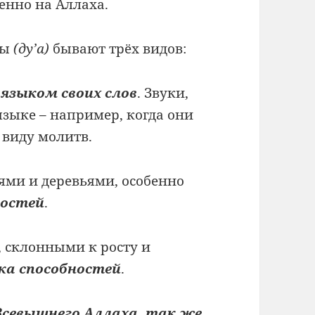
енно на Аллаха.
вы
(ду’а)
бывают трёх видов:
м
языком своих слов
. Звуки,
зыке – например, когда они
 виду молитв.
ями и деревьями, особенно
ностей
.
 склонными к росту и
ка способностей
.
 Всевышнего Аллаха, так же