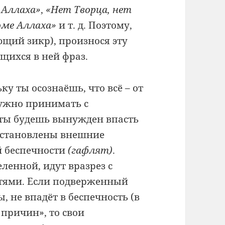
 Аллаха»
,
«Нет Творца, нет
оме Аллаха»
и т. д. Поэтому,
щий зикр), произнося эту
щихся в ней фраз.
у ты осознаёшь, что всё – от
нужно принимать с
 ты будешь вынужден впасть
 установлены внешние
й беспечности
(гафлят)
.
ленной, идут вразрез с
стями. Если подверженный
 не впадёт в беспечность (в
 причин», то свои