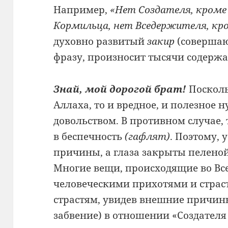
Например,
«Нет Создателя, кроме
Кормильца, нет Вседержителя, кр
духовно развитый
закир
(совершаю
фразу, произносит тысячи содержа
Знай, мой дорогой брат!
Поскольк
Аллаха, то и вредное, и полезное 
довольством. В противном случае,
в беспечность
(гафлят)
. Поэтому,
причины, а глаза закрыты пелено
Многие вещи, происходящие во Все
человеческими прихотями и стра
страстям, увидев внешние причины,
забвение) в отношении «Создателя