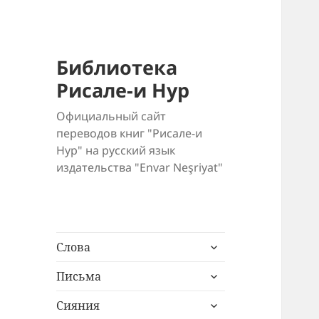
Библиотека
Рисале-и Нур
Официальный сайт
переводов книг "Рисале-и
Нур" на русский язык
издательства "Envar Neşriyat"
раскрыть
Слова
дочернее
раскрыть
меню
Письма
дочернее
раскрыть
меню
Сияния
дочернее