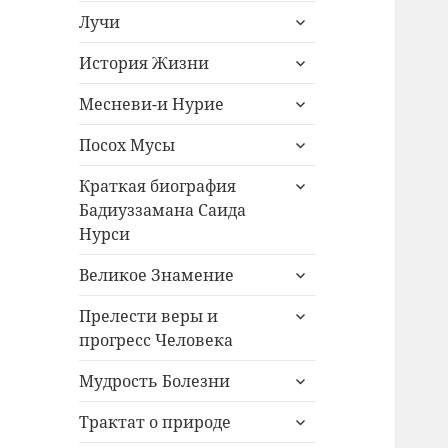
раскрыть
меню
Лучи
дочернее
раскрыть
меню
История Жизни
дочернее
раскрыть
меню
Месневи-и Нурие
дочернее
раскрыть
меню
Посох Мусы
дочернее
раскрыть
меню
Краткая биография
дочернее
Бадиуззамана Саида
меню
Нурси
раскрыть
Великое Знамение
дочернее
раскрыть
меню
Прелести веры и
дочернее
прогресс Человека
меню
раскрыть
Мудрость Болезни
дочернее
раскрыть
меню
Трактат о природе
дочернее