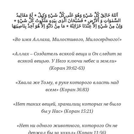
اَللهُ خَالِقُ كُلِّ شَيْءٍ وَهُوَ عَلَى كُلِّ شَيْءٍ وَكِيلٌ ٭ لَهُ مَقَالِيدُ
السَّمٰوَاتِ وَ اْلاَرْضِ ٭ فَسُبْحَانَ الَّذِى بِيَدِهِ مَلَكُوتُ كُلِّ شَيْءٍ ٭
وَاِنْ مِنْ شَيْءٍ اِلاَّ عِنْدَنَا خَزَائِنُهُ ٭ مَا مِنْ دَابَّةٍ اِلاَّ هُوَ آخِذٌ بِنَاصِيَتِهَا
«
Во имя Аллаха, Милостивого, Милосердного!»
«Аллах – Создатель всякой вещи и Он следит за
всякой вещью. У Него ключи небес и земли»
(Коран 39:62-63)
«Хвала же Тому, в руке которого власть над
всем» (Коран 36:83)
«Нет таких вещей, хранилищ которых не было
бы у Нас» (Коран 15:21)
«Нет ни одного животного, которого Он не
держал бы за хохол» (Коран 11:56)