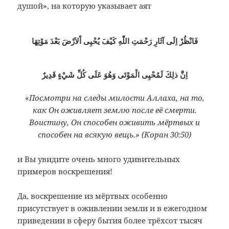
душой», на которую указывает аят
فَانْظُرْ اِلَى آثَارِ رَحْمَتِ اللّٰهِ كَيْفَ يُحْيِى اْلاَرْضَ بَعْدَ مَوْتِهَا
اِنَّ ذلِكَ لَمُحْيِى الْمَوْتَى وَهُوَ عَلَى كُلِّ شَيْءٍ قَدِيرٌ
«
Посмотри на следы милости Аллаха, на то,
как Он оживляет землю после её смерти.
Воистину, Он способен оживить мёртвых и
способен на всякую вещь.» (Коран 30:50)
и Вы увидите очень много удивительных
примеров воскрешения!
Да, воскрешение из мёртвых особенно
присутствует в оживлении земли и в ежегодном
приведении в сферу бытия более трёхсот тысяч