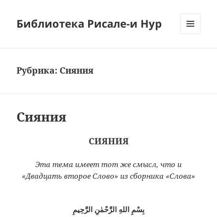
Библиотека Рисале-и Нур
МЕНЮ
И
ВИДЖЕТЫ
Рубрика:
Сияния
Сияния
СИЯНИЯ
Эта тема имеет тот же смысл, что и
«Двадцать второе Слово» из сборника «Слова»
بِسْمِ اللهِ الرَّحْمٰنِ الرَّحِيمِ