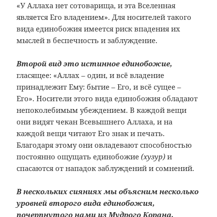
«У Аллаха нет сотоварища, и эта Вселенная
является Его владением». Для носителей такого
вида единобожия имеется риск впадения их
мыслей в беспечность и заблуждение.
Второй вид это истинное единобожие,
гласящее: «Аллах – один, и всё владение
принадлежит Ему: бытие – Его, и всё сущее –
Его». Носители этого вида единобожия обладают
непоколебимым убеждением. В каждой вещи
они видят чекан Всевышнего Аллаха, и на
каждой вещи читают Его знак и печать.
Благодаря этому они овладевают способностью
постоянно ощущать единобожие
(хузур)
и
спасаются от нападок заблуждений и сомнений.
В нескольких сияниях мы объясним несколько
уровней второго вида единобожия,
почерпнутого нами из Мудрого Корана.