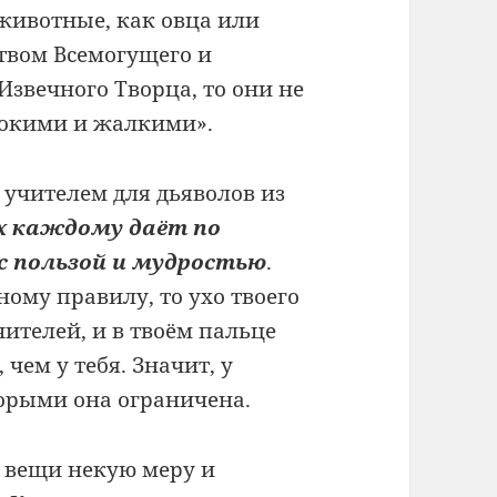
животные, как овца или
твом Всемогущего и
звечного Творца, то они не
нокими и жалкими».
 учителем для дьяволов из
х каждому даёт по
с пользой и мудростью
.
ному правилу, то ухо твоего
чителей, и в твоём пальце
чем у тебя. Значит, у
торыми она ограничена.
 вещи некую меру и