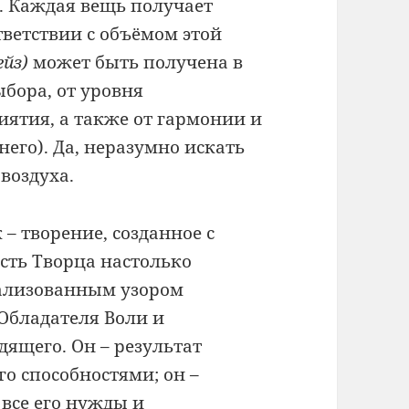
. Каждая вещь получает
ветствии с объёмом этой
ейз)
может быть получена в
ыбора, от уровня
иятия, а также от гармонии и
его). Да, неразумно искать
воздуха.
 – творение, созданное с
сть Творца настолько
иализованным узором
Обладателя Воли и
ящего. Он – результат
го способностями; он –
 все его нужды и