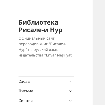
Библиотека
Рисале-и Нур
Официальный сайт
переводов книг "Рисале-и
Нур" на русский язык
издательства "Envar Neşriyat"
раскрыть
Слова
дочернее
раскрыть
меню
Письма
дочернее
раскрыть
меню
Сияния
дочернее