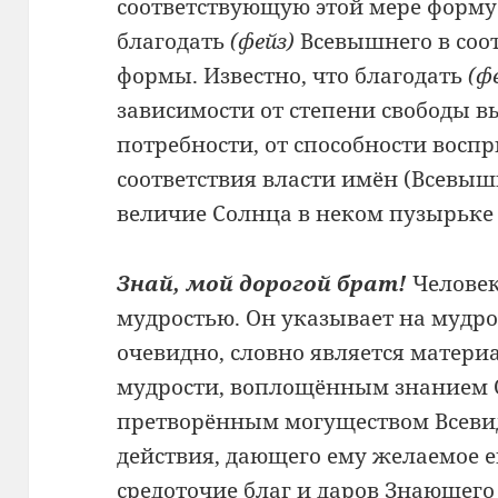
соответствующую этой мере форму
благодать
(фейз)
Всевышнего в соот
формы. Известно, что благодать
(ф
зависимости от степени свободы в
потребности, от способности воспр
соответствия власти имён (Всевышн
величие Солнца в неком пузырьке 
Знай, мой дорогой брат!
Человек
мудростью. Он указывает на мудро
очевидно, словно является матер
мудрости, воплощённым знанием 
претворённым могуществом Всевид
действия, дающего ему желаемое е
средоточие благ и даров Знающего