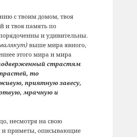
ению с твоим домом, твоя
й и твоя память по
упорядоченны и удивительны.
малякут)
выше мира явного,
ннее этого мира и мира
 подверженный страстям
трастей, то
живую, приятную завесу,
ёртвую, мрачную и
цо, несмотря на свою
ки и приметы, описывающие