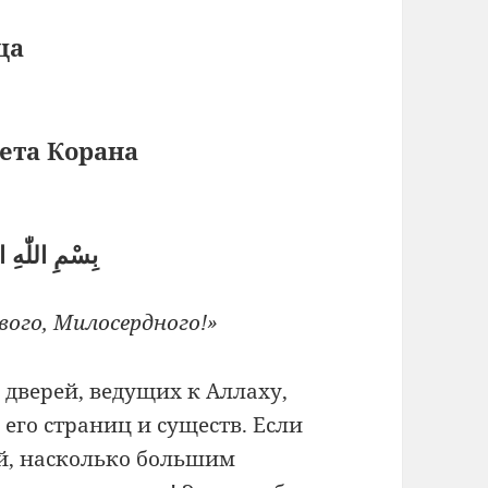
ца
ета Корана
بِسْمِ اللّٰهِ 
ого, Милосердного!»
 дверей, ведущих к Аллаху,
 его страниц и существ. Если
ей, насколько большим