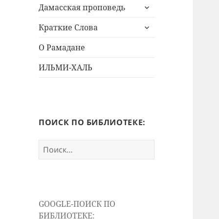
раскрыть
меню
Дамасская проповедь
дочернее
раскрыть
меню
Краткие Слова
дочернее
меню
О Рамадане
ИЛЬМИ-ХАЛЬ
ПОИСК ПО БИБЛИОТЕКЕ:
Найти:
GOOGLE-ПОИСК ПО
БИБЛИОТЕКЕ: