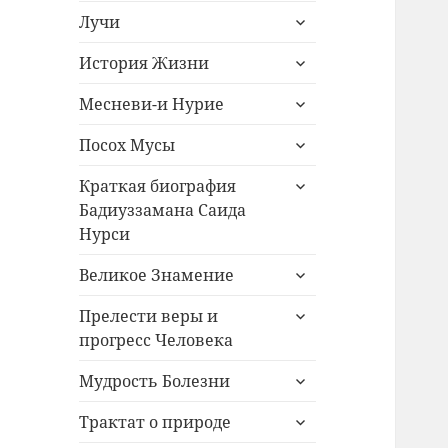
раскрыть
меню
Лучи
дочернее
раскрыть
меню
История Жизни
дочернее
раскрыть
меню
Месневи-и Нурие
дочернее
раскрыть
меню
Посох Мусы
дочернее
раскрыть
меню
Краткая биография
дочернее
Бадиуззамана Саида
меню
Нурси
раскрыть
Великое Знамение
дочернее
раскрыть
меню
Прелести веры и
дочернее
прогресс Человека
меню
раскрыть
Мудрость Болезни
дочернее
раскрыть
меню
Трактат о природе
дочернее