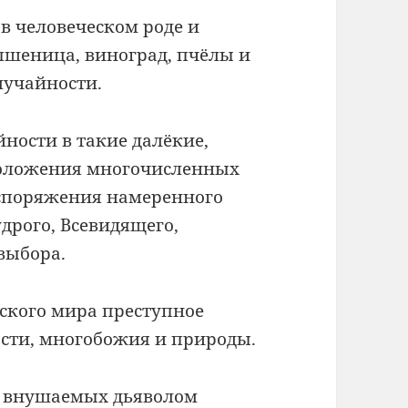
 в человеческом роде и
 пшеница, виноград, пчёлы и
лучайности.
ности в такие далёкие,
положения многочисленных
аспоряжения намеренного
дрого, Всевидящего,
выбора.
ского мира преступное
ости, многобожия и природы.
 внушаемых дьяволом