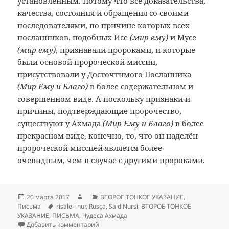
установленным. Потому что все доказательства,
качества, состояния и обращения со своими
последователями, по причине которых всех
посланников, подобных Исе
(мир ему)
и Мусе
(мир ему)
, признавали пророками, и которые
были основой пророческой миссии,
присутствовали у Досточтимого Посланника
(Мир Ему и Благо)
в более содержательном и
совершенном виде. А поскольку признаки и
причины, подтверждающие пророчество,
существуют у Ахмада
(Мир Ему и Благо)
в более
прекрасном виде, конечно, то, что он наделён
пророческой миссией является более
очевидным, чем в случае с другими пророками.
Опубликовано
Автор
Рубрики
20 марта 2017
ВТОРОЕ ТОНКОЕ УКАЗАНИЕ
,
Метки
Письма
risale-i nur
,
Rusça
,
Said Nursi
,
ВТОРОЕ ТОНКОЕ
УКАЗАНИЕ
,
ПИСЬМА
,
Чудеса Ахмада
к записи ВТОРОЕ ТОНКОЕ УКАЗАНИЕ
Добавить комментарий