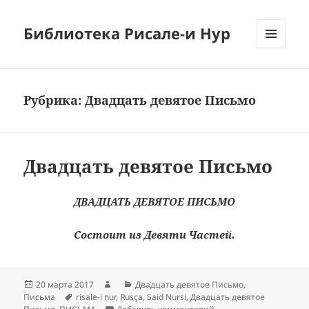
Библиотека Рисале-и Нур
МЕНЮ
И
ВИДЖЕТЫ
Рубрика:
Двадцать девятое Письмо
Двадцать девятое Письмо
ДВАДЦАТЬ ДЕВЯТОЕ ПИСЬМО
Состоит из Девяти Частей.
Опубликовано
Автор
Рубрики
20 марта 2017
Двадцать девятое Письмо
,
Метки
Письма
risale-i nur
,
Rusça
,
Said Nursi
,
Двадцать девятое
к записи Двадцать де