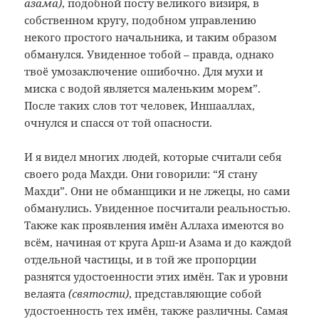
азама)
, подобной посту великого визиря, в
собственном кругу, подобном управлению
некого простого начальника, и таким образом
обманулся. Увиденное тобой – правда, однако
твоё умозаключение ошибочно. Для мухи и
миска с водой является маленьким морем”.
После таких слов тот человек, Иншааллах,
очнулся и спасся от той опасности.
И я видел многих людей, которые считали себя
своего рода Махди. Они говорили: “Я стану
Махди”. Они не обманщики и не лжецы, но сами
обманулись. Увиденное посчитали реальностью.
Также как проявления имён Аллаха имеются во
всём, начиная от круга Арш-и Азама и до каждой
отдельной частицы, и в той же пропорции
разнятся удостоенности этих имён. Так и уровни
велаята
(святости)
, представляющие собой
удостоенность тех имён, также различны. Самая