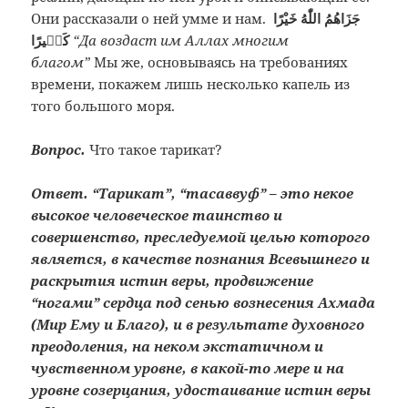
Они рассказали о ней умме и нам.
جَزَاهُمُ اللّٰهُ خَيْرًا
كَثٖيرًا
“Да воздаст им Аллах многим
благом”
Мы же, основываясь на требованиях
времени, покажем лишь несколько капель из
того большого моря.
Вопрос.
Что такое тарикат?
Ответ. “Тарикат”, “тасаввуф” – это некое
высокое человеческое таинство и
совершенство, преследуемой целью которого
является, в качестве познания Всевышнего и
раскрытия истин веры, продвижение
“ногами” сердца под сенью вознесения Ахмада
(Мир Ему и Благо), и в результате духовного
преодоления, на неком экстатичном и
чувственном уровне, в какой-то мере и на
уровне созерцания, удостаивание истин веры