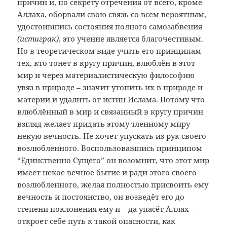
причин и, по секрету отречения от всего, кроме
Аллаха, оборвали свою связь со всем вероятным,
удостоившись состояния полного самозабвения
(истиграк)
, это учение является благочестивым.
Но в теоретическом виде учить его принципам
тех, кто тонет в кругу причин, влюблён в этот
мир и через материалистическую философию
увяз в природе – значит утопить их в природе и
материи и удалить от истин Ислама. Потому что
влюблённый в мир и связанный в кругу причин
взгляд желает придать этому тленному миру
некую вечность. Не хочет упускать из рук своего
возлюбленного. Воспользовавшись принципом
“Единственно Сущего” он возомнит, что этот мир
имеет некое вечное бытие и ради этого своего
возлюбленного, желая полностью присвоить ему
вечность и постоянство, он возведёт его до
степени поклонения ему и – да упасёт Аллах –
откроет себе путь к такой опасности, как