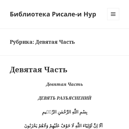
Библиотека Рисале-и Нур
МЕНЮ
И
ВИДЖЕТЫ
Рубрика:
Девятая Часть
Девятая Часть
Девятая Часть
ДЕВЯТЬ РАЗЪЯСНЕНИЙ
بِسْمِ اللّٰهِ الرَّحْمٰنِ الرَّحٖيمِ
اَلَٓا اِنَّ اَوْلِيَٓاءَ اللّٰهِ لَا خَوْفٌ عَلَيْهِمْ وَلَاهُمْ يَحْزَنُونَ