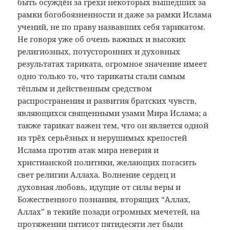
быть осуждён за грехи некоторых вышедших за
рамки богобоязненности и даже за рамки Ислама
учений, не по праву назвавших себя тарикатом.
Не говоря уже об очень важных и высоких
религиозных, потусторонних и духовных
результатах тариката, огромное значение имеет
одно только то, что тарикаты стали самым
тёплым и действенным средством
распространения и развития братских чувств,
являющихся священными узами Мира Ислама; а
также тарикат важен тем, что он является одной
из трёх серьёзных и нерушимых крепостей
Ислама против атак мира неверия и
христианской политики, желающих погасить
свет религии Аллаха. Волнение сердец и
духовная любовь, идущие от силы веры и
Божественного познания, вторящих “Аллах,
Аллах” в текийе позади огромных мечетей, на
протяжении пятисот пятидесяти лет были