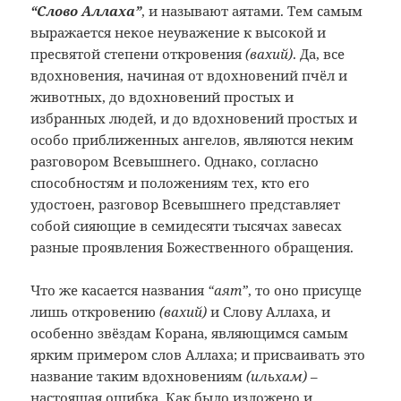
“Слово Аллаха”
, и называют аятами. Тем самым
выражается некое неуважение к высокой и
пресвятой степени откровения
(вахий)
. Да, все
вдохновения, начиная от вдохновений пчёл и
животных, до вдохновений простых и
избранных людей, и до вдохновений простых и
особо приближенных ангелов, являются неким
разговором Всевышнего. Однако, согласно
способностям и положениям тех, кто его
удостоен, разговор Всевышнего представляет
собой сияющие в семидесяти тысячах завесах
разные проявления Божественного обращения.
Что же касается названия
“аят”
, то оно присуще
лишь откровению
(вахий)
и Слову Аллаха, и
особенно звёздам Корана, являющимся самым
ярким примером слов Аллаха; и присваивать это
название таким вдохновениям
(ильхам)
–
настоящая ошибка. Как было изложено и