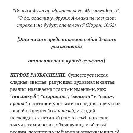
“Во имя Аллаха, Милостивого, Милосердного”.
“О да, воистину, друзья Аллаха не познают
страха и не будут опечалены” (Коран, 10:62).
[Эта часть представляет собой девять
разъяснений
относительно путей велаята]
ПЕРВОЕ РАЗЪЯСНЕНИЕ.
Существует некая
сладкая, светлая, радующая, духовная и святая
реалия, называемая такими именами, как:
“тасаввуф”
,
“тарикат”
,
“велаят”
и
“сейр-у
сулюк”
, о которой учёными-исследователями из
людей озарения
(эхл-и кешф)
и людей
наслаждения истиной
(эхл-и зэвк)
написано
тысячи томов книг, объявляющих об этой
реалии, дающих по ней урок и описывающих её.