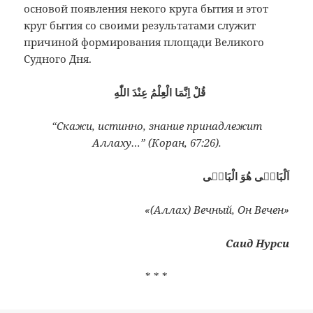
основой появления некого круга бытия и этот
круг бытия со своими результатами служит
причиной формирования площади Великого
Судного Дня.
قُلْ اِنَّمَا الْعِلْمُ عِنْدَ اللّٰهِ
“Скажи, истинно, знание принадлежит
Аллаху…” (Коран, 67:26).
اَلْبَاقٖى هُوَ الْبَاقٖى
«(Аллах) Вечный, Он Вечен»
Саид Нурси
* * *