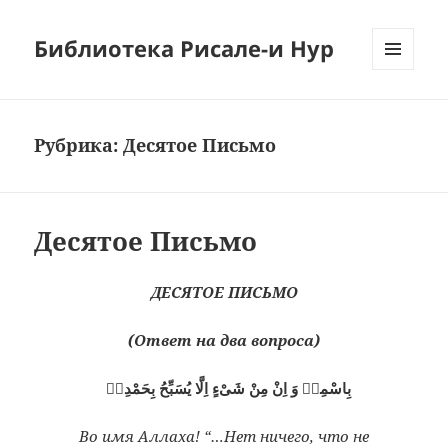
Библиотека Рисале-и Нур
МЕНЮ
И
ВИДЖЕТЫ
Рубрика:
Десятое Письмо
Десятое Письмо
ДЕСЯТОЕ ПИСЬМО
(Ответ на два вопроса)
بِاسْمِهٖ وَ اِنْ مِنْ شَىْءٍ اِلَّا يُسَبِّحُ بِحَمْدِهٖ
Во имя Аллаха! “…Нет ничего, что не