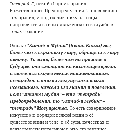
“тетрадь”
, некий сборник правил
Божественного Предопределения. И по велению
тех правил, и под их диктовку частицы
направляются в своих движениях и в службе в
телах созданий.
Однако
“Китаб-и Мубин” (Ясная Книга) же,
более чем к скрытому миру, обращена к миру
явному. То есть, более чем на прошлое и
будущее, она смотрит на настоящее время,
и является скорее неким наименованием,
тетрадью и книгой могущества и воли
Всевышнего, нежели Его знания и повеления.
Если “Имам-и Мубин” – это “тетрадь”
Предопределения, то “Китаб-и Мубин” –
“тетрадь” Могущества.
То есть совершенное
искусство и порядок всякой вещи в её
существовании и теле, в её сути, качествах и
деятельности показывают, что это внешнее