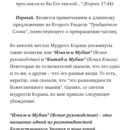
прославляло бы Его хвалой…” (Коран, 17:44).
Первый.
Является примечанием к длинному
предложению из Второго Раздела
“Тридцатого
Слова”
, повествующего о превращении частиц.
Во многих местах Мудрого Корана упомянуты
такие понятия, как
“Имам-и Мубин”
(Ясное
руководство)
и
“Китаб-и Мубин”
(Ясная Книга)
.
Некоторые из толкователей сказали, что это одно
и то же, а другие – что это разные вещи. То есть,
вкратце, они сказали, что “это разновидности
Божественного знания”. Однако, со светом
мудрости Корана, ко мне пришло следующее
убеждение:
“Имам-и Мубин” (Ясное руководство) – это
название одной из разновидностей
Божественного Знания и повелений,