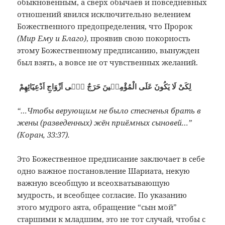
обыкновенным, а сверх обычаев и повседневных
отношений явился исключительно велением
Божественного предопределения, что Пророк
(Мир Ему и Благо)
, проявив свою покорность
этому Божественному предписанию, вынужден
был взять, а вовсе не от чувственных желаний.
لِكَىْ لَا يَكُونَ عَلَى الْمُؤْمِنٖينَ حَرَجٌ فٖٓى اَزْوَاجِ اَدْعِيَٓائِهِمْ
“…Чтобы верующим не было стесненья брать в
жены (разведенных) жён приёмных сыновей…”
(Коран, 33:37).
Это Божественное предписание заключает в себе
одно важное постановление Шариата, некую
важную всеобщую и всеохватывающую
мудрость, и всеобщее согласие. По указанию
этого мудрого аята, обращение “сын мой”
старшими к младшим, это не тот случай, чтобы с