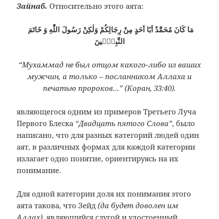
Зайнаб.
Относительно этого аята:
مَا كَانَ مُحَمَّدٌ اَبَٓا اَحَدٍ مِنْ رِجَالِكُمْ وَلٰكِنْ رَسُولَ اللّٰهِ وَ خَاتَمَ
النَّبِيّٖينَ
“Мухаммад не был отцом какого-либо из ваших
мужчин, а только – посланником Аллаха и
печатью пророков…” (Коран, 33:40).
являющегося одним из примеров Третьего Луча
Первого Блеска
“Двадцать пятого Слова”
, было
написано, что для разных категорий людей один
аят, в различных формах для каждой категории
излагает одно понятие, ориентируясь на их
понимание.
Для одной категории доля их понимания этого
аята такова, что Зейд
(да будет доволен им
Аллах)
, являющийся слугой и удостоенный