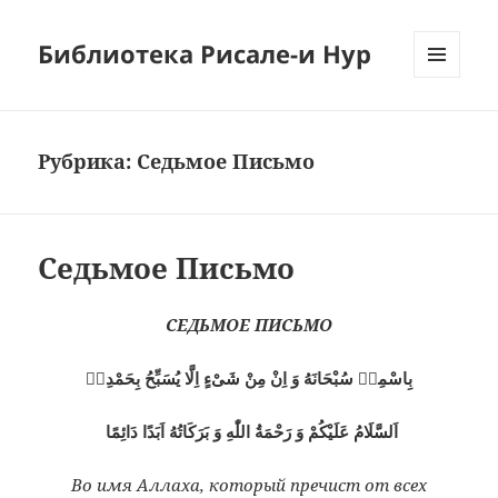
Библиотека Рисале-и Нур
МЕНЮ
И
ВИДЖЕТЫ
Рубрика:
Седьмое Письмо
Седьмое Письмо
СЕДЬМОЕ ПИСЬМО
بِاسْمِهٖ سُبْحَانَهُ وَ اِنْ مِنْ شَىْءٍ اِلَّا يُسَبِّحُ بِحَمْدِهٖ
اَلسَّلَامُ عَلَيْكُمْ وَ رَحْمَةُ اللّٰهِ وَ بَرَكَاتُهُ اَبَدًا دَائِمًا
Во имя Аллаха, который пречист от всех