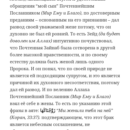
обращения “мой сын” Почтеннейшим
Посланником
(Мир Ему и Благо)
, по достоверным
преданиям – основанным на его признании – дал
развод своей уважаемой жене потому, что он
духовно не был ей ровней. То есть Зейд
(да будет
доволен им Аллах)
интуитивно почувствовал,
что Почтенная Зайнаб была сотворена в другой
более высокой нравственности, и по своему
естеству должна быть женой лишь одного
Пророка. И он понял, что по своей природе не
является ей подходящим супругом, и это является
причиной их духовного несоответствия, поэтому
дал ей развод. И по велению Аллаха
Почтеннейший Посланник
(Мир Ему и Благо)
взял её себе в жены. То есть по указанию этой
фразы в аяте:
زَوَّجْنَاكَهَا
“Мы женили тебя на ней”
(Коран, 33:37).
подтверждающем, что этот брак
является небесным соглашением, не