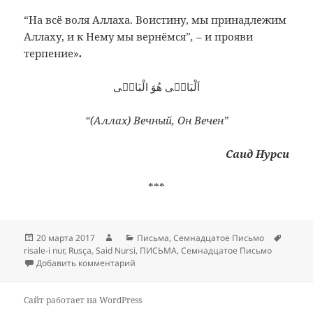
“На всё воля Аллаха. Воистину, мы принадлежим
Аллаху, и к Нему мы вернёмся”
,
– и прояви
терпение»
.
اَلْبَاقٖى هُوَ الْبَاقٖى
“(Аллах) Вечный, Он Вечен”
Саид Нурси
***
Опубликовано
Автор
Рубрики
Метки
20 марта 2017
Письма
,
Семнадцатое Письмо
risale-i nur
,
Rusça
,
Said Nursi
,
ПИСЬМА
,
Семнадцатое Письмо
к записи Семнадцатое Письмо
Добавить комментарий
Сайт работает на WordPress