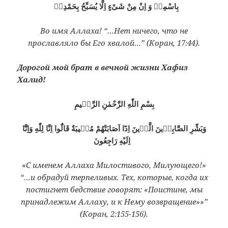
بِاسْمِهٖ وَ اِنْ مِنْ شَىْءٍ اِلَّا يُسَبِّحُ بِحَمْدِهٖ
Во имя Аллаха! “…Нет ничего, что не
прославляло бы Его хвалой…” (Коран, 17:44).
Дорогой мой брат в вечной жизни Хафиз
Халид!
بِسْمِ اللّٰهِ الرَّحْمٰنِ الرَّحٖيمِ
وَبَشِّرِ الصَّابِرٖينَ الَّذٖينَ اِذَٓا اَصَابَتْهُمْ مُصٖيبَةٌ قَالُٓوا اِنَّا لِلّٰهِ وَاِنَّٓا
اِلَيْهِ رَاجِعُونَ
«С именем Аллаха Милостивого, Милующего!»
“…и обрадуй терпеливых. Тех, которые, когда их
постигнет бедствие говорят: «Поистине, мы
принадлежим Аллаху, и к Нему возвращение»»”
(Коран, 2:155-156).