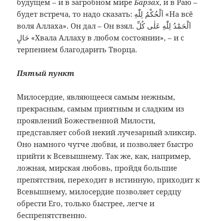
будущем – и в загробном мире
Барзах
, и в Раю –
будет встреча, то надо сказать: اَلْحُكْمُ لِلّٰهِ «На всё
воля Аллаха». Он дал – Он взял. اَلْحَمْدُ لِلّٰهِ عَلٰى كُلِّ
حَالٍ‌ «Хвала Аллаху в любом состоянии», – и с
терпением благодарить Творца.
Пятый пункт
Милосердие, являющееся самым нежным,
прекрасным, самым приятным и сладким из
проявлений Божественной Милости,
представляет собой некий лучезарный эликсир.
Оно намного чутче любви, и позволяет быстро
прийти к Всевышнему. Так же, как, например,
ложная, мирская любовь, пройдя большие
препятствия, переходит в истинную, приходит к
Всевышнему, милосердие позволяет сердцу
обрести Его, только быстрее, легче и
беспрепятственно.