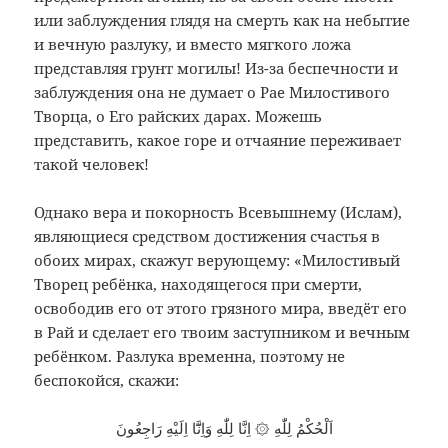
или заблуждения глядя на смерть как на небытие
и вечную разлуку, и вместо мягкого ложа
представляя грунт могилы! Из-за беспечности и
заблуждения она не думает о Рае Милостивого
Творца, о Его райских дарах. Можешь
представить, какое горе и отчаяние переживает
такой человек!
Однако вера и покорность Всевышнему (Ислам),
являющиеся средством достижения счастья в
обоих мирах, скажут верующему: «Милостивый
Творец ребёнка, находящегося при смерти,
освободив его от этого грязного мира, введёт его
в Рай и сделает его твоим заступником и вечным
ребёнком. Разлука временна, поэтому не
беспокойся, скажи:
اَلْحُكْمُ لِلّٰهِ ۞ اِنَّا لِلّٰهِ وَاِنَّٓا اِلَيْهِ رَاجِعُونَ