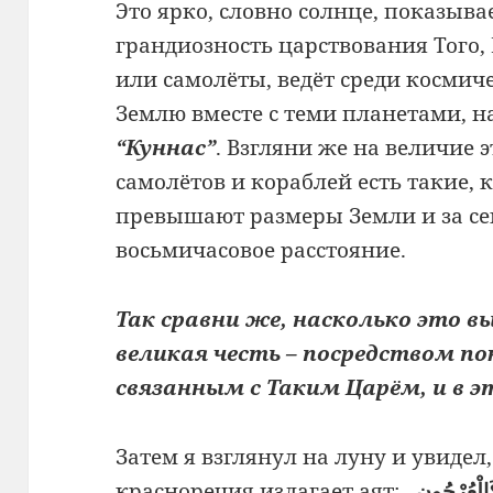
Это ярко, словно солнце, показыва
грандиозность царствования Того, 
или самолёты, ведёт среди космич
Землю вместе с теми планетами, 
“Куннас”
. Взгляни же на величие э
самолётов и кораблей есть такие, 
превышают размеры Земли и за се
восьмичасовое расстояние.
Так сравни же, насколько это вы
великая честь – посредством п
связанным с Таким Царём, и в 
Затем я взглянул на луну и увидел
красноречия излагает аят:
كَالْعُرْجُونِ