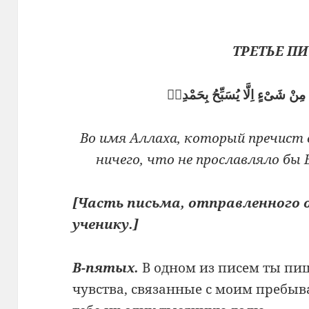
ТРЕТЬЕ П
مِنْ شَىْءٍ اِلَّا يُسَبِّحُ بِحَمْدِهٖ
Во имя Аллаха, который пречист
ничего, что не прославляло бы Е
[Часть письма, отправленного
ученику.]
В-пятых.
В одном из писем ты пи
чувства, связанные с моим пребыв