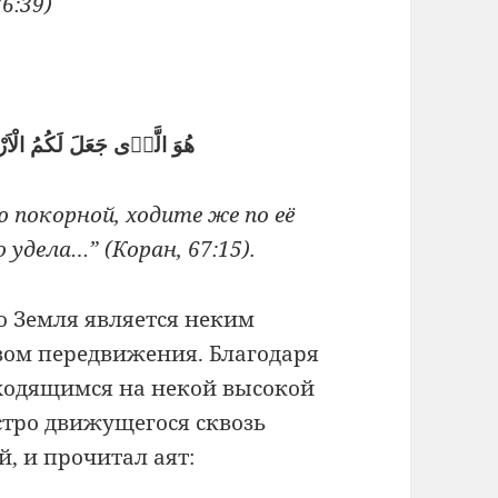
6:39)
هُوَ الَّذٖى جَعَلَ لَكُمُ الْاَرْضَ ذَلُولًا فَامْشُوا فٖى مَنَاكِبِهَا
 покорной, ходите же по её
удела…” (Коран, 67:15).
о Земля является неким
вом передвижения. Благодаря
аходящимся на некой высокой
стро движущегося сквозь
, и прочитал аят: