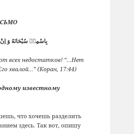
ИСЬМО
بِاسْمِهٖ سُبْحَانَهُ وَ اِنْ 
 от всех недостатков! “…Нет
го хвалой…” (Коран, 17:44)
 одному известному
шешь, что хочешь разделить
анием здесь. Так вот, опишу