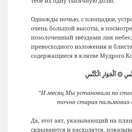
тебе их одну тысячную долю.
Однажды ночью, с площадки, устро
очень большой высоты, я посмотр
позолоченный звёздами лик небес;
превосходного изложения и блист
содержащиеся в клятве Мудрого К
ُنَّسِ ۞ اَلْجَوَارِ الْكُنَّسِ
“И месяц Мы установили по стоя
точно старая пальмовая ве
Да, этот аят, указывающий на план
скрываются и расходятся, показы