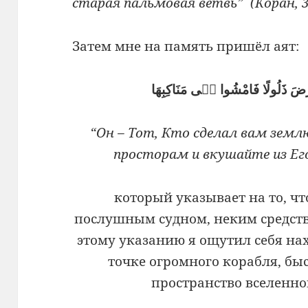
старая пальмовая ветвь” (Коран, 3
Затем мне на память пришёл аят:
“Он – Тот, Кто сделал вам землю
просторам и вкушайте из Его 
который указывает на то, чт
послушным судном, неким средст
этому указанию я ощутил себя н
точке огромного корабля, бы
пространство вселенной