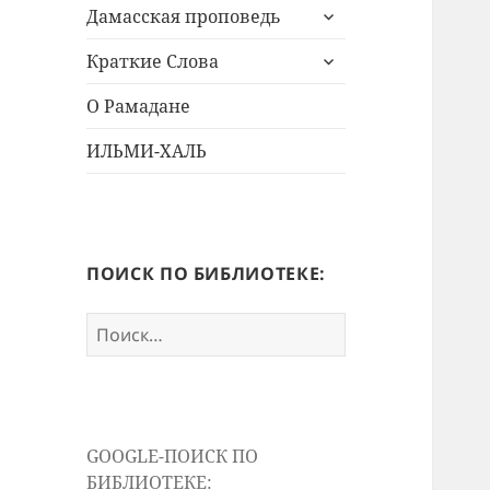
раскрыть
меню
Дамасская проповедь
дочернее
раскрыть
меню
Краткие Слова
дочернее
меню
О Рамадане
ИЛЬМИ-ХАЛЬ
ПОИСК ПО БИБЛИОТЕКЕ:
Найти:
GOOGLE-ПОИСК ПО
БИБЛИОТЕКЕ: