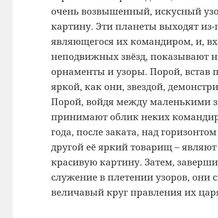
очень возвышенный, искусный уз
картину. Эти планеты выходят из-
являющегося их командиром, и, в
неподвижных звёзд, показывают на
орнаменты и узоры. Порой, встав 
яркой, как они, звездой, демонст
Порой, войдя между маленькими з
принимают облик неких командиро
года, после заката, над горизонтом
другой её яркий товарищ – являют
красивую картину. Затем, заверши
служение в плетении узоров, они 
величавый круг правления их царя