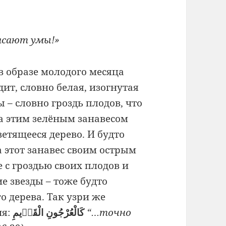
ясают умы!»
 в образе молодого месяца
дит, словно белая, изогнутая
 – словно гроздь плодов, что
а этим зелёным занавесом
ветящееся дерево. И будто
а этот занавес своим острым
 с гроздью своих плодов и
е звезды – тоже будто
о дерева. Так узри же
я:
كَالْعُرْجُونِ الْقَدٖيمِ
“…точно