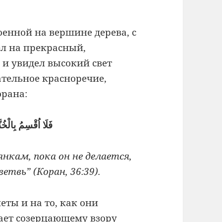
енной на вершине дерева, с
ел на прекрасный,
 и увидел высокий свет
ательное красноречие,
орана:
فَلَا اُقْسِمُ بِالْخ
нкам, пока он не делается,
твь” (Коран, 36:39).
еты и на то, как они
вает созерцающему взору