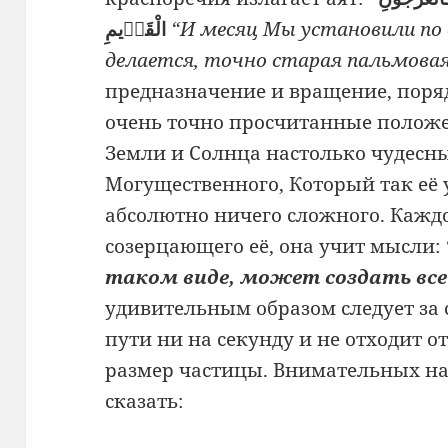
الْقَدٖيمِ
“И месяц Мы установили по 
делается, точно старая пальмовая 
предназначение и вращение, поряд
очень точно просчитанные полож
Земли и Солнца настолько чудесны
Могущественного, Который так её 
абсолютно ничего сложного. Каждо
созерцающего её, она учит мысли:
таком виде, может создать все
удивительным образом следует за с
пути ни на секунду и не отходит о
размер частицы. Внимательных н
сказать: