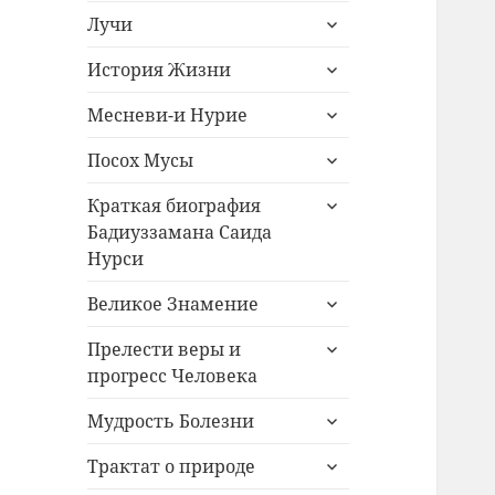
раскрыть
меню
Лучи
дочернее
раскрыть
меню
История Жизни
дочернее
раскрыть
меню
Месневи-и Нурие
дочернее
раскрыть
меню
Посох Мусы
дочернее
раскрыть
меню
Краткая биография
дочернее
Бадиуззамана Саида
меню
Нурси
раскрыть
Великое Знамение
дочернее
раскрыть
меню
Прелести веры и
дочернее
прогресс Человека
меню
раскрыть
Мудрость Болезни
дочернее
раскрыть
меню
Трактат о природе
дочернее