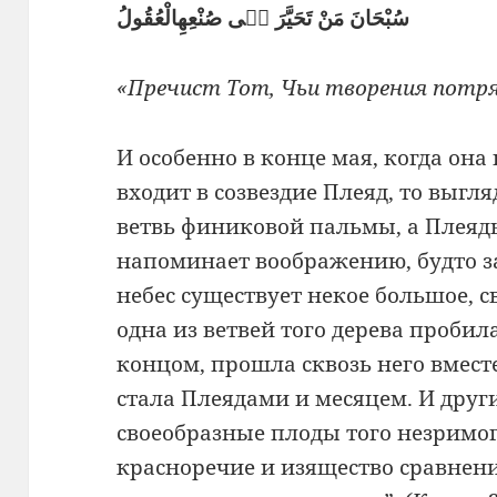
سُبْحَانَ مَنْ تَحَيَّرَ فٖى صُنْعِهِالْعُقُولُ
«Пречист Тот, Чьи творения потр
И особенно в конце мая, когда она
входит в созвездие Плеяд, то выгля
ветвь финиковой пальмы, а Плеяды
напоминает воображению, будто з
небес существует некое большое, с
одна из ветвей того дерева пробил
концом, прошла сквозь него вместе
стала Плеядами и месяцем. И други
своеобразные плоды того незримог
красноречие и изящество сравнени