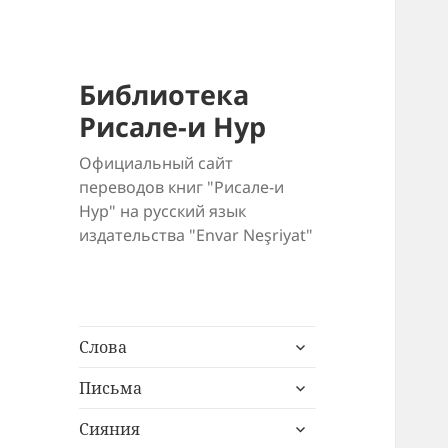
Библиотека
Рисале-и Нур
Официальный сайт
переводов книг "Рисале-и
Нур" на русский язык
издательства "Envar Neşriyat"
раскрыть
Слова
дочернее
раскрыть
меню
Письма
дочернее
раскрыть
меню
Сияния
дочернее