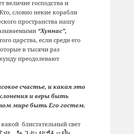
ет величие господства и
Кто, словно некие корабли
еского пространства нашу
называемыми
“Хуннас”,
того царства, если среди его
которые в тысячи раз
кунду преодолевают
сокое счастье, и какая это
оклонения и веры быть
этом мире быть Его гостем.
, какой блистательный свет
وَالْقَمَرَ قَدَّرْنَاهُ مَنَازِلَ حَتّٰى عَادَ 