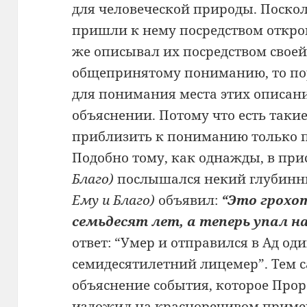
для человеческой природы. Поско
пришли к нему посредством откро
же описывал их посредством своей
общепринятому пониманию, то по
для понимания места этих описан
объяснении. Потому что есть таки
приблизить к пониманию только п
Подобно тому, как однажды, в пр
Благо)
послышался некий глубинн
Ему и Благо)
объявил:
“Это грохо
семьдесят лет, а теперь упал на
ответ: “Умер и отправился в Ад од
семидесятилетний лицемер”. Тем 
объяснение события, которое Про
изложил на красноречивом приме