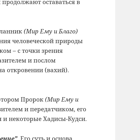
 продолжают оставаться в
сланник
(Мир Ему и Благо)
рения человеческой природы
ком – с точки зрения
азителем и послом
на откровении (вахий).
отором Пророк
(Мир Ему и
ителем и передатчиком, его
н и некоторые Хадисы-Кудси.
ение”
. Его суть и основа