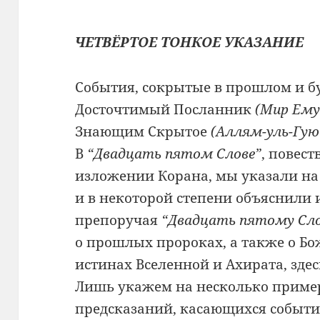
ЧЕТВЁРТОЕ ТОНКОЕ УКАЗАНИЕ
События, сокрытые в прошлом и б
Досточтимый Посланник
(Мир Ему
Знающим Скрытое
(Аллям-уль-Гую
В
“Двадцать пятом Слове”
, повес
изложении Корана, мы указали на
и в некоторой степени объяснили и
препоручая
“Двадцать пятому Сл
о прошлых пророках, а также о Бо
истинах Вселенной и Ахирата, здес
Лишь укажем на несколько приме
предсказаний, касающихся событи