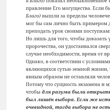
и Благо)
показал необыкновенное т
правление Его могущества. Если 
Благо)
вышли за пределы человечес
мог бы сам лично быть примером д
преподать урок своими поступками
Но лишь для того, чтобы доказать
пророчества, он удостаивался свер
случае необходимости, время от в
Однако, в соответствии с условия
являющихся сутью земной жизни, 
явным образом не оставляли челов
Потому что сущность экзамена и м
чтобы
для разума были открыты 
был лишён выбора. Если же ис
очевидной, тогда выбора не ост