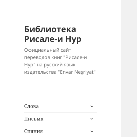
Библиотека
Рисале-и Нур
Официальный сайт
переводов книг "Рисале-и
Нур" на русский язык
издательства "Envar Neşriyat"
раскрыть
Слова
дочернее
раскрыть
меню
Письма
дочернее
раскрыть
меню
Сияния
дочернее