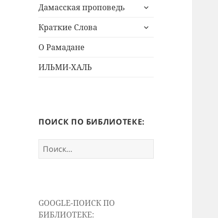
раскрыть
меню
Дамасская проповедь
дочернее
раскрыть
меню
Краткие Слова
дочернее
меню
О Рамадане
ИЛЬМИ-ХАЛЬ
ПОИСК ПО БИБЛИОТЕКЕ:
Найти:
GOOGLE-ПОИСК ПО
БИБЛИОТЕКЕ: