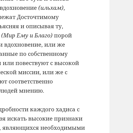
вдохновение
(ильхам)
,
лежат Досточтимому
зъясняя и описывая ту,
д
(Мир Ему и Благо)
порой
и вдохновение, или же
ланные по собственному
 или повествуют с высокой
еской миссии, или же с
ют соответственно
 людей мнению.
дробности каждого хадиса с
зя искать высокие признаки
х, являющихся необходимыми