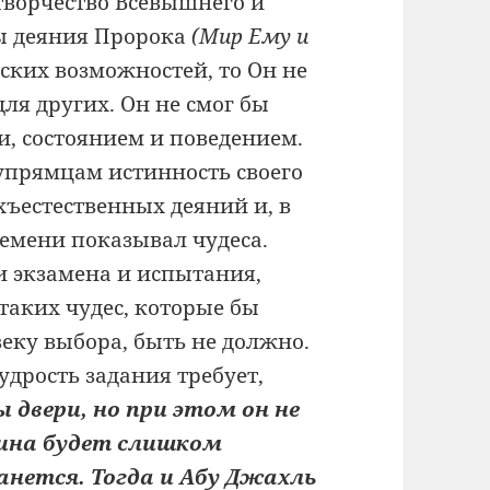
ворчество Всевышнего и
бы деяния Пророка
(Мир Ему и
ких возможностей, то Он не
ля других. Он не смог бы
, состоянием и поведением.
 упрямцам истинность своего
хъестественных деяний и, в
ремени показывал чудеса.
ми экзамена и испытания,
таких чудес, которые бы
еку выбора, быть не должно.
удрость задания требует,
двери, но при этом он не
тина будет слишком
анется. Тогда и Абу Джахль