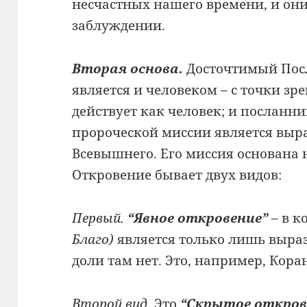
несчастных нашего времени, и они
заблуждении.
Вторая основа.
Досточтимый По
является и человеком – с точки з
действует как человек; и посланни
пророческой миссии является выр
Всевышнего. Его миссия основана 
Откровение бывает двух видов:
Первый.
“Явное откровение”
– в к
Благо)
является только лишь выраз
доли там нет. Это, например, Кора
Второй вид.
Это
“Скрытое откров