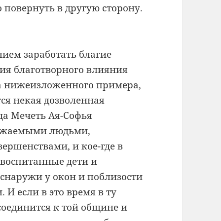
о повернуть в другую сторону.
нием заработать благие
ния благотворного влияния
та нижеизложенного примера,
тся некая дозволенная
да Мечеть Ая-Софья
важаемыми людьми,
ершенствами, и кое-где в
евоспитанные дети и
 снаружи у окон и поблизости
И если в это время в ту
соединится к той общине и