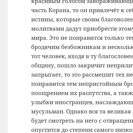
красивым голосом завораживающе
часть Корана, то он привлечёт к с
истины, которые своим благоволе
молитвами дадут приобрести этом
мира. Это не понравится только т
бродячим безбожникам и несколь
тот человек, входя в ту благослов
общину, пошло закричит неприлич
запрыгает, то это рассмешит тех н
понравится тем непристойным бро
поощрением их распутства, а так
улыбки иностранцев, наслаждающи
мусульман. Однако вся та великая
будет смотреть на него с отвращен
опустится до степени самого низко