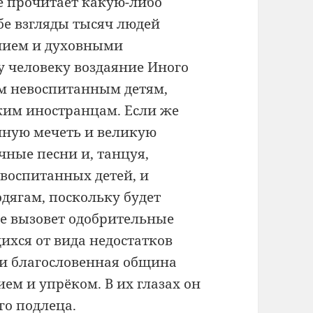
 прочитает какую-либо
ебе взгляды тысяч людей
нием и духовными
у человеку воздаяние Иного
ем невоспитанным детям,
ким иностранцам. Если же
енную мечеть и великую
ные песни и, танцуя,
евоспитанных детей, и
дягам, поскольку будет
же вызовет одобрительные
хся от вида недостатков
 и благословенная община
ием и упрёком. В их глазах он
го подлеца.