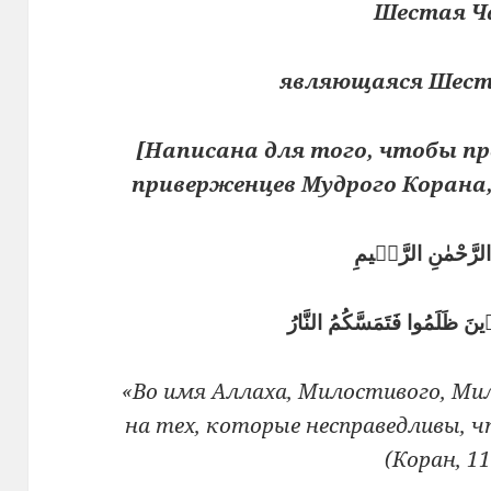
Шестая Ч
являющаяся Шест
[Написана для того, чтобы п
приверженцев Мудрого Корана,
 الرَّحْمٰنِ الرَّحٖيمِ
ذٖينَ ظَلَمُوا فَتَمَسَّكُمُ النَّارُ
«Во имя Аллаха, Милостивого, Мил
на тех, которые несправедливы, ч
(Коран, 11