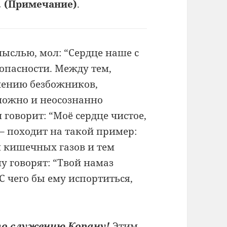
.
(Примечание
)
.
мыслью, мол: “Сердце наше с
зопасности. Между тем,
ечению безбожников,
зможно и неосознанно
 говорит: “Моё сердце чистое,
– походит на такой пример:
л кишечных газов и тем
у говорят: “Твой намаз
“С чего бы ему испортиться,
по служению Корану!
Этим