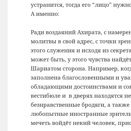
устранится, тогда его “лицо” нужн
А именно:
Ради воздаяний Ахирата, с намере
молитвы в свой адрес, с точки зре
этого служения и исходя из секре
может быть, у этого чувства найдё
Шариатом сторона. Например, ког
заполнена благословенными и у
обладающими достоинствами и сов
вестибюле и в дверях находятся н
безнравственные бродяги, а также
любопытные иностранные зрители. 
мечеть войдёт некий человек, при