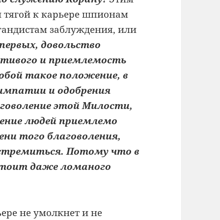
 тягой к карьере шпионам
гандистам заблуждения, или
-первых, довольство
стивого и приемлемость
обой такое положение, в
симпатии и одобрения
аговоление этой Милости,
ление людей приемлемо
ени того благоволения,
 стремиться. Потому что в
 стоит даже ломаного
ьере не умолкнет и не