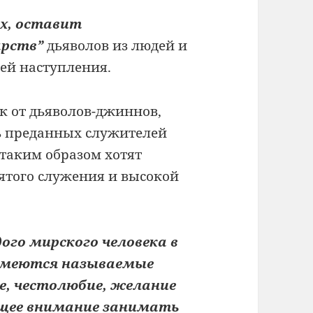
х, оставит
арств”
дьяволов из людей и
ей наступления.
к от дьяволов-джиннов,
ь преданных служителей
таким образом хотят
святого служения и высокой
ого мирского человека в
 имеются называемые
е, честолюбие, желание
бщее внимание занимать