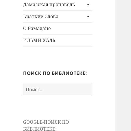
раскрыть
меню
Дамасская проповедь
дочернее
раскрыть
меню
Краткие Слова
дочернее
меню
О Рамадане
ИЛЬМИ-ХАЛЬ
ПОИСК ПО БИБЛИОТЕКЕ:
Найти:
GOOGLE-ПОИСК ПО
БИБЛИОТЕКЕ: