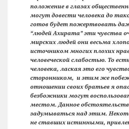
положение в глазах общественн
могут довести человека до тако
готов будет пожертвовать даж
“людей Ахирата” эти чувства оч
мирских людей они весьма хлоп
источником многих плохих нрав
человеческой слабостью. То ест
человека, лаская это его чувст
сторонником, и этим же побежд
отношении своих братьев я опа
безбожники могут воспользов
местом. Данное обстоятельств
задумываться над этим. Некото
не ставших истинными, привле