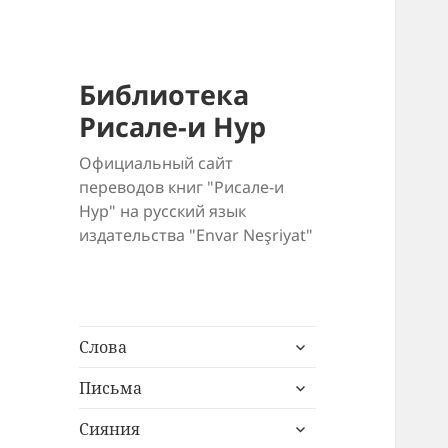
Библиотека
Рисале-и Нур
Официальный сайт
переводов книг "Рисале-и
Нур" на русский язык
издательства "Envar Neşriyat"
раскрыть
Слова
дочернее
раскрыть
меню
Письма
дочернее
раскрыть
меню
Сияния
дочернее