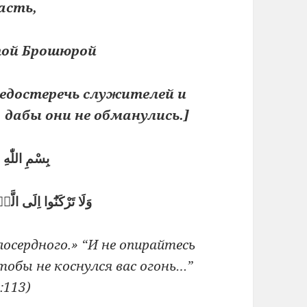
асть,
ой Брошюрой
редостеречь служителей и
 дабы они не обманулись.]
بِسْمِ اللّٰهِ
وَلَا تَرْكَنُٓوا اِلَى الَّ
осердного.» “И не опирайтесь
тобы не коснулся вас огонь…”
:113)