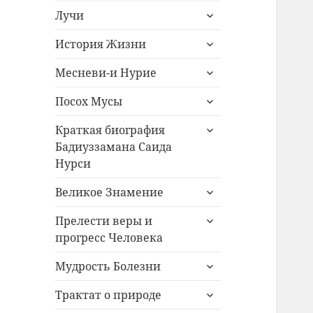
раскрыть
меню
Лучи
дочернее
раскрыть
меню
История Жизни
дочернее
раскрыть
меню
Месневи-и Нурие
дочернее
раскрыть
меню
Посох Мусы
дочернее
раскрыть
меню
Краткая биография
дочернее
Бадиуззамана Саида
меню
Нурси
раскрыть
Великое Знамение
дочернее
раскрыть
меню
Прелести веры и
дочернее
прогресс Человека
меню
раскрыть
Мудрость Болезни
дочернее
раскрыть
меню
Трактат о природе
дочернее