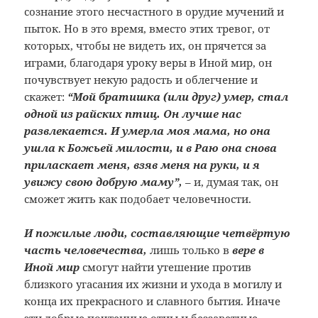
сознание этого несчастного в орудие мучений и
пыток. Но в это время, вместо этих тревог, от
которых, чтобы не видеть их, он прячется за
играми, благодаря уроку веры в Иной мир, он
почувствует некую радость и облегчение и
скажет:
“Мой братишка (или друг) умер, стал
одной из райских птиц. Он лучше нас
развлекается. И умерла моя мама, но она
ушла к Божьей милости, и в Раю она снова
приласкает меня, взяв меня на руки, и я
увижу свою добрую маму”,
– и, думая так, он
сможет жить как подобает человечности.
И пожилые люди, составляющие четвёртую
часть человечества,
лишь только в
вере в
Иной мир
смогут найти утешение против
близкого угасания их жизни и ухода в могилу и
конца их прекрасного и славного бытия. Иначе