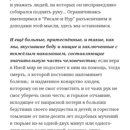
и уважать людей, на которых он несправедливо
собирался поднять руку… Ограничиваясь
имеющимся в “Рисале-и Нур” разъяснением и
доводами этой мысли, здесь мы остановимся.
И ещё больные, притеснённые, и такие, как
мы, вкусившие беду и нищие и заключенные с
тяжёлым наказанием, составляющие
значительную часть человечества;
если вера
в Иной мир не подоспеет к ним на помощь, тогда
смерть, о которой постоянно напоминает
болезнь; и надменное коварство злодея,
которому он не смог отомстить и от чьих рук не
смог уберечь свою честь; и горькое отчаяние,
исходящее от напрасной потери в больших
бедствиях своего имущества и детей; и горестное
томление от пяти-десяти лет подобных мучений
в тюрьме из-за одной-двух минут или одного-