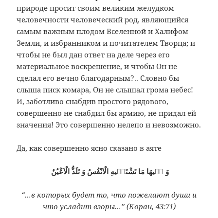
природе просит своим великим желудком
человечности человеческий род, являющийся
самым важным плодом Вселенной и Халифом
Земли, и избранником и почитателем Творца; и
чтобы не был дан ответ на деле через его
материальное воскрешение, и чтобы Он не
сделал его вечно благодарным?.. Словно бы
слыша писк комара, Он не слышал грома небес!
И, заботливо снабдив простого рядового,
совершенно не снабдил бы армию, не придал ей
значения! Это совершенно нелепо и невозможно.
Да, как совершенно ясно сказано в аяте
وَ فٖيهَا مَا تَشْتَهٖيهِ الْاَنْفُسُ وَ تَلَذُّ الْاَعْيُنُ
“…в которых будет то, что пожелают души и
что усладит взоры…” (Коран, 43:71)