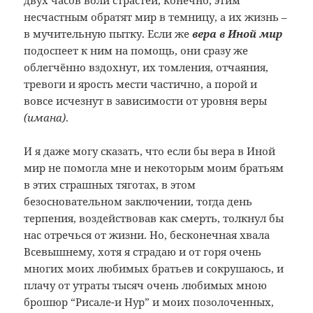
двух часов воли страстей, конечно, этим
несчастным обратят мир в темницу, а их жизнь –
в мучительную пытку. Если же
вера в Иной мир
подоспеет к ним на помощь, они сразу же
облегчённо вздохнут, их томления, отчаяния,
тревоги и ярость мести частично, а порой и
вовсе исчезнут в зависимости от уровня веры
(имана)
.
И я даже могу сказать, что если бы вера в Иной
мир не помогла мне и некоторым моим братьям
в этих страшных тяготах, в этом
безосновательном заключении, тогда день
терпения, воздействовав как смерть, толкнул бы
нас отречься от жизни. Но, бесконечная хвала
Всевышнему, хотя я страдаю и от горя очень
многих моих любимых братьев и сокрушаюсь, и
плачу от утраты тысяч очень любимых мною
брошюр “Рисале-и Нур” и моих позолоченных,