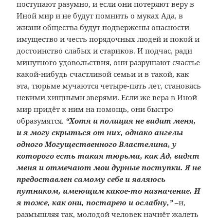
поступают разумно, и если они потеряют веру в
Иной мир и не будут помнить о муках Ада, в
жизни общества будут подвержены опасности
имущество и честь порядочных людей и покой и
достоинство слабых и стариков. И подчас, ради
минутного удовольствия, они разрушают счастье
какой-нибудь счастливой семьи и в такой, как
эта, тюрьме мучаются четыре-пять лет, становясь
некими хищными зверями. Если же вера в Иной
мир придёт к ним на помощь, они быстро
образумятся.
“Хотя и полиция не видит меня,
и я могу скрыться от них, однако ангелы
одного Могущественного Властелина, у
которого есть такая тюрьма, как Ад, видят
меня и отмечают мои дурные поступки. Я не
предоставлен самому себе и являюсь
путником, имеющим какое-то назначение. И
я тоже, как они, постарею и ослабну,”
–и,
размышляя так, молодой человек начнёт жалеть