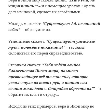
Вера в Иной мир скажет детям:
“Есть Рай, не
капризничай!”
– и с помощью уроков Корана
даст им покой, сделает их серьёзными.
Молодым скажет:
“Существует Ад, не опьяняй
себя!”
– образумит их.
Угнетателю скажет:
“Существуют ужасные
муки, понесёшь наказание!”
– заставит
склониться его перед справедливостью.
Старикам скажет:
“Тебя ждёт вечное
блаженство Иного мира, намного
превосходящее всё то счастье, которое
ускользнуло из твоих рук, и полная сил
вечная молодость. Старайся обрести их!”
– и
обратит их плач в отраду…
Исходя из этих примеров, вера в Иной мир во