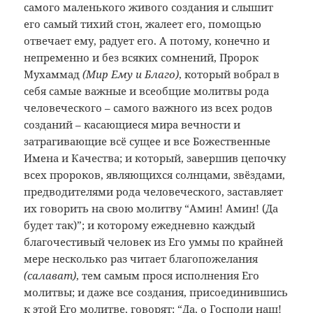
самого маленького живого создания и слышит
его самый тихий стон, жалеет его, помощью
отвечает ему, радует его. А потому, конечно и
непременно и без всяких сомнений, Пророк
Мухаммад
(Мир Ему и Благо)
, который вобрал в
себя самые важные и всеобщие молитвы рода
человеческого – самого важного из всех родов
созданий – касающиеся мира вечности и
затрагивающие всё сущее и все Божественные
Имена и Качества; и который, завершив цепочку
всех пророков, являющихся солнцами, звёздами,
предводителями рода человеческого, заставляет
их говорить на свою молитву “Амин! Амин! (Да
будет так)”; и которому ежедневно каждый
благочестивый человек из Его уммы по крайней
мере несколько раз читает благопожелания
(салават)
, тем самым прося исполнения Его
молитвы; и даже все создания, присоединившись
к этой Его молитве, говорят: “Да, о Господи наш!