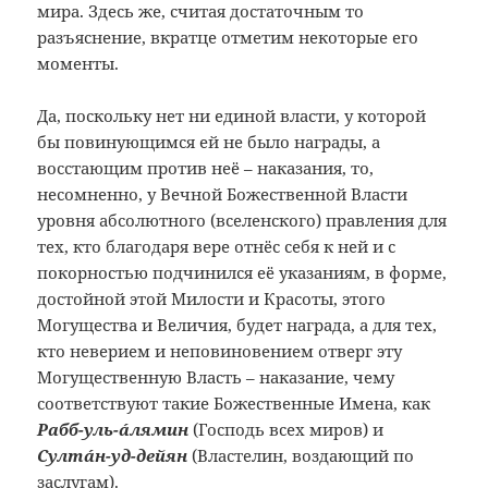
мира. Здесь же, считая достаточным то
разъяснение, вкратце отметим некоторые его
моменты.
Да, поскольку нет ни единой власти, у которой
бы повинующимся ей не было награды, а
восстающим против неё – наказания, то,
несомненно, у Вечной Божественной Власти
уровня абсолютного (вселенского) правления для
тех, кто благодаря вере отнёс себя к ней и с
покорностью подчинился её указаниям, в форме,
достойной этой Милости и Красоты, этого
Могущества и Величия, будет награда, а для тех,
кто неверием и неповиновением отверг эту
Могущественную Власть – наказание, чему
соответствуют такие Божественные Имена, как
Рабб-уль-áлямин
(Господь всех миров) и
Султáн-уд-дейян
(Властелин, воздающий по
заслугам).