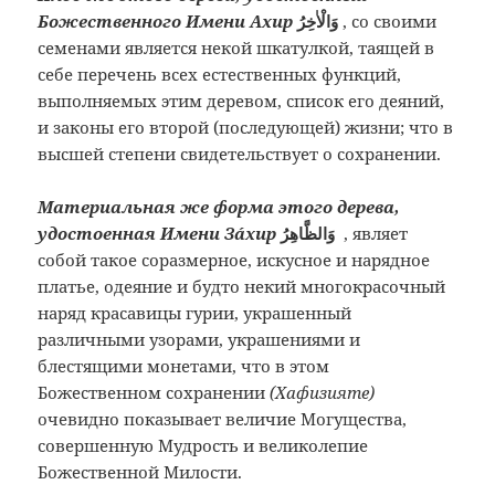
Божественного Имени Ахир
وَالْاٰخِرُ
,
со своими
семенами является некой шкатулкой, таящей в
себе перечень всех естественных функций,
выполняемых этим деревом, список его деяний,
и законы его второй (последующей) жизни; что в
высшей степени свидетельствует о сохранении.
Материальная же форма этого дерева,
удостоенная Имени Зáхир
وَالظَّاهِرُ
,
являет
собой такое соразмерное, искусное и нарядное
платье, одеяние и будто некий многокрасочный
наряд красавицы гурии, украшенный
различными узорами, украшениями и
блестящими монетами, что в этом
Божественном сохранении
(Хафизияте)
очевидно показывает величие Могущества,
совершенную Мудрость и великолепие
Божественной Милости.