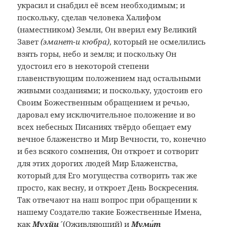
украсил и снабдил её всем необходимым; и
поскольку, сделав человека Халифом
(наместником) Земли, Он вверил ему Великий
Завет
(эманет-и кюбра)
, который не осмелились
взять горы, небо и земля; и поскольку Он
удостоил его в некоторой степени
главенствующим положением над остальными
живыми созданиями; и поскольку, удостоив его
Своим Божественным обращением и речью,
даровал ему исключительное положение и во
всех небесных Писаниях твёрдо обещает ему
вечное блаженство и Мир Вечности, то, конечно
и без всякого сомнения, Он откроет и сотворит
для этих дорогих людей Мир Блаженства,
который для Его могущества сотворить так же
просто, как весну, и откроет День Воскресения.
Так отвечают на наш вопрос при обращении к
нашему Создателю такие Божественные Имена,
как
Мухйи´
(Оживляющий) и
Муми́т