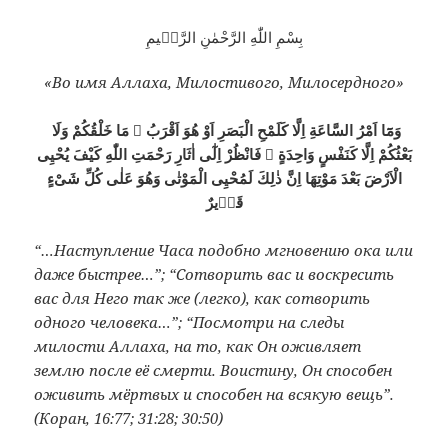
بِسْمِ اللّٰهِ الرَّحْمٰنِ الرَّحٖيمِ
«Во имя Аллаха, Милостивого, Милосердного»
وَمَٓا اَمْرُ السَّاعَةِ اِلَّا كَلَمْحِ الْبَصَرِ اَوْ هُوَ اَقْرَبُ ۞ مَا خَلْقُكُمْ وَلَا
بَعْثُكُمْ اِلَّا كَنَفْسٍ وَاحِدَةٍ ۞ فَانْظُرْ اِلٰٓى اٰثَارِ رَحْمَتِ اللّٰهِ كَيْفَ يُحْيِى
الْاَرْضَ بَعْدَ مَوْتِهَا اِنَّ ذٰلِكَ لَمُحْيِى الْمَوْتٰى وَهُوَ عَلٰى كُلِّ شَىْءٍ
قَدٖيرٌ
“…Наступление Часа подобно мгновению ока или
даже быстрее…”; “Сотворить вас и воскресить
вас для Него так же (легко), как сотворить
одного человека…”; “Посмотри на следы
милости Аллаха, на то, как Он оживляет
землю после её смерти. Воистину, Он способен
оживить мёртвых и способен на всякую вещь”.
(Коран, 16:77; 31:28; 30:50)