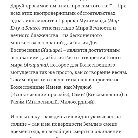
Даруй просимое им, и мы просим того же!”… При
всех этих неопровержимых обстоятельствах
одна лишь молитва Пророка Мухаммада
(Мир
Ему и Благо)
относительно Мира Вечности и
вечного блаженства – из бесконечного
множества оснований для бытия Дня
Воскресения
(Хашира)
– является достаточным
основанием для бытия Рая и сотворения Иного
мира
(Ахирата)
, которое для Божественного
могущества так же просто, как сотворение весны.
Таким образом отвечают на наш вопрос такие
Божественные Имена, как Муджи́б
(Исполняющий просьбы), Сами’ (Всеслышащий) и
Рахи́м (Милостивый, Милосердный).
И поскольку – как день очевидно указывает на
солнце – так и на поверхности Земли в смене
времён года, во всеобщей смерти и оживлении