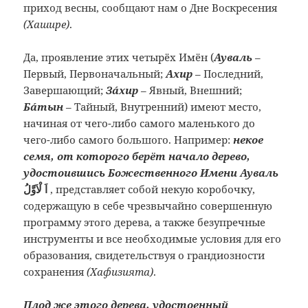
приход весны, сообщают нам о Дне Воскресения
(Хашире)
.
Да, проявление этих четырёх Имён (
Ауваль
–
Первый, Первоначальный;
Ахир
– Последний,
Завершающий;
Зáхир
– Явный, Внешний;
Бáтын
– Тайный, Внутренний) имеют место,
начиная от чего-либо самого маленького до
чего-либо самого большого. Например:
некое
семя, от которого берёт начало дерево,
удостоившись Божественного Имени Ауваль
اَ لْاَوَّلُ
,
представляет собой некую коробочку,
содержащую в себе чрезвычайно совершенную
программу этого дерева, а также безупречные
инструменты и все необходимые условия для его
образования, свидетельствуя о грандиозности
сохранения
(Хафизията)
.
Плод же этого дерева, удостоенный