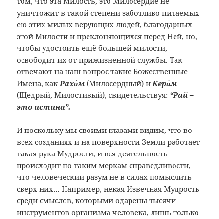
том, что эта Милость, это Милосердие не
уничтожит в такой степени заботливо питаемых
ею этих милых верующих людей, благодарных
этой Милости и преклоняющихся перед Ней, но,
чтобы удостоить ещё большей милости,
освободит их от прижизненной службы. Так
отвечают на наш вопрос такие Божественные
Имена, как
Рахи́м
(Милосердный) и
Кери́м
(Щедрый, Милостивый), свидетельствуя:
“Рай –
это истина”.
И поскольку мы своими глазами видим, что во
всех созданиях и на поверхности Земли работает
такая рука Мудрости, и вся деятельность
происходит по таким меркам справедливости,
что человеческий разум не в силах помыслить
сверх них… Например, некая Извечная Мудрость
среди смыслов, которыми одарены тысячи
инструментов организма человека, лишь только