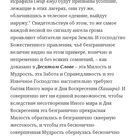
Исрафила
(мир ему)
будут призваны усопшие,
лежащие в этих лагерях, они тут же,
облачившись в телесное одеяние, выйдут
наружу.” Свидетельствуя об этом, то же самое
каждой весной по сигналу ангела грома
проявляют обитатели лагеря Земли. И господство
Божественного правления, чьё безграничное
величие видно на этом примере, конечно и
непременно и без всяких сомнений, – как
доказано в
Десятом Слове
– эта Милость и
Мудрость, эта Забота и Справедливость и это
Извечное Господство настоятельно требуют
бытия Иного мира и Дня Воскресения
(Хашира)
. И
совершенно нет ни единой возможности, чтобы
вследствие несотворения Иного мира и Дня
Воскресения эта безгранично прекрасная
Милость обратилась в безгранично скверную
жестокость, и чтобы эта бесконечно
совершенная Мудрость обернулась бесконечно