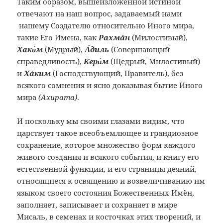
Таким образом, вышеизложенной истиной
отвечают на наш вопрос, задаваемый нами
нашему Создателю относительно Иного мира,
такие Его Имена, как
Рахмáн
(Милостивый),
Хаки́м
(Мудрый),
Áдиль
(Совершающий
справедливость),
Кери́м
(Щедрый, Милостивый)
и
Хáким
(Господствующий, Правитель), без
всякого сомнения и ясно доказывая бытие Иного
мира
(Ахирата)
.
И поскольку мы своими глазами видим, что
царствует такое всеобъемлющее и грандиозное
сохранение, которое множество форм каждого
живого создания и всякого события, и книгу его
естественной функции, и его страницы деяний,
относящиеся к освящению и возвеличиванию им
языком своего состояния Божественных Имён,
заполняет, записывает и сохраняет в мире
Мисаль, в семенах и косточках этих творений, и