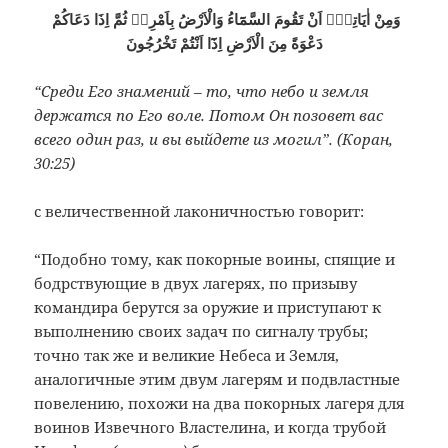
وَمِنْ اٰيَاتِهٖٓ اَنْ تَقُومَ السَّمَٓاءُ وَالْاَرْضُ بِاَمْرِهٖ ثُمَّ اِذَا دَعَاكُمْ
دَعْوَةً مِنَ الْاَرْضِ اِذَٓا اَنْتُمْ تَخْرُجُونَ
“Среди Его знамений – то, что небо и земля
держатся по Его воле. Потом Он позовет вас
всего один раз, и вы выйдете из могил”. (Коран,
30:25)
с величественной лаконичностью говорит:
“Подобно тому, как покорные воины, спящие и
бодрствующие в двух лагерях, по призыву
командира берутся за оружие и приступают к
выполнению своих задач по сигналу трубы;
точно так же и великие Небеса и Земля,
аналогичные этим двум лагерям и подвластные
повелению, похожи на два покорных лагеря для
воинов Извечного Властелина, и когда трубой