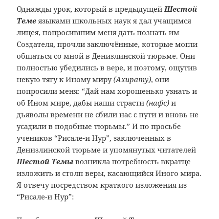
Однажды урок, который в предыдущей
Шестой
Теме
языками школьных наук я дал учащимся
лицея, попросившим меня дать познать им
Создателя, прочли заключённые, которые могли
общаться со мной в Денизлинской тюрьме. Они
полностью убедились в вере, и поэтому, ощутив
некую тягу к Иному миру
(Ахирату)
, они
попросили меня: “Дай нам хорошенько узнать и
об Ином мире, дабы наши страсти
(нафс)
и
дьяволы времени не сбили нас с пути и вновь не
усадили в подобные тюрьмы.” И по просьбе
учеников “Рисале-и Нур”, заключенных в
Денизлинской тюрьме и упомянутых читателей
Шестой Темы
возникла потребность вкратце
изложить и столп веры, касающийся Иного мира.
Я отвечу посредством краткого изложения из
“Рисале-и Нур”: