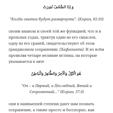
وَ اِذَا الصُّحُفُ نُشِرَتْ
“Когда свитки будут развернуты”. (Коран, 81:10)
своим языком и своей той же функцией, что и в
прошлых годах, трактуя один из его смыслов,
одну из его граней, свидетельствуют об этом
грандиозном сохранении
(Хафизияте)
. И во всём
проявляя четыре великие истины, на которые
указывается в аяте
هُوَ الْاَوَّلُ وَالْاٰخِرُ وَالظَّاهِرُ وَالْبَاطِنُ
“Он – и Первый, и Последний, Явный и
Сокровенный…” (Коран, 57:3)
они в наивысшей степени дают нам познать
сохранение, а также просто и бесспорно, как