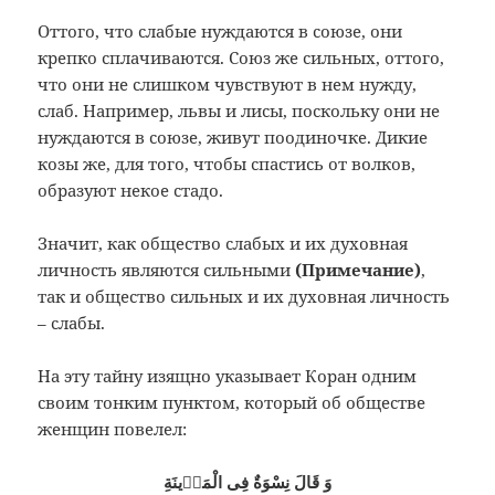
Оттого, что слабые нуждаются в союзе, они
крепко сплачиваются. Союз же сильных, оттого,
что они не слишком чувствуют в нем нужду,
слаб. Например, львы и лисы, поскольку они не
нуждаются в союзе, живут поодиночке. Дикие
козы же, для того, чтобы спастись от волков,
образуют некое стадо.
Значит, как общество слабых и их духовная
личность являются сильными
(
Примечание
)
,
так и общество сильных и их духовная личность
– слабы.
На эту тайну изящно указывает Коран одним
своим тонким пунктом, который об обществе
женщин повелел:
وَ قَالَ نِسْوَةٌ فِى الْمَدٖينَةِ