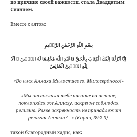
по причине своей важности, стала Двадцатым
Сиянием.
Вместе с аятом:
بِسْمِ اللّٰهِ الرَّحْمٰنِ الرَّحٖيمِ
اِنَّٓا اَنْزَلْنَٓا اِلَيْكَ الْكِتَابَ بِالْحَقِّ فَاعْبُدِ اللّٰهَ مُخْلِصًا لَهُ الدّٖينَ ۞ اَلَا
لِلّٰهِ الدّٖينُ الْخَالِصُ
«Во имя Аллаха Милостивого, Милосердного!»
«Мы ниспослали тебе писание во истине;
поклоняйся же Аллаху, искренне соблюдая
религию. Разве искренность не принадлежит
религии Аллаха?…» (Коран, 39:2-3).
такой благородный хадис, как: