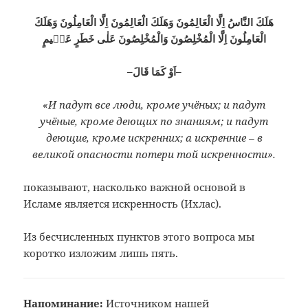
هَلَكَ النَّاسُ اِلَّا الْعَالِمُونَ وَهَلَكَ الْعَالِمُونَ اِلَّا الْعَامِلُونَ وَهَلَكَ
الْعَامِلُونَ اِلَّا الْمُخْلِصُونَ وَالْمُخْلِصُونَ عَلٰى خَطَرٍ عَظٖيمٍ
–اَوْ كَمَا قَالَ–
«И падут все люди, кроме учёных; и падут
учёные, кроме деющих по знаниям; и падут
деющие, кроме искренних; а искренние – в
великой опасности потери той искренности».
показывают, насколько важной основой в
Исламе является искренность (Ихлас).
Из бесчисленных пунктов этого вопроса мы
коротко изложим лишь пять.
Напоминание:
Источником нашей