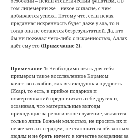
безбожии – некий атеистический фанатизм, а в
том лицемерии же – некое согласие, с чем
добиваются успеха. Потому что, если некая
преданная искренность будет даже у зла, то и
тогда она не останется безрезультатной. Да, кто
бы ни пожелал чего-либо с искренностью, Аллах
даёт ему это
(
Примечание 2
).
Примечание 1:
Необходимо взять
для себя
примером такое восславленное
Кораном
качество сахабов, как великодушная
щедрость
(Исар), то есть, в приёме подарков
и
пожертвований предпочитать себе
других и,
осознавая, что материальные
выгоды
приходящие за религиозное
служение, являются
только лишь Божьей
милостью, не просить их и
не желать их
сердцем, не становиться обязанным
людям
и не брать ничего в качестве воздаяния
за