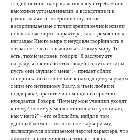
Людей истины направляют к злоупотреблению
высокими устремлениями, а вследствие и к
разногласиям и соперничеству, такие
воспринимаемые с точки зрения вечной жизни
похвальные черты характера, как стремление к
наградам Иного мира и неудовлетворённость в
обязанностях, относящихся к Иному миру. То
есть, такой человек, говоря: “Я заслужу эту
награду, я наставлю этих людей на путь истины,
пусть они слушают меня”, – примет облик
соперника по отношению к находящемуся рядом
с ним его истинному брату, в чьей любви и
поддержке, братстве и помощи он серьёзно
нуждается. Говоря: “Почему мои ученики уходят
к нему? Почему у меня нет стольких учеников,
как у него?” – его себялюбие, найдя в том
удобный момент, склонится к карьеризму,
являющемуся порицаемой чертой характера, что
лишит его искренности и откроет двери