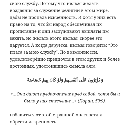
свою службу. Потому что нельзя желать
воздаяния за служение религии в этом
мире,
дабы не пропала искренность. И
хотя у них есть
право на то, чтобы народ
обеспечивал их
пропитание и они
заслуживают выплаты им
закята, но желать
этого нельзя, скорее это
даруется. А
когда даруется, нельзя говорить: “Это
плата за мою службу”. По возможности,
удовлетворённо предпочтя в этом других
и более
достойных, удостоившись смысла
аята:
وَ يُؤْثِرُونَ عَلٰى اَنْفُسِهِمْ وَلَوْ كَانَ بِهِمْ خَصَاصَةٌ
«…Они дают предпочтение пред собой, хотя бы и
было у них стеснение…» (Коран, 59:9).
избавиться
от этой страшной опасности и
обрести
искренность.