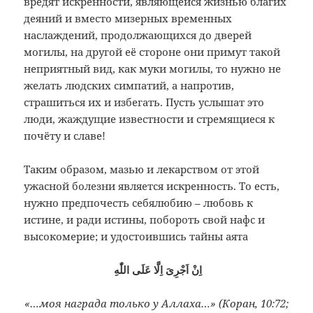
вредят искренности, являющейся
жизнью благих
деяний и вместо мизерных
временных
наслаждений, продолжающихся
до дверей
могилы, на другой её стороне
они примут такой
неприятный вид, как
муки могилы, то нужно не
желать людских
симпатий, а напротив,
страшиться их и
избегать. Пусть услышат это
люди,
жаждущие известности и стремящиеся к
почёту и славе!
Таким образом, мазью и лекарством от этой
ужасной болезни является искренность. То есть,
нужно предпочесть себялюбию – любовь к
истине, и ради истины, побороть свой нафс и
высокомерие; и удостоившись тайны аята
اِنْ اَجْرِىَ اِلَّا عَلَى اللّٰهِ
«…моя награда только у Аллаха…» (Коран, 10:72;