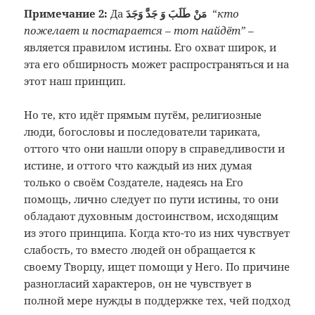
Примечание 2:
Да
مَنْ طَلَبَ وَ جَدَّ وَجَدَ
“
кто
пожелает и постарается – тот найдёт”
–
является правилом истины. Его охват
широк, и
эта его обширность может
распространяться и на
этот наш принцип.
Но те, кто идёт прямым путём, религиозные
люди, богословы и последователи тариката,
оттого что они нашли опору в справедливости и
истине, и оттого что каждый из них думая
только о своём Создателе, надеясь на Его
помощь, лично следует по пути истины, то они
обладают духовным достоинством, исходящим
из этого принципа. Когда кто-то из них чувствует
слабость, то вместо людей он обращается к
своему Творцу, ищет помощи у Него. По причине
разногласий характеров, он не чувствует в
полной мере нужды в поддержке тех, чей подход