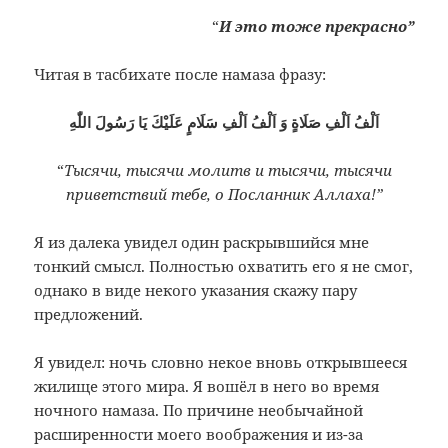
“
И это тоже прекрасно”
Читая в тасбихате после намаза фразу:
اَلْفُ اَلْفِ صَلَاةٍ وَ اَلْفُ اَلْفِ سَلَامٍ عَلَيْكَ يَا رَسُولَ اللّٰهِ
“
Тысячи, тысячи молитв и тысячи, тысячи
приветствий тебе, о Посланник Аллаха!”
Я из далека увидел один раскрывшийся мне
тонкий смысл. Полностью охватить его я не смог,
однако в виде некого указания скажу пару
предложений.
Я увидел: ночь словно некое вновь открывшееся
жилище этого мира. Я вошёл в него во время
ночного намаза. По причине необычайной
расширенности моего воображения и из-за