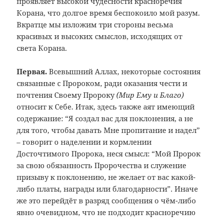
проявляет высокой чудесности красноречия
Корана, что долгое время беспокоило мой разум.
Вкратце мы изложим три стороны весьма
красивых и высоких смыслов, исходящих от
света Корана.
Первая.
Всевышний Аллах, некоторые состояния
связанные с Пророком, ради оказания чести и
почтения Своему Пророку
(Мир Ему и Благо)
относит к Себе. Итак, здесь также аят имеющий
содержание: “Я создал вас для поклонения, а не
для того, чтобы давать Мне пропитание и надел”
– говорит о наделении и кормлении
Досточтимого Пророка, неся смысл: “Мой Пророк
за свою обязанность Пророчества и служение
призыву к поклонению, не желает от вас какой-
либо платы, награды или благодарности”. Иначе
же это перейдёт в разряд сообщения о чём-либо
явно очевидном, что не подходит красноречию