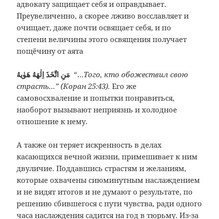
адвокату защищает себя и оправдывает.
Преувеличенно, а скорее лживо восславляет и
очищает, даже почти освящает себя, и по
степени величины этого освящения получает
пощёчину от аята
مَنِ اتَّخَذَ اِلٰهَهُ هَوٰيهُ
“…
Того, кто обожествил свою
страсть…” (Коран 25:43).
Его же
самовосхваление и попытки понравиться,
наоборот вызывают неприязнь и холодное
отношение к нему.
А также он теряет искренность в делах
касающихся вечной жизни, примешивает к ним
двуличие. Поддавшись страстям и желаниям,
которые охвачены сиюминутным наслаждением
и не видят итогов и не думают о результате, по
решению сбившегося с пути чувства, ради одного
часа наслаждения садится на год в тюрьму. Из-за