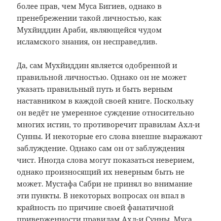
более прав, чем Муса Бигиев, однако в
пренебрежении такой личностью, как
Мухйиддин Араби, являющейся чудом
исламского знания, он несправедлив.
Да, сам Мухйиддин является одобренной и
правильной личностью. Однако он не может
указать правильный путь и быть верным
наставником в каждой своей книге. Поскольку
он ведёт не умеренное суждение относительно
многих истин, то противоречит правилам Ахл-и
Сунны. И некоторые его слова внешне выражают
заблуждение. Однако сам он от заблуждения
чист. Иногда слова могут показаться неверием,
однако произносящий их неверным быть не
может. Мустафа Сабри не принял во внимание
эти пункты. В некоторых вопросах он впал в
крайность по причине своей фанатичной
приверженности правилам Ахл-и Сунны. Муса