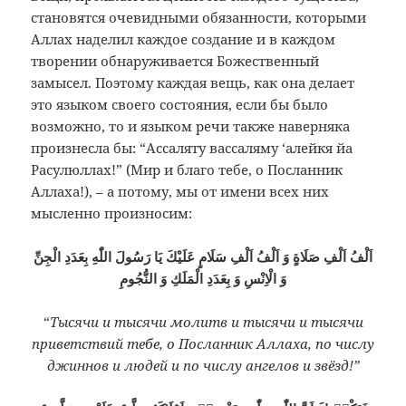
становятся очевидными обязанности, которыми
Аллах наделил каждое создание и в каждом
творении обнаруживается Божественный
замысел. Поэтому каждая вещь, как она делает
это языком своего состояния, если бы было
возможно, то и языком речи также наверняка
произнесла бы: “Ассаляту вассаляму ‘алейкя йа
Расулюллах!” (Мир и благо тебе, о Посланник
Аллаха!), – а потому, мы от имени всех них
мысленно произносим:
اَلْفُ اَلْفِ صَلَاةٍ وَ اَلْفُ اَلْفِ سَلَامٍ عَلَيْكَ يَا رَسُولَ اللّٰهِ بِعَدَدِ الْجِنِّ
“
Тысячи и тысячи молитв и тысячи и тысячи
приветствий тебе, о Посланник Аллаха, по числу
джиннов и людей и по числу ангелов и звёзд!”