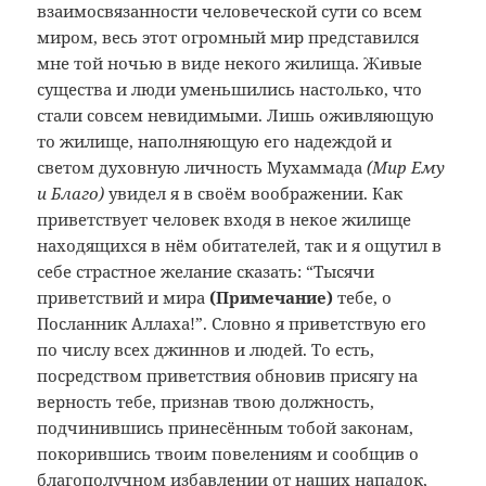
взаимосвязанности человеческой сути со всем
миром, весь этот огромный мир представился
мне той ночью в виде некого жилища. Живые
существа и люди уменьшились настолько, что
стали совсем невидимыми. Лишь оживляющую
то жилище, наполняющую его надеждой и
светом духовную личность Мухаммада
(Мир Ему
и Благо)
увидел я в своём воображении. Как
приветствует человек входя в некое жилище
находящихся в нём обитателей, так и я ощутил в
себе страстное желание сказать: “Тысячи
приветствий и мира
(
Примечание)
тебе, о
Посланник Аллаха!”. Словно я приветствую его
по числу всех джиннов и людей. То есть,
посредством приветствия обновив присягу на
верность тебе, признав твою должность,
подчинившись принесённым тобой законам,
покорившись твоим повелениям и сообщив о
благополучном избавлении от наших нападок,