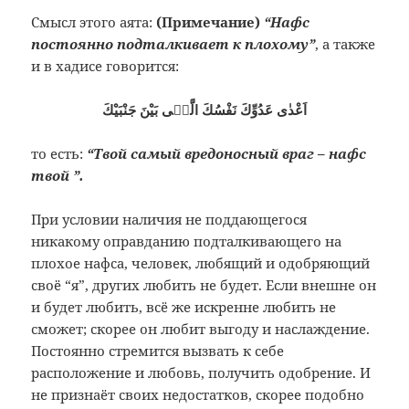
Смысл этого аята:
(
Примечание)
“Нафс
постоянно подталкивает к плохому”
, а также
и в хадисе говорится:
اَعْدٰى عَدُوِّكَ نَفْسُكَ الَّتٖى بَيْنَ جَنْبَيْكَ
то есть:
“Твой самый вредоносный враг – нафс
твой ”.
При условии наличия не поддающегося
никакому оправданию подталкивающего на
плохое нафса, человек, любящий и одобряющий
своё “я”, других любить не будет. Если внешне он
и будет любить, всё же искренне любить не
сможет; скорее он любит выгоду и наслаждение.
Постоянно стремится вызвать к себе
расположение и любовь, получить одобрение. И
не признаёт своих недостатков, скорее подобно