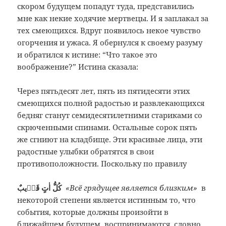
скором будущем попадут туда, представились
мне как некие ходячие мертвецы. И я заплакал за
тех смеющихся. Вдруг появилось некое чувство
огорчения и ужаса. Я обернулся к своему разуму
и обратился к истине: “Что такое это
воображение?” Истина сказала:
Через пятьдесят лет, пять из пятидесяти этих
смеющихся полной радостью и развлекающихся
бедняг станут семидесятилетними стариками со
скрюченными спинами. Остальные сорок пять
же сгниют на кладбище. Эти красивые лица, эти
радостные улыбки обратятся в свои
противоположности. Поскольку по правилу
كُلُّ اٰتٍ قَرٖيبٌ
«Всё грядущее является близким»
в
некоторой степени является истинным то, что
события, которые должны произойти в
ближайшем будущем, воспринимаются, словно