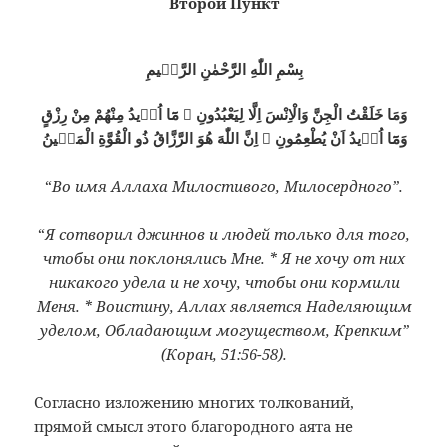
Второй Пункт
بِسْمِ اللّٰهِ الرَّحْمٰنِ الرَّحٖيمِ
وَمَا خَلَقْتُ الْجِنَّ وَالْاِنْسَ اِلَّا لِيَعْبُدُونِ ۞ مَٓا اُرٖيدُ مِنْهُمْ مِنْ رِزْقٍ
وَمَٓا اُرٖيدُ اَنْ يُطْعِمُونِ ۞ اِنَّ اللّٰهَ هُوَ الرَّزَّاقُ ذُو الْقُوَّةِ الْمَتٖينُ
“
Во имя Аллаха Милостивого, Милосердного”.
“
Я сотворил джиннов и людей только для того,
чтобы они поклонялись Мне. * Я не хочу от них
никакого удела и не хочу, чтобы они кормили
Меня. * Воистину, Аллах является Наделяющим
уделом, Обладающим могуществом, Крепким”
(Коран, 51:56-58).
Согласно изложению многих толкований,
прямой смысл этого благородного аята не