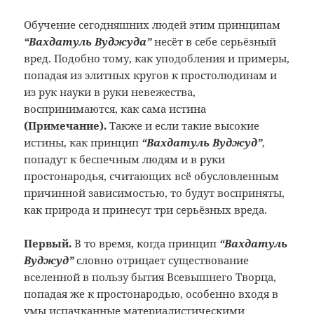
Обучение сегодняшних людей этим принципам
“Вахдатуль Вуджуда”
несёт в себе серьёзный
вред. Подобно тому, как уподобления и примеры,
попадая из элитных кругов к простолюдинам и
из рук науки в руки невежества,
воспринимаются, как сама истина
(
Примечание)
.
Также и если такие высокие
истины, как принцип
“Вахдатуль Вуджуд”
,
попадут к беспечным людям и в руки
простонародья, считающих всё обусловленным
причинной зависимостью, то будут восприняты,
как природа и принесут три серьёзных вреда.
Первый.
В то время, когда принцип
“Вахдатуль
Вуджуд”
словно отрицает существование
вселенной в пользу бытия Всевышнего Творца,
попадая же к простонародью, особенно входя в
умы испачканные материалистическими