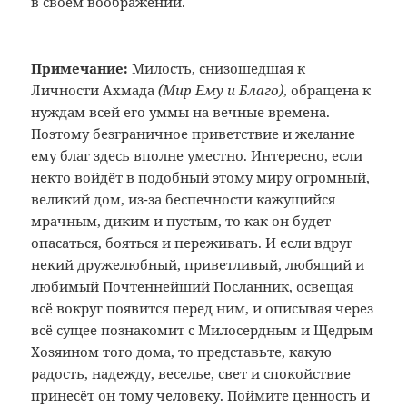
в своём воображении.
Примечание:
Милость, снизошедшая
к
Личности Ахмада
(Мир
Ему и Благо)
, обращена к
нуждам
всей его уммы на вечные времена.
Поэтому
безграничное приветствие и желание
ему благ здесь вполне уместно. Интересно,
если
некто войдёт в подобный этому миру
огромный,
великий дом, из-за беспечности
кажущийся
мрачным, диким и пустым, то
как он будет
опасаться, бояться и
переживать. И если вдруг
некий дружелюбный,
приветливый, любящий и
любимый
Почтеннейший Посланник, освещая
всё
вокруг появится перед ним, и описывая
через
всё сущее познакомит с Милосердным
и Щедрым
Хозяином того дома, то
представьте, какую
радость, надежду,
веселье, свет и спокойствие
принесёт
он тому человеку. Поймите ценность и