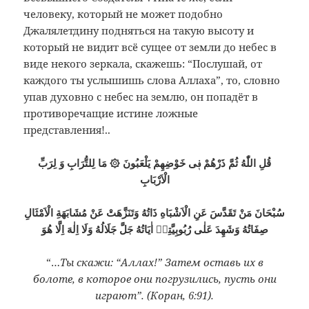
человеку, который не может подобно
Джалялетдину подняться на такую высоту и
который не видит всё сущее от земли до небес в
виде некого зеркала, скажешь: “Послушай, от
каждого ты услышишь слова Аллаха”, то, словно
упав духовно с небес на землю, он попадёт в
противоречащие истине ложные
представления!..
قُلِ اللّٰهُ ثُمَّ ذَرْهُمْ فٖى خَوْضِهِمْ يَلْعَبُونَ ۞ مَا لِلتُّرَابِ وَ لِرَبِّ
الْاَرْبَابِ
سُبْحَانَ مَنْ تَقَدَّسَ عَنِ الْاَشْبَاهِ ذَاتُهُ وَتَنَزَّهَتْ عَنْ مُشَابَهَةِ الْاَمْثَالِ
صِفَاتُهُ وَشَهِدَ عَلٰى رُبُوبِيَّتِهٖ اٰيَاتُهُ جَلَّ جَلَالُهُ وَلَا اِلٰهَ اِلَّا هُوَ
“…
Ты скажи: “Аллах!” Затем оставь их в
болоте, в которое они погрузились, пусть они
играют”. (Коран, 6:91).