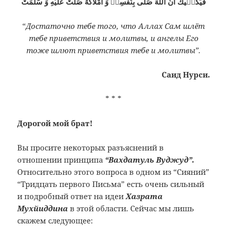
فَيَكْفٖيكَ اَنَّ اللّٰهَ صَلّٰى بِنَفْسِهٖ وَ اَمْلَاكَهُ صَلَّتْ عَلَيْهِ وَ سَلَّمَتْ
“
Достаточно тебе того, что Аллах Сам шлёт
тебе приветствия и молитвы, и ангелы Его
тоже шлют приветствия тебе и молитвы”.
Саид Нурси.
* * *
Дорогой мой брат!
Вы просите некоторых разъяснений в
отношении принципа
“Вахдатуль Вуджуд”.
Относительно этого вопроса в одном из “Сияний”
“Тридцать первого Письма” есть очень сильный
и подробный ответ на идеи
Хазрата
Мухйиддина
в этой области. Сейчас мы лишь
скажем следующее: