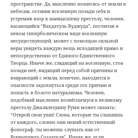
пространстве. Да, мысленно вознесясь от земли к
небесам, оставив вселенную позади себя и
устремив взор к наивысшему престолу, человек,
касающийся “Вахдатуль Вуджуда”, посчитав в
неком гиперболическом виде вселенную
несуществующей, может с помощью сильной
веры увидеть каждую вещь исходящей прямо и
непосредственно от Единого-Единственного
Творца. Иначе же, глядящий на вселенную, стоя
позади неё, видящий перед собой причины и
взирающий с земли, конечно, находится в
опасности задохнуться среди тех причин и
попасть в болото натурализма. Человек,
подобный мысленно вознёсшемуся к великому
престолу Джалялетдину Руми может сказать:
“Открой свои уши! Слова, которые ты слышишь
от каждого, словно они некий естественный
фонограф, ты можешь слушать как от
Всевышнего Создателя”. Иначе же, если