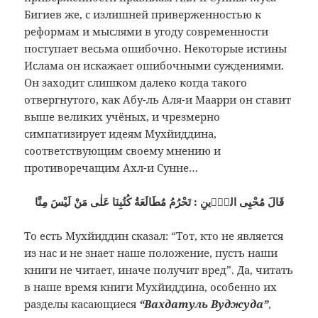
Бигиев же, с излишней приверженностью к
реформам и мыслями в угоду современности
поступает весьма ошибочно. Некоторые истины
Ислама он искажает ошибочными суждениями.
Он заходит слишком далеко когда такого
отвергнутого, как Абу-ль Аля-и Маарри он ставит
выше великих учёных, и чрезмерно
симпатизирует идеям Мухйиддина,
соответствующим своему мнению и
противоречащим Ахл-и Сунне…
قَالَ مُحْيِى الدّٖينِ : تَحْرُمُ مُطَالَعَةُ كُتُبِنَا عَلٰى مَنْ لَيْسَ مِنَّا
То есть Мухйиддин сказал: “Тот, кто не является
из нас и не знает наше положение, пусть наши
книги не читает, иначе получит вред”. Да, читать
в наше время книги Мухйиддина, особенно их
разделы касающиеся
“Вахдатуль Вуджуда”
,