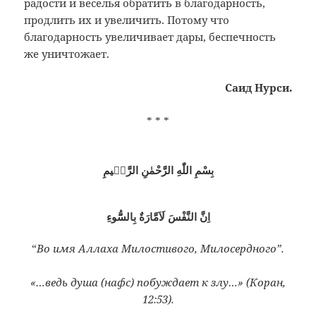
радости и веселья обратить в благодарность,
продлить их и увеличить. Потому что
благодарность увеличивает дары, беспечность
же уничтожает.
Саид Нурси.
* * *
بِسْمِ اللّٰهِ الرَّحْمٰنِ الرَّحٖيمِ
اِنَّ النَّفْسَ لَاَمَّارَةٌ بِالسُّٓوءِ
“
Во имя Аллаха Милостивого, Милосердного”.
«…ведь душа (нафс) побуждает к злу…» (Коран,
12:53).