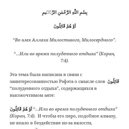
بِسْمِ اللّٰهِ الرَّحْمٰنِ الرَّحٖيمِ
اَوْ هُمْ قَٓائِلُونَ
“
Во имя Аллаха Милостивого, Милосердного”.
“…
Или во время полуденного отдыха” (Коран,
7:4).
Эта тема была написана в связи с
заинтересованностью Рэфэта о смысле слов
قَٓائِلُونَ
“полуденного отдыха”, содержащихся в
высокочтимом аяте:
اَوْ هُمْ قَٓائِلُونَ
“…
Или во время полуденного отдыха”
(Коран, 7:4).
И чтобы его перо, подобное алмазу,
не впало в бездействие из-за вялости,