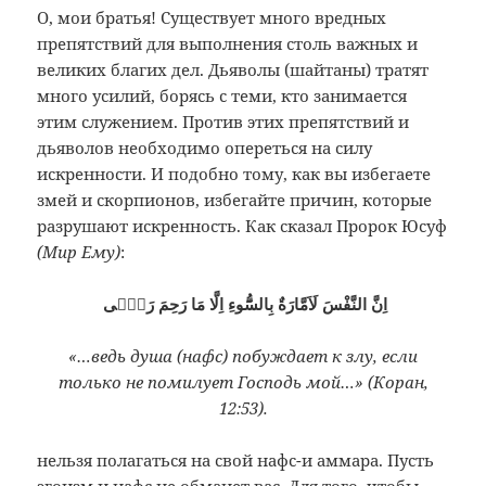
О, мои братья! Существует много вредных
препятствий для выполнения столь важных и
великих благих дел. Дьяволы (шайтаны) тратят
много усилий, борясь с теми, кто занимается
этим служением. Против этих препятствий и
дьяволов необходимо опереться на силу
искренности. И подобно тому, как вы избегаете
змей и скорпионов, избегайте причин, которые
разрушают искренность. Как сказал Пророк Юсуф
(Мир Ему)
:
اِنَّ النَّفْسَ لَاَمَّارَةٌ بِالسُّٓوءِ اِلَّا مَا رَحِمَ رَبّٖى
«…ведь душа (нафс) побуждает к злу, если
только не помилует Господь мой…» (Коран,
12:53).
нельзя полагаться на свой нафс-и аммара. Пусть