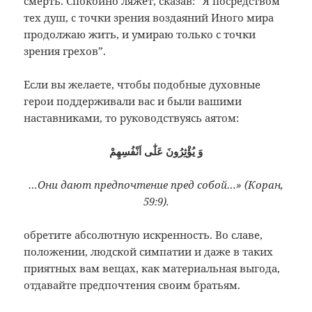
смерть. Спокойно
ляжет, сказав: “Я посредством
тех душ,
с точки зрения воздаяний Иного мира
продолжаю жить, и умираю только с точки
зрения грехов”.
Если вы желаете, чтобы подобные духовные
герои поддерживали вас и были вашими
наставниками, то руководствуясь аятом:
وَ يُؤْثِرُونَ عَلٰٓى اَنْفُسِهِمْ
…Они дают предпочтение пред собой…» (Коран,
59:9).
обретите абсолютную искренность. Во славе,
положении, людской симпатии и даже в таких
приятных вам вещах, как материальная выгода,
отдавайте предпочтения своим братьям.