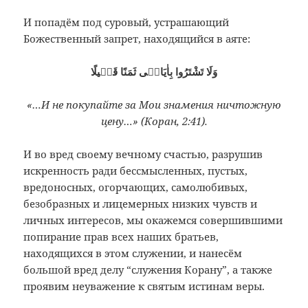
И попадём под суровый, устрашающий
Божественный запрет, находящийся в аяте:
وَلَا تَشْتَرُوا بِاٰيَاتٖى ثَمَنًا قَلٖيلًا
«…И не покупайте за Мои знамения ничтожную
цену…» (Коран, 2:41).
И во вред своему вечному счастью, разрушив
искренность ради бессмысленных, пустых,
вредоносных, огорчающих, самолюбивых,
безобразных и лицемерных низких чувств и
личных интересов, мы окажемся совершившими
попирание прав всех наших братьев,
находящихся в этом служении, и нанесём
большой вред делу “служения Корану”, а также
проявим неуважение к святым истинам веры.