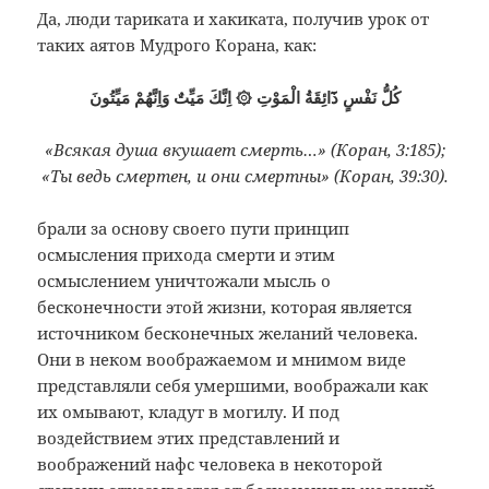
Да, люди тариката и хакиката, получив урок от
таких аятов Мудрого Корана, как:
كُلُّ نَفْسٍ ذَٓائِقَةُ الْمَوْتِ ۞ اِنَّكَ مَيِّتٌ وَاِنَّهُمْ مَيِّتُونَ
«Всякая душа вкушает смерть…» (Коран, 3:185);
«Ты ведь смертен, и они смертны» (Коран, 39:30).
брали за основу своего пути принцип
осмысления прихода смерти и этим
осмыслением уничтожали мысль о
бесконечности этой жизни, которая является
источником бесконечных желаний человека.
Они в неком воображаемом и мнимом виде
представляли себя умершими, воображали как
их омывают, кладут в могилу. И под
воздействием этих представлений и
воображений нафс человека в некоторой