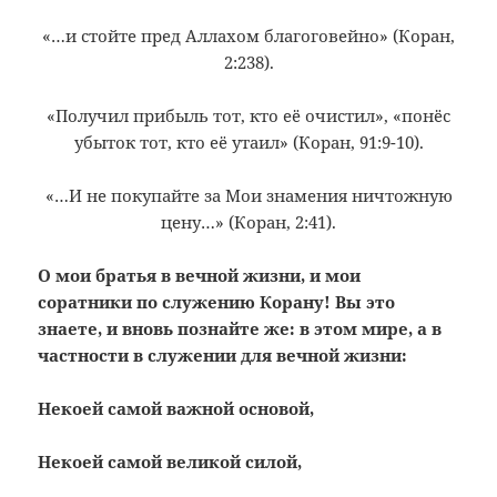
«…и стойте пред Аллахом благоговейно» (Коран,
2:238).
«Получил прибыль тот, кто её очистил», «понёс
убыток тот, кто её утаил» (Коран, 91:9-10).
«…И не покупайте за Мои знамения ничтожную
цену…» (Коран, 2:41).
О мои братья в вечной жизни, и мои
соратники по служению Корану! Вы это
знаете, и вновь познайте же: в этом мире, а в
частности в служении для вечной жизни:
Некоей самой важной основой,
Некоей самой великой силой,