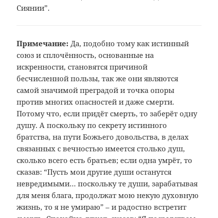
Сиянии”.
Примечание:
Да, подобно тому
как истинный
союз и сплочённость,
основанные на
искренности, становятся
причиной
бесчисленной пользы, так же
они являются
самой значимой преградой
и точка опоры
против многих опасностей
и даже смерти.
Потому что, если придёт
смерть, то заберёт одну
душу. А поскольку
по секрету истинного
братства, на пути
Божьего довольства, в делах
связанных
с вечностью имеется столько душ,
сколько
всего есть братьев; если одна умрёт, то
сказав: “Пусть мои другие души останутся
невредимыми… поскольку те души,
зарабатывая
для меня блага, продолжат
мою некую духовную
жизнь, то я не умираю”
– и радостно встретит