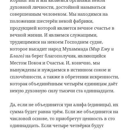
Корана! Вы и мы являемся органами некой
духовной личности, достойной называться
совершенным человеком. Мы находимся на
положении шестерён некой фабрики,
продукцией которой является вечное счастье в
вечной жизни. И являемся служащими,
трудящимися на некоем Господнем судне,
которое высадит народ Мухаммада
(Мир Ему и
Благо)
на берег благополучия, являющийся
Местом Покоя и Счастья. И, конечно, мы
вынуждены и нуждаемся в истинном союзе и
сплочённости, а также в обретении искренности,
которая объединённым четырём единицам даёт
некую духовную силу тысячи ста одиннадцати.
Да, если не объединятся три алифа (единицы), их
сумма будет равна трём. Если же объединятся на
числовой основе, то приобретут ценность в сто
одиннадцать. Если четыре четвёрки будут