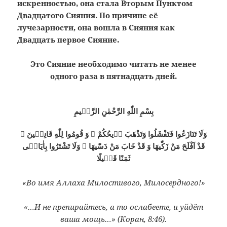
искренностью, она стала Вторым Пунктом
Двадцатого Сияния. По причине её
лучезарности, она вошла в Сияния как
Двадцать первое Сияние.
Это Сияние необходимо читать не менее
одного раза в пятнадцать дней.
بِسْمِ اللّٰهِ الرَّحْمٰنِ الرَّحٖيمِ
وَلَا تَنَازَعُوا فَتَفْشَلُوا وَتَذْهَبَ رٖيحُكُمْ ۞ وَ قُومُوا لِلّٰهِ قَانِتٖينَ ۞
قَدْ اَفْلَحَ مَنْ زَكّٰيهَا وَ قَدْ خَابَ مَنْ دَسّٰيهَا ۞ وَلَا تَشْتَرُوا بِاٰيَاتٖى
ثَمَنًا قَلٖيلًا
«Во имя Аллаха Милостивого, Милосердного!»
«…И не препирайтесь, а то ослабеете, и уйдёт
ваша мощь…» (Коран, 8:46).