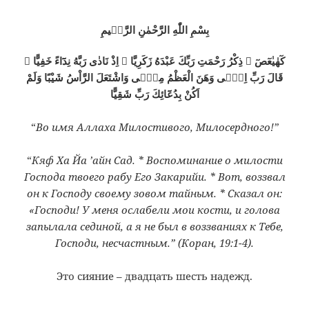
بِسْمِ اللّٰهِ الرَّحْمٰنِ الرَّحٖيمِ
كٓهٰيٰعٓصٓ ۞ ذِكْرُ رَحْمَتِ رَبِّكَ عَبْدَهُ زَكَرِيَّا ۞ اِذْ نَادٰى رَبَّهُ نِدَٓاءً خَفِيًّا ۞
قَالَ رَبِّ اِنّٖى وَهَنَ الْعَظْمُ مِنّٖى وَاشْتَعَلَ الرَّاْسُ شَيْبًا وَلَمْ
اَكُنْ بِدُعَٓائِكَ رَبِّ شَقِيًّا
“
Во имя Аллаха Милостивого, Милосердного!”
“
Кяф Ха Йа ’айн Сад. * Воспоминание о милости
Господа твоего рабу Его Закарийи. * Вот, воззвал
он к Господу своему зовом тайным. * Сказал он:
«Господи! У меня ослабели мои кости, и голова
запылала сединой, а я не был в воззваниях к Тебе,
Господи, несчастным.” (Коран, 19:1-4).
Это сияние – двадцать шесть надежд.