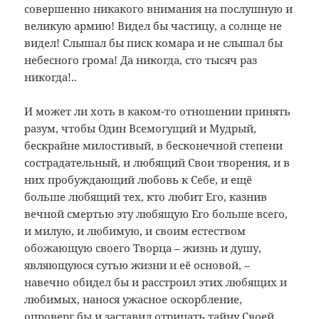
совершенно никакого внимания на послушную и
великую армию! Видел бы частицу, а солнце не
видел! Слышал бы писк комара и не слышал бы
небесного грома! Да никогда, сто тысяч раз
никогда!..
И может ли хоть в каком-то отношении принять
разум, чтобы Один Всемогущий и Мудрый,
бескрайне милостивый, в бесконечной степени
сострадательный, и любящий Свои творения, и в
них пробуждающий любовь к Себе, и ещё
больше любящий тех, кто любит Его, казнив
вечной смертью эту любящую Его больше всего,
и милую, и любимую, и своим естеством
обожающую своего Творца – жизнь и душу,
являющуюся сутью жизни и её основой, –
навечно обидел бы и расстроил этих любящих и
любимых, нанося ужасное оскорбление,
опроверг бы и заставил отрицать тайну Своей