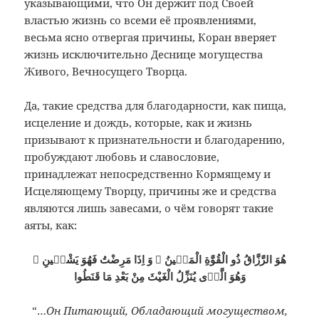
указывающими, что Он держит под Своей
властью жизнь со всеми её проявлениями,
весьма ясно отвергая причины, Коран вверяет
жизнь исключительно Деснице могущества
Живого, Вечносущего Творца.
Да, такие средства для благодарности, как пища,
исцеление и дождь, которые, как и жизнь
призывают к признательности и благодарению,
пробуждают любовь и славословие,
принадлежат непосредственно Кормящему и
Исцеляющему Творцу, причины же и средства
являются лишь завесами, о чём говорят такие
аяты, как:
هُوَ الرَّزَّاقُ ذُو الْقُوَّةِ الْمَتٖينُ ۞ وَ اِذَا مَرِضْتُ فَهُوَ يَشْفٖينِ ۞
وَهُوَ الَّذٖى يُنَزِّلُ الْغَيْثَ مِنْ بَعْدِ مَا قَنَطُوا
“…
Он Питающий, Обладающий могуществом,