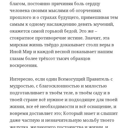
благом, постоянно причиняя боль сердцу
человека своими мыслями об огорчениях
прошлого и о страхах будущего, примешивая тем
самым к одному наслаждению девять мучений,
окажется самой горькой бедой. Это же –
стократное противоречие истине. Значит, эта
мирская жизнь твёрдо доказывает столп веры в
Иной Мир и каждой весной показывает нашим
глазам более трёхсот тысяч образцов
воскресения.
Интересно, если один Всемогущий Правитель с
мудростью, с благосклонностью и милостью
подготавливает в твоём теле, в твоём саду и в
твоей стране всё нужное и подходящее для твоей
жизни, все её необходимости и всё оснащение, и
вовремя доставляет это; Который знает и слышит
даже частную и незначительную мольбу твоего
желудка, желающего постоянства и жизни, и