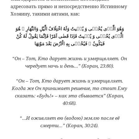
адресовать прямо и непосредственно Истинному
Хозяину, такими аятами, как:
وَهُوَ الَّذٖى يُحْيٖى وَ يُمٖيتُ وَلَهُ اخْتِلَافُ الَّيْلِ وَالنَّهَارِ ۞ هُوَ
الَّذٖى يُحْيٖى وَ يُمٖيتُ فَاِذَا قَضٰى اَمْرًا فَاِنَّمَا يَقُولُ لَهُ كُنْ
فَيَكُونُ ۞ فَيُحْيٖى بِهِ الْاَرْضَ بَعْدَ مَوْتِهَا
“
Он – Тот, Кто дарует жизнь и умерщвляет. Он
чередует ночь и день…” (Коран, 23:80).
“
Он – Тот, Кто дарует жизнь и умерщвляет.
Когда же Он принимает решение, то стоит Ему
сказать: «Будь!» – как это сбывается” (Коран,
40:68).
“…
И оживляет ею (водою) землю после её
смерти…” (Коран, 30:24).