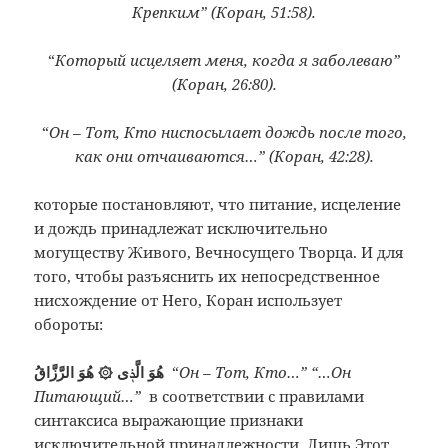
Крепким” (Коран, 51:58).
“
Который исцеляет меня, когда я заболеваю”
(Коран, 26:80).
“
Он – Тот, Кто ниспосылает дождь после того,
как они отчаиваются…” (Коран, 42:28).
которые постановляют, что питание, исцеление
и дождь принадлежат исключительно
могуществу Живого, Вечносущего Творца. И для
того, чтобы разъяснить их непосредственное
нисхождение от Него, Коран использует
обороты:
هُوَ الَّذٖى ۞ هُوَ الرَّزَّاقُ
“
Он – Тот, Кто…” “…Он
Питающий…”
в соответствии с правилами
синтаксиса выражающие признаки
исключительной принадлежности. Лишь Этот