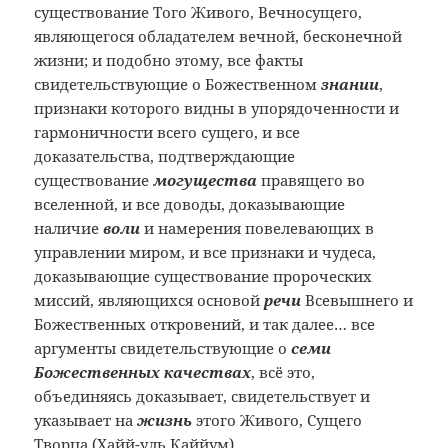
существование Того Живого, Вечносущего,
являющегося обладателем вечной, бесконечной
жизни; и подобно этому, все факты
свидетельствующие о Божественном
знании
,
признаки которого видны в упорядоченности и
гармоничности всего сущего, и все
доказательства, подтверждающие
существование
могущества
правящего во
вселенной, и все доводы, доказывающие
наличие
воли
и намерения повелевающих в
управлении миром, и все признаки и чудеса,
доказывающие существование пророческих
миссий, являющихся основой
речи
Всевышнего и
Божественных откровений, и так далее… все
аргументы свидетельствующие о
семи
Божественных качествах
, всё это,
объединяясь доказывает, свидетельствует и
указывает на
жизнь
этого Живого, Сущего
Творца (Хайй-уль Каййум).