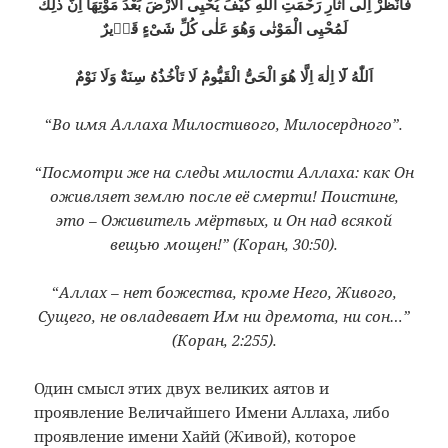
فَانْظُرْ اِلٰٓى اٰثَارِ رَحْمَتِ اللّٰهِ كَيْفَ يُحْيِى الْاَرْضَ بَعْدَ مَوْتِهَا اِنَّ ذٰلِكَ
لَمُحْيِى الْمَوْتٰى وَهُوَ عَلٰى كُلِّ شَىْءٍ قَدٖيرٌ
اَللّٰهُ لَٓا اِلٰهَ اِلَّا هُوَ الْحَىُّ الْقَيُّومُ لَا تَاْخُذُهُ سِنَةٌ وَلَا نَوْمٌ
“
Во имя Аллаха Милостивого, Милосердного”.
“
Посмотри же на следы милости Аллаха: как Он
оживляет землю после её смерти! Поистине,
это – Оживитель мёртвых, и Он над всякой
вещью мощен!” (Коран, 30:50).
“
Аллах – нет божества, кроме Него, Живого,
Сущего, не овладевает Им ни дремота, ни сон…”
(Коран, 2:255).
Один смысл этих двух великих аятов и
проявление Величайшего Имени Аллаха, либо
проявление имени Хайй (Живой), которое