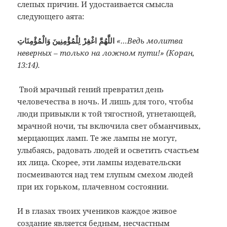
слепых причин. И удостаивается смысла
следующего аята:
اللَّهُمَّ اغْفِرْ لِلْمُؤْمِنِينَ وَالْمُؤْمِنَاتِ
«…Ведь молитва
неверных – только на ложном пути!» (Коран,
13:14).
Твой мрачный гений превратил день
человечества в ночь. И лишь для того, чтобы
люди привыкли к той тягостной, угнетающей,
мрачной ночи, ты включила свет обманчивых,
мерцающих ламп. Те же лампы не могут,
улыбаясь, радовать людей и осветить счастьем
их лица. Скорее, эти лампы издевательски
посмеиваются над тем глупым смехом людей
при их горьком, плачевном состоянии.
И в глазах твоих учеников каждое живое
создание является бедным, несчастным