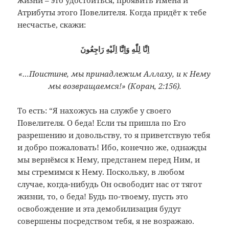
жизни – это удостоиться, проявить Имена и
Атрибуты этого Повелителя. Когда придёт к тебе
несчастье, скажи:
اِنَّا لِلّٰهِ وَاِنَّٓا اِلَيْهِ رَاجِعُونَ
«…Поистине, мы принадлежим Аллаху, и к Нему
мы возвращаемся!» (Коран, 2:156).
То есть: “Я нахожусь на службе у своего
Повелителя. О беда! Если ты пришла по Его
разрешению и довольству, то я приветствую тебя
и добро пожаловать! Ибо, конечно же, однажды
мы вернёмся к Нему, предстанем перед Ним, и
мы стремимся к Нему. Поскольку, в любом
случае, когда-нибудь Он освободит нас от тягот
жизни, то, о беда! Будь по-твоему, пусть это
освобождение и эта демобилизация будут
совершены посредством тебя, я не возражаю.