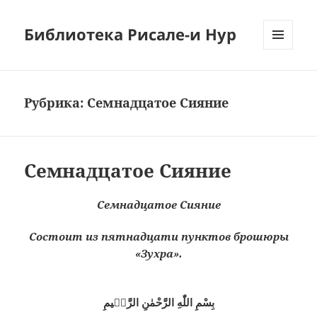
Библиотека Рисале-и Нур
МЕНЮ
И
ВИДЖЕТЫ
Рубрика:
Семнадцатое Сияние
Семнадцатое Сияние
Семнадцатое Сияние
Состоит из пятнадцати пунктов брошюры
«Зухра».
بِسْمِ اللّٰهِ الرَّحْمٰنِ الرَّحٖيمِ