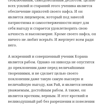
себялюбивым, самодовольным деспотом. Целью
всех усилий и стараний этого ученика является
обеспечение прихотей своего нафса. И он
является лицемером, который под завесой
патриотизма и самоотверженности ищет для
себя выгоду и старается удовлетворить свою
алчность и высокомерие. Кроме своего нафса, он
ничего не любит всерьёз. И жертвует всем ради
него.
А искренний и совершенный ученик Корана
является рабом. Однако он никогда не опустится
до преклонения даже перед величайшими
творениями, и не сделает целью своего
поклонения даже такую самую высокую и
величайшую выгоду, как Рай, и является неким
уважаемым, достойным рабом. А также, он
является кротким, верным. И этот кроткий и
великодушный раб без разрешения и повеления