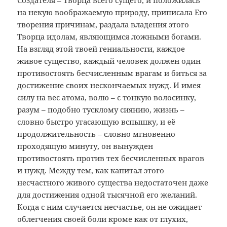
Создателя – Творца всего сущего, и положилась
на некую воображаемую природу, приписала Его
творения причинам, раздала владения этого
Творца идолам, являющимся ложными богами.
На взгляд этой твоей гениальности, каждое
живое существо, каждый человек должен один
противостоять бесчисленным врагам и биться за
достижение своих нескончаемых нужд. И имея
силу на вес атома, волю – с тонкую волосинку,
разум – подобно тусклому сиянию, жизнь –
словно быстро угасающую вспышку, и её
продолжительность – словно мгновенно
проходящую минуту, он вынужден
противостоять против тех бесчисленных врагов
и нужд. Между тем, как капитал этого
несчастного живого существа недостаточен даже
для достижения одной тысячной его желаний.
Когда с ним случается несчастье, он не ожидает
облегчения своей боли кроме как от глухих,