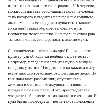
этого заблуждения оборвались все его чаяния, и
от этого возникли все его страдания? Интересно,
можно ли назвать счастливым такого человека,
тело которого находится в некоем преходящем,
ложном раю, а его сердце и душа испытывают
муки ада? Таким образом ты сбила с пути
несчастное человечество. В некоем ложном раю
ты заставляешь его переносить адские муки.
О человеческий нафс-и аммара! Послушай этот
пример, узнай, куда ты ведёшь человечество.
Например, перед нами есть два пути. Мы идём
по одному из них. И видим, что на каждом шагу
встречаются несчастные, беспомощные люди. На
них нападают разбойники, опустошая их
хижины и отнимая их имущество и вещи, а
иногда нанося им раны. И это происходит так,
что даже небо плачет от их жалкого состояния. И
куда бы ни посмотреть – везде такое положение.