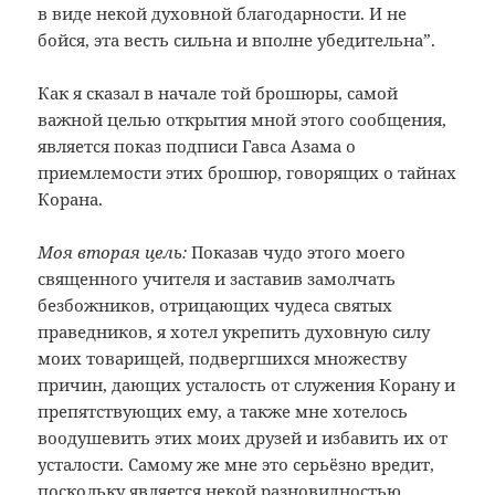
в виде некой духовной благодарности. И не
бойся, эта весть сильна и вполне убедительна”.
Как я сказал в начале той брошюры, самой
важной целью открытия мной этого сообщения,
является показ подписи Гавса Азама о
приемлемости этих брошюр, говорящих о тайнах
Корана.
Моя вторая цель:
Показав чудо этого моего
священного учителя и заставив замолчать
безбожников, отрицающих чудеса святых
праведников, я хотел укрепить духовную силу
моих товарищей, подвергшихся множеству
причин, дающих усталость от служения Корану и
препятствующих ему, а также мне хотелось
воодушевить этих моих друзей и избавить их от
усталости. Самому же мне это серьёзно вредит,
поскольку является некой разновидностью