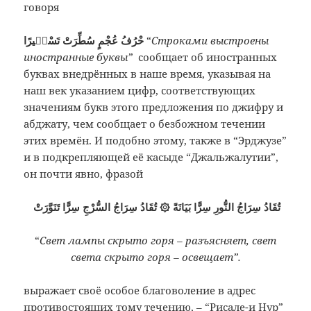
говоря
حْرُفُ عُجْمٍ سُطِّرَتْ تَسْطٖيرًا
“
Строками выстроены
иностранные буквы”
сообщает об иностранных
буквах внедрённых в наше время, указывая на
наш век указанием цифр, соответствующих
значениям букв этого предложения по джифру и
абджату, чем сообщает о безбожном течении
этих времён. И подобно этому, также в “Эрджузе”
и в подкрепляющей её касыде “Джальжалутии”,
он почти явно, фразой
تُقَادُ سِرَاجُ النُّورِ سِرًّا بَيَانَةً ۞ تُقَادُ سِرَاجُ السُّرْجِ سِرًّا تَنَوَّرَتْ
“
Свет лампы скрыто горя – разъясняет, свет
света скрыто горя – освещает”.
выражает своё особое благоволение в адрес
противостоящих тому течению, – “Рисале-и Нур”