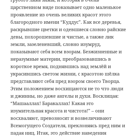
царственном виде показывает одно маленькое
проявление из очень великих красот этого
благородного имени “Куддус”. Как все деревья,
раскрывшие цветки и одевшиеся словно райские
девы, похорошевшие и чистые, а также лик
земли, зазеленевший, словно изумруд,
показывают себя всем взорам. Безжизненные и
неразумные материи, преобразовавшись в
короткое время, поднявшись над землёй и
украсившись светом жизни, с красотою шёлка
представляют себя пред взором своего Творца.
Этим положением восхищаются не то что люди
и джинны, но даже ангелы и духи. Восклицая:
“Машааллах! Баракаллах! Какая это
изумительная красота и чистота!” – они
восхваляют, превозносят и возвеличивают
Всемогущего Создателя, преклоняясь пред ним и
падая ниц. Итак, это действие наведения