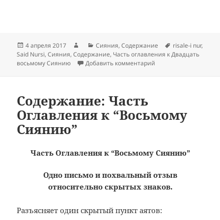
Опубликовано
Автор
Рубрики
Метки
4 апреля 2017
Сияния
,
Содержание
risale-i nur
,
Said Nursi
,
Сияния
,
Содержание
,
Часть оглавления к Двадцать
к записи Содержание:
восьмому Сиянию
Добавить комментарий
Содержание: Часть
Оглавления к “Восьмому
Сиянию”
Часть Оглавления к “Восьмому Сиянию”
Одно письмо и похвальный отзыв
относительно скрытых знаков.
Разъясняет один скрытый пункт аятов: