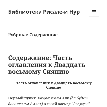
Библиотека Рисале-и Нур
МЕНЮ
И
ВИДЖЕТЫ
Рубрика:
Содержание
Содержание: Часть
оглавления к Двадцать
восьмому Сиянию
Часть оглавления к Двадцать восьмому
Сиянию
Первый пункт.
Хазрат Имам Али
(да будет
доволен им Аллах)
в своей касыде “Эрджузе”