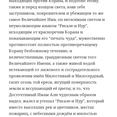
выходящих против Корана, и подобно этому,
также и перед концом света, взяв себе
заступником, покровителем и убежищем то же
самое Величайшее Имя, он негасимым светом и
неумолкающим языком “Рисале-и Нур”,
исходящим от красноречия Корана и
показывающим его “печать чуда”, мужественно
противостоит полностью противоречащему
Корану безбожному течению; и
величественным, грандиозным светом того
Величайшего Имени, а также живой водой
истекающей от ласкового и сострадательного
проявления имён Милостивый и Милосердный,
гасит огонь той ереси, жгущий поверхность
земли и иссушающий её цветы; и то, что
Досточтимый Имам Али чудесным образом
видел, жалел и утешал “Рисале-и Нур”, который
вместо высохших рек и цветников, местах
пожарищ, с небесными дождём и милостью