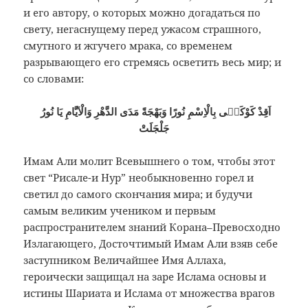
и его автору, о которых можно догадаться по
свету, негаснущему перед ужасом страшного,
смутного и жгучего мрака, со временем
разрывающего его стремясь осветить весь мир; и
со словами:
اَقِدْ كَوْكَبٖى بِالْاِسْمِ نُورًا وَبَهْجَةً مَدَى الدَّهْرِ وَالْاَيَّامِ يَا نُورُ
جَلْجَلَتْ
Имам Али молит Всевышнего о том, чтобы этот
свет “Рисале-и Нур” необыкновенно горел и
светил до самого скончания мира; и будучи
самым великим учеником и первым
распространителем знаний Корана–Превосходно
Излагающего, Досточтимый Имам Али взяв себе
заступником Величайшее Имя Аллаха,
героически защищал на заре Ислама основы и
истины Шариата и Ислама от множества врагов