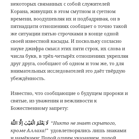
некоторых связанных с собой служителей
Корана, живущих в этом смутном и суетном
времени, воодушевляя их и подбадривая, он в
пятнадцати отношениях сообщает о точно такой
же ситуации пятью строчками в конце одной
своей известной касыды. И поскольку согласно
науке джифра смысл этих пяти строк, их слова и
числа букв, в трёх-четырёх отношениях укрепляя
друг друга, сообщают об одном и том же, то для
внимательных исследователей это даёт твёрдую
убеждённость.
Известно, что сообщающие о будущем пророки и
святые, из уважения и вежливости к
Божественному запрету:
لَا يَعْلَمُ الْغَيْبَ اِلَّا اللّٰهُ
“
Никто не знает скрытого,
кроме Аллаха!”
удовлетворялись лишь знаками
и намёками: Порой одним указанием, порой