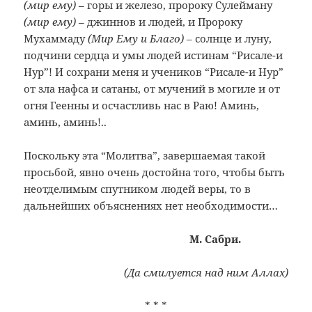
(мир ему)
– горы и железо, пророку Сулейману
(мир ему)
– джиннов и людей, и Пророку
Мухаммаду
(Мир Ему и Благо)
– солнце и луну,
подчини сердца и умы людей истинам “Рисале-и
Нур”! И сохрани меня и учеников “Рисале-и Нур”
от зла нафса и сатаны, от мучений в могиле и от
огня Геенны и осчастливь нас в Раю! Аминь,
аминь, аминь!..
Поскольку эта “Молитва”, завершаемая такой
просьбой, явно очень достойна того, чтобы быть
неотделимым спутником людей веры, то в
дальнейших объяснениях нет необходимости…
М. Сабри.
(Да смилуется над ним Аллах)
* * *