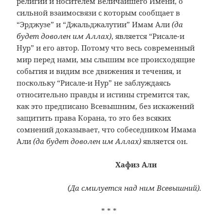
религии и носителем Величайшего Имени, о
сильной взаимосвязи с которым сообщает в
“Эрджузе” и “Джальджалутии” Имам Али
(да
будет доволен им Аллах)
, является “Рисале-и
Нур” и его автор. Потому что весь современный
мир перед нами, мы слышим все происходящие
события и видим все движения и течения, и
поскольку “Рисале-и Нур” не заблуждаясь
относительно правды и истины стремится так,
как это предписано Всевышним, без искажений
защитить права Корана, то это без всяких
сомнений доказывает, что собеседником Имама
Али
(да будет доволен им Аллах)
является он.
Хафиз Али
(Да смилуется над ним Всевышний).
* * *