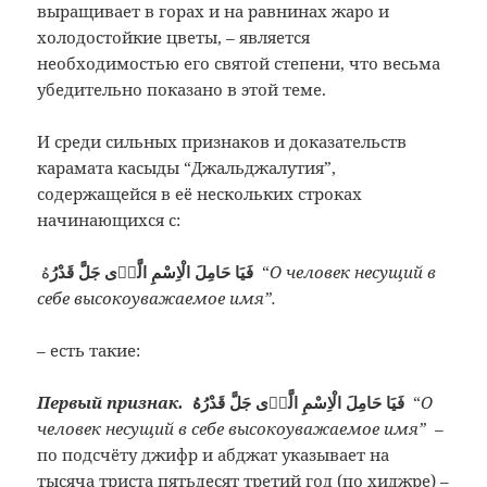
выращивает в горах и на равнинах жаро и
холодостойкие цветы, – является
необходимостью его святой степени, что весьма
убедительно показано в этой теме.
И среди сильных признаков и доказательств
карамата касыды “Джальджалутия”,
содержащейся в её нескольких строках
начинающихся с:
فَيَا حَامِلَ الْاِسْمِ الَّذٖى جَلَّ قَدْرُ
هُ
“
О человек несущий в
себе высокоуважаемое имя”.
– есть такие:
Первый признак.
فَيَا حَامِلَ الْاِسْمِ الَّذٖى جَلَّ قَدْرُ
هُ
“
О
человек несущий в себе высокоуважаемое имя”
–
по подсчёту джифр и абджат указывает на
тысяча триста пятьдесят третий год (по хиджре) –