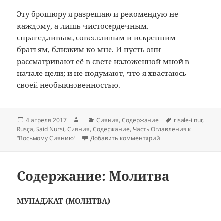
Эту брошюру я разрешаю и рекомендую не
каждому, а лишь чистосердечным,
справедливым, совестливым и искренним
братьям, близким ко мне. И пусть они
рассматривают её в свете изложенной мной в
начале цели; и не подумают, что я хвастаюсь
своей необыкновенностью.
Опубликовано
Автор
Рубрики
Метки
4 апреля 2017
Сияния
,
Содержание
risale-i nur
,
Rusça
,
Said Nursi
,
Сияния
,
Содержание
,
Часть Оглавления к
к записи Содержани
“Восьмому Сиянию”
Добавить комментарий
Содержание: Молитва
МУНАДЖАТ (МОЛИТВА)