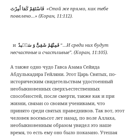
فَاسْتَقِمْ كَمَٓا اُمِرْتَ
«Стой же прямо, как тебе
повелено…» (Коран, 11:112).
и
فَمِنْهُمْ شَقِىٌّ وَ سَعٖيدٌ
“…
И среди них будут
несчастные и счастливые”. (Коран, 11:105).
А также одно чудо Гавса Азама Сейида
Абдулькадира Гейляни. Этот Царь Святых, по-
историческим свидетельствам удостоенный
необыкновенных сверхъестественных
способностей, после смерти, также как и при
жизни, связан со своими учениками, что
принято среди святых праведников. Так вот, этот
человек восемьсот лет назад, по воле Аллаха,
необыкновенным образом увидел это наше
время, то есть ему оно было показано. Утешая