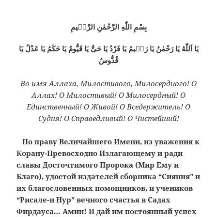
بِسْمِ اللّٰهِ الرَّحْمٰنِ الرَّحٖيمِ
يَا اَللّٰهُ يَا رَحْمٰنُ يَا رَحٖيمُ يَا فَرْدُ يَا حَىُّ يَا قَيُّومُ يَا حَكَمُ يَا عَدْلُ يَا
قُدُّوسُ
Во имя Аллаха, Милостивого, Милосердного! О
Аллах! О Милостивый! О Милосердный! О
Единственный! О Живой! О Вседержитель! О
Судия! О Справедливый! О Чистейший!
По праву Величайшего Имени, из уважения к
Корану-Превосходно Излагающему и ради
славы Досточтимого Пророка (Мир Ему и
Благо), удостой издателей сборника ­“Сияния” и
их благословенных помощников, и учеников
“Рисале-и Нур” вечного счастья в Садах
Фирдауса… Амин! И дай им постоянный успех