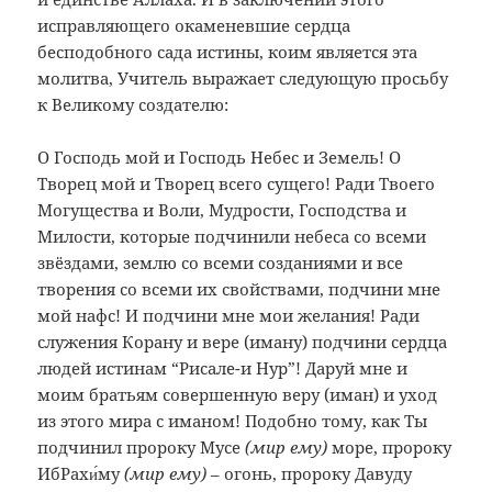
исправляющего окаменевшие сердца
бесподобного сада истины, коим является эта
молитва, Учитель выражает следующую просьбу
к Великому создателю:
О Господь мой и Господь Небес и Земель! О
Творец мой и Творец всего сущего!
Ради Твоего
Могущества и Воли, Мудрости, Господства и
Милости, которые подчинили небеса со всеми
звёздами, землю со всеми созданиями и все
творения со всеми их свойствами, подчини мне
мой нафс! И подчини мне мои желания! Ради
служения Корану и вере (иману) подчини сердца
людей истинам “Рисале-и Нур”! Даруй мне и
моим братьям совершенную веру (иман) и уход
из этого мира с иманом! Подобно тому, как Ты
подчинил пророку Мусе
(мир ему)
море, пророку
ИбРахи́му
(мир ему)
– огонь, пророку Давуду