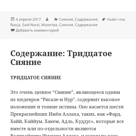
Опубликовано
Автор
Рубрики
Метки
4 апреля 2017
Сияния
,
Содержание
risale-i nur
,
Rusça
,
Said Nursi
,
Молитва
,
Сияния
,
Содержание
к записи Содержание: Молитва
Добавить комментарий
Содержание: Тридцатое
Сияние
ТРИДЦАТОЕ СИЯНИЕ
Это очень ценное “Сияние”, являющееся одним
из шедевров “Рисале-и Нур”, содержит высокое
изложение и тонкие истины. Оно касается шести
Прекраснейших Имён Аллаха, таких, как «Фард,
Хайй, Каййум, Хакем, Адль, Куддус», которые все
вместе или по-отдельности являются
Величайшим Именем Аллаха, и которым дано