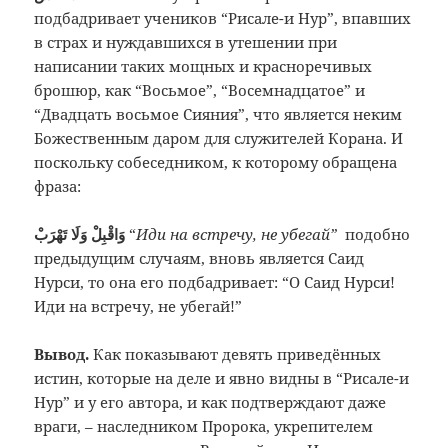
подбадривает учеников “Рисале-и Нур”, впавших
в страх и нуждавшихся в утешении при
написании таких мощных и красноречивых
брошюр, как “Восьмое”, “Восемнадцатое” и
“Двадцать восьмое Сияния”, что является неким
Божественным даром для служителей Корана. И
поскольку собеседником, к которому обращена
фраза:
وَاقْبِلْ وَلَا تَهْرَبْ
“
Иди на встречу, не убегай”
подобно
предыдущим случаям, вновь является Саид
Нурси, то она его подбадривает: “О Саид Нурси!
Иди на встречу, не убегай!”
Вывод.
Как показывают девять приведённых
истин, которые на деле и явно видны в “Рисале-и
Нур” и у его автора, и как подтверждают даже
враги, – наследником Пророка, укрепителем