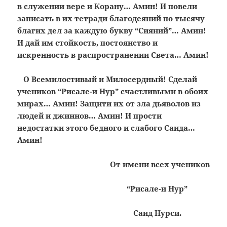
в служении вере и Корану… Амин! И повели
записать в их тетради благодеяний по тысячу
благих дел за каждую букву “Сияний”… Амин!
И дай им стойкость, постоянство и
искренность в распространении Света… Амин!
О Всемилостивый и Милосердный! Сделай
учеников “Рисале-и Нур” счастливыми в обоих
мирах… Амин! ­Защити их от зла дьяволов из
людей и джиннов… Амин! И прости
недостатки этого бедного и слабого Саида…
Амин!
От имени всех учеников
“Рисале-и Нур”
Саид Нурси.