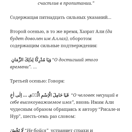
счастлив в пропитании.”
Содержащая пятнадцать сильных указаний…
Второй осенью, в то же время, Хазрат Али
(да
будет доволен им Аллах)
, оборотом
содержащим сильные подтверждения:
وَيَا مُدْرِكًا لِذٰلِكَ الزَّمَانِ
“
О достигший этого
времени”.
…
Третьей осенью: Говоря:
فَيَا حَامِلَ الْاِسْمِ الَّذٖى … اِلٰى اٰخِ
“
О человек несущий в
себе высокоуважаемое имя”
, вновь Имам Али
чудесным образом обращаясь к автору “Рисале-и
Нур”, шесть-семь раз словом:
لَا تَخْشَ
“
Не бойся”
устраняет страхи и