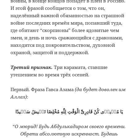
войны, в конце концов попадёт в плен в Россию.
И этой фразой сообщается о том, что он,
наделённый важной обязанностью на страшной
войне последних времён мира, попавший туда,
где обитают “скорпионы” более ядовитые чем
змеи, и день и ночь сражающийся с драконами,
находится под покровительством, духовной
охраной, защитой и поддержкой.
Третий признак.
Три карамата, ставшие
утешением во время трёх осеней.
Первый.
Фраза Гавса Азама
(да будет доволен им
Аллах)
:
يَا مُرٖيدٖى كُنْ قَادِرِىَّ الْوَقْتِ لِلّٰهِ مُخْلِصًا تَعٖيشُ سَعٖيدًا
“
О мюрид! Будь Абдулькадиром своего времени.
Обрети абсолютную искренност. Будешь