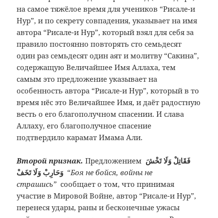
на самое тяжёлое время для учеников “Рисале-и
Нур”, и по секрету совпадения, указывает на имя
автора “Рисале-и Нур”, который взял для себя за
правило постоянно повторять сто семьдесят
один раз семьдесят один аят и молитву “Сакина”,
содержащую Величайшее Имя Аллаха, тем
самым это предложение указывает на
особенность автора “Рисале-и Нур”, который в то
время нёс это Величайшее Имя, и даёт радостную
весть о его благополучном спасении. И слава
Аллаху, его благополучное спасение
подтвердило карамат Имама Али.
Второй признак.
Предложением
فَقَاتِلْ وَلَا تَخْشَ
وَحَارِبْ وَلَا تَخَفْ
“
Боя не бойся, войны не
страшись”
сообщает о том, что принимая
участие в Мировой Войне, автор “Рисале-и Нур”,
перенеся удары, раны и бесконечные ужасы