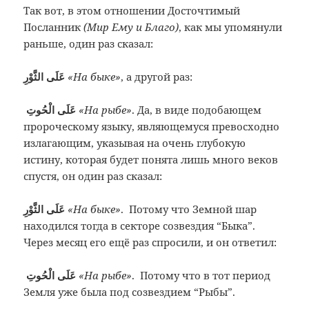
Так вот, в этом отношении Досточтимый
Посланник
(Мир Ему и Благо)
, как мы упомянули
раньше, один раз сказал:
عَلَى الثَّوْرِ
«На быке»
, а другой раз:
عَلَى الْحُوتِ
«На рыбе»
. Да, в виде подобающем
пророческому языку, являющемуся превосходно
излагающим, указывая на очень глубокую
истину, которая будет понята лишь много веков
спустя, он один раз сказал:
عَلَى الثَّوْرِ
«На быке»
. Потому что Земной шар
находился тогда в секторе созвездия “Быка”.
Через месяц его ещё раз спросили, и он ответил:
عَلَى الْحُوتِ
«На рыбе»
. Потому что в тот период
Земля уже была под созвездием “Рыбы”.