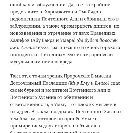
ошибках и заблуждении. Да, то что крайние
представители Хариджитов и Омейядов
недооценили Почтенного Али и обвинили его в
заблуждении, а также чрезмерность шиитов, их
нововведения и отречение от двух Праведных
Халифов (Абу Бакра и Умара)
(да будет доволен
ими Аллах)
из-за трагического и очень горького
инцидента с Почтенным Хусейном, принесли
мусульманам немало вреда.
Так вот, с точки зрения Пророческой миссии,
Досточтимый Посланник
(Мир Ему и Благо)
спас
своей буркой и молитвой Почтенного Али и
Почтенного Хусейна от обвинений и
ответственности, а Умму – от плохих мыслей в
их адрес. А также поздравил Почтенного Хасана с
тем благом, которое он принёс Умме с
примирением двух сторон; и объявил о
благословенности поколений потомков