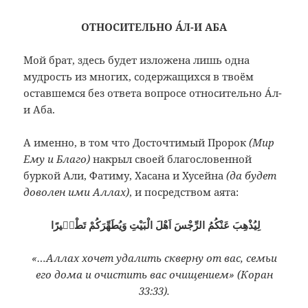
ОТНОСИТЕЛЬНО ÁЛ-И АБА
Мой брат, здесь будет изложена лишь одна
мудрость из многих, содержащихся в твоём
оставшемся без ответа вопросе относительно Áл-
и Аба.
А именно, в том что Досточтимый Пророк
(Мир
Ему и Благо)
накрыл своей благословенной
буркой Али, Фатиму, Хасана и Хусейна
(да будет
доволен ими Аллах)
, и посредством аята:
لِيُذْهِبَ عَنْكُمُ الرِّجْسَ اَهْلَ الْبَيْتِ وَيُطَهِّرَكُمْ تَطْهٖيرًا
«…Аллах хочет удалить скверну от вас, семьи
его дома и очистить вас очищением» (Коран
33:33).