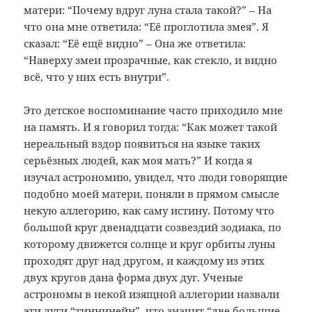
матери: “Почему вдруг луна стала такой?” – На
что она мне ответила: “Её проглотила змея”. Я
сказал: “Её ещё видно” – Она же ответила:
“Наверху змеи прозрачные, как стекло, и видно
всё, что у них есть внутри”.
Это детское воспоминание часто приходило мне
на память. И я говорил тогда: “Как может такой
нереальный вздор появиться на языке таких
серьёзных людей, как моя мать?” И когда я
изучал астрономию, увидел, что люди говорящие
подобно моей матери, поняли в прямом смысле
некую аллегорию, как саму истину. Потому что
большой круг двенадцати созвездий зодиака, по
которому движется солнце и круг орбиты луны
проходят друг над другом, и каждому из этих
двух кругов дана форма двух дуг. Ученые
астрономы в некой изящной аллегории назвали
эти дуги “тиннинейн”, что значит “две большие