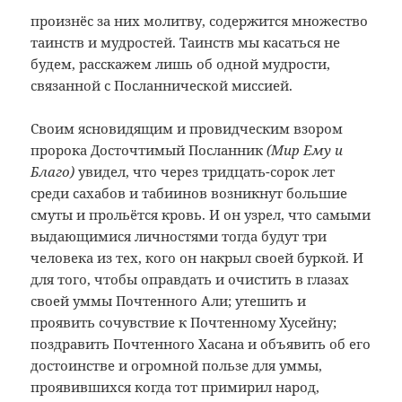
произнёс за них молитву, содержится множество
таинств и мудростей. Таинств мы касаться не
будем, расскажем лишь об одной мудрости,
связанной с Посланнической миссией.
Своим ясновидящим и провидческим взором
пророка Досточтимый Посланник
(Мир Ему и
Благо)
увидел, что через тридцать-сорок лет
среди сахабов и табиинов возникнут большие
смуты и прольётся кровь. И он узрел, что самыми
выдающимися личностями тогда будут три
человека из тех, кого он накрыл своей буркой. И
для того, чтобы оправдать и очистить в глазах
своей уммы Почтенного Али; утешить и
проявить сочувствие к Почтенному Хусейну;
поздравить Почтенного Хасана
и объявить об его
достоинстве и огромной пользе для уммы,
проявившихся когда тот примирил народ,