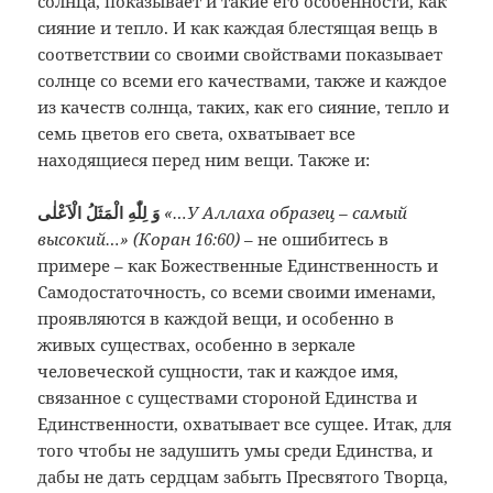
солнца, показывает и такие его особенности, как
сияние и тепло. И как каждая блестящая вещь в
соответствии со своими свойствами показывает
солнце со всеми его качествами, также и каждое
из качеств солнца, таких, как его сияние, тепло и
семь цветов его света, охватывает все
находящиеся перед ним вещи. Также и:
وَ لِلّٰهِ الْمَثَلُ الْاَعْلٰى
«…У Аллаха образец – самый
высокий…» (Коран 16:60)
– не ошибитесь в
примере – как Божественные Единственность и
Самодостаточность, со всеми своими именами,
проявляются в каждой вещи, и особенно в
живых существах, особенно в зеркале
человеческой сущности, так и каждое имя,
связанное с существами стороной Единства и
Единственности, охватывает все сущее. Итак, для
того чтобы не задушить умы среди Единства, и
дабы не дать сердцам забыть Пресвятого Творца,