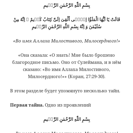
بِسْمِ اللّٰهِ الرَّحْمٰنِ الرَّحٖيمِ
قَالَتْ يَٓا اَيُّهَا الْمَلَؤُا اِنّٖٓى اُلْقِىَ اِلَىَّ كِتَابٌ كَرٖيمٌ ۞ اِنَّهُ مِنْ
سُلَيْمٰنَ وَ اِنَّهُ بِسْمِ اللّٰهِ الرَّحْمٰنِ الرَّحٖيمِ
«Во имя Аллаха Милостивого, Милосердного!»
«Она сказала: «О знать! Мне было брошено
благородное письмо. Оно от Сулеймана, и в нём
сказано: «Во имя Аллаха Милостивого,
Милосердного!»» (Коран, 27:29-30).
В этом разделе будет упомянуто несколько тайн.
Первая тайна.
Одно из проявлений
بِسْمِ اللّٰهِ الرَّحْمٰنِ الرَّحٖيمِ