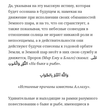
Да, указывая на эту высокую истину, которая
будет осознана в будущем и, намекая на
движение при исполнении своих обязанностей
Земного шара, и на то, что он странствует, а
также показывая, что небесные созвездия в
отношении солнца не играют никакой роли и
непосещаемы, а в действительности они
действуют будучи отнесены к годовой орбите
Земли, и Земной шар несёт в них свою службу и
движется, Пророк
(Мир Ему и Благо)
сказал:
عَلَى
الثَّوْرِ وَالْحُوتِ
«На быке и рыбе»
.
وَاللّٰهُ اَعْلَمُ بِالصَّوَابِ
«Истинные причины известны Аллаху».
Удивительные и выходящие за рамки разумного
повествования о быке и рыбе, имеющиеся в