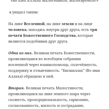
«Во имя Аллаха Милостивого, Милосердного!»
я увидел таким:
На лике
Вселенной
, на лике
земли
и на лице
человека
, находясь внутри друг друга, есть
три
печати Божественного Господства,
которые
являются подобиями друг друга.
Одна из них.
Великая печать Божественности,
проявляющаяся во всеобщем собрании
вселенной через взаимопомощь, сплочённость,
поддержку и отзывчивость. “Бисмиллах” (Во имя
Аллаха) обращено к ней.
Вторая.
Великая печать Милостивости,
проявляющаяся на лике земного шара через
схожесть, пропорциональность, гармонию,
согласованность, милость и сострадание,