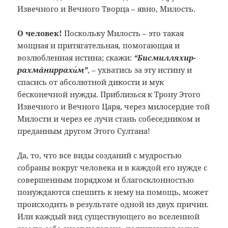
Извечного и Вечного Творца – явно, Милость.
О человек!
Поскольку Милость – это такая
мощная и притягательная, помогающая и
возлюбленная истина; скажи:
“Бисмилляхир­
рахмáнир­рахи́м”
, – ухватись за эту истину и
спасись от абсолютной дикости и мук
бесконечной нужды. Приблизься к Трону Этого
Извечного и Вечного Царя, через милосердие той
Милости и через ее лучи стань собеседником и
преданным другом Этого Султана!
Да, то, что все виды созданий с мудростью
собраны вокруг человека и в каждой его нужде с
совершенным порядком и благосклонностью
понуждаются спешить к нему на помощь, может
происходить в результате одной из двух причин.
Или каждый вид существующего во вселенной