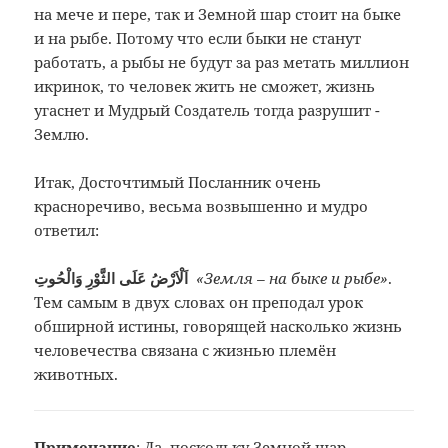
на мече и пере, так и Земной шар стоит на быке
и на рыбе. Потому что если быки не станут
работать, а рыбы не будут за раз метать миллион
икринок, то человек жить не сможет, жизнь
угаснет и Мудрый Создатель тогда разрушит ­
Землю.
Итак, Досточтимый Посланник очень
красноречиво, весьма возвышенно и мудро
ответил:
اَلْاَرْضُ عَلَى الثَّوْرِ وَالْحُوتِ
«Земля – на быке и рыбе»
.
Тем самым в двух словах он преподал урок
обширной истины, говорящей насколько жизнь
человечества связана с жизнью племён
животных.
Примечание
:
Да, поскольку Земной шар