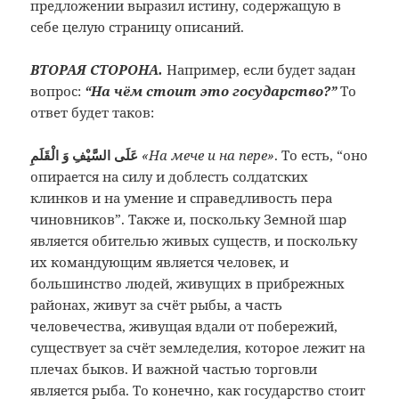
предложении выразил истину, содержащую в
себе целую страницу описаний.
ВТОРАЯ СТОРОНА.
Например, если будет задан
вопрос:
“На чём стоит это государство?”
То
ответ будет таков:
عَلَى السَّيْفِ وَ الْقَلَمِ
«На мече и на пере»
. То есть, “оно
опирается на силу и доблесть солдатских
клинков и на умение и справедливость пера
чиновников”. Также и, поскольку Земной шар
является обителью живых существ, и поскольку
их командующим является человек, и
большинство людей, живущих в прибрежных
районах, живут за счёт рыбы, а часть
человечества, живущая вдали от побережий,
существует за счёт земледелия, которое лежит на
плечах быков. И важной частью торговли
является рыба. То конечно, как государство стоит