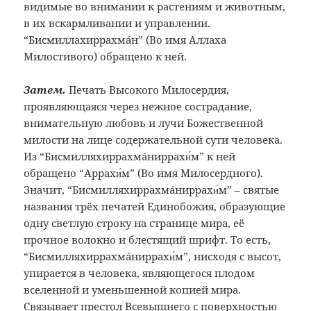
видимые во внимании к растениям и животным,
в их вскармливании и управлении.
“Бисмиллахиррахмáн” (Во имя Аллаха
Милостивого) обращено к ней.
Затем.
Печать Высокого Милосердия,
проявляющаяся через нежное сострадание,
внимательную любовь и лучи Божественной
милости на лице ­содержательной сути человека.
Из “Бисмилляхиррахмáниррахи́м” к ней
обращено “Аррахи́м” (Во имя Милосердного).
Значит, “Бисмилляхир­рахмáниррахи́м” – святые
названия трёх печатей Единобожия, образующие
одну светлую строку на странице мира, её
прочное волокно и блестящий шрифт. То есть,
“Бисмилляхиррахмáниррахи́м”, нисходя с высот,
упирается в чело­века, являющегося плодом
вселенной и уменьшенной копией мира.
Связывает престол Всевышнего с поверхностью