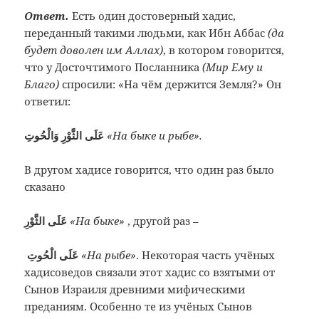
Ответ.
Есть один достоверный хадис,
переданный такими людьми, как Ибн Аббас
(да
будет доволен им Аллах)
, в котором говорится,
что у Досточтимого Посланника
(Мир Ему и
Благо)
спросили: «На чём держится Земля?»
Он
ответил:
عَلَى الثَّوْرِ وَالْحُوتِ
«На быке и рыбе».
В другом хадисе говорится, что один раз было
сказано
عَلَى الثَّوْرِ
«На быке»
, другой раз –
عَلَى الْحُوتِ
«На рыбе»
. Некоторая часть учёных
хадисоведов связали этот хадис со взятыми от
Сынов Израиля древними мифическими
преданиям. Особенно те из учёных Сынов