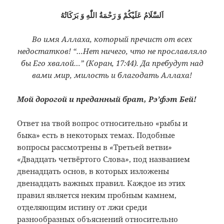
اَلسَّلَامُ عَلَيْكُمْ وَ رَحْمَةُ اللّٰهِ وَ بَرَكَاتُهُ
Во имя Аллаха, который пречист от всех
недостатков! “…Нет ничего, что не прославляло
бы Его хвалой…” (Коран, 17:44). Да пребудут над
вами мир, милость и благодать Аллаха!
Мой дорогой и преданный брат, Рэ’фэт Бей!
Ответ на твой вопрос относительно «рыбы и
быка» есть в некоторых темах. Подобные
вопросы рассмотрены в
«
Третьей ветви
»
«
Двадцать четвёртого Слова
»
, под названием
двенадцать основ, в которых изложены
двенадцать важных правил. Каждое из этих
правил является неким пробным камнем,
отделяющим истину от лжи среди
разнообразных объяснений относительно