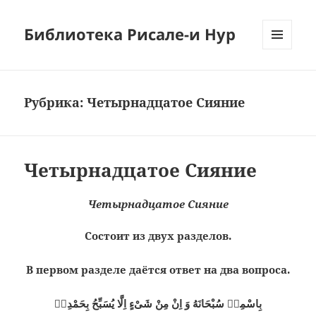
Библиотека Рисале-и Нур
МЕНЮ
И
ВИДЖЕТЫ
Рубрика:
Четырнадцатое Сияние
Четырнадцатое Сияние
Четырнадцатое Сияние
Состоит из двух разделов.
В первом разделе даётся ответ на два вопроса.
بِاسْمِهٖ سُبْحَانَهُ وَ اِنْ مِنْ شَىْءٍ اِلَّا يُسَبِّحُ بِحَمْدِهٖ