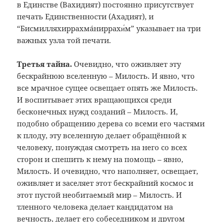
в Единстве (Вахидият) постоянно присутствует
печать Единственности (Ахадият), и
“Бисмилляхиррахмáниррахи́м” указывает на три
важных узла той печати.
Третья тайна.
Очевидно, что оживляет эту
бескрайнюю вселенную – Милость. И явно, что
все мрачное сущее освещает опять же Милость.
И воспитывает этих вращающихся среди
бесконечных нужд созданий
–
Милость. И,
подобно обращению дерева со всеми его частями
к плоду, эту вселенную делает обращённой к
человеку, понуждая смотреть на него со всех
сторон и спешить к нему на помощь – явно,
Милость. И очевидно, что наполняет, освещает,
оживляет и заселяет этот бескрайний космос и
этот пустой необитаемый мир – Милость. И
тленного человека делает кандидатом на
вечность, делает его собеседником и другом