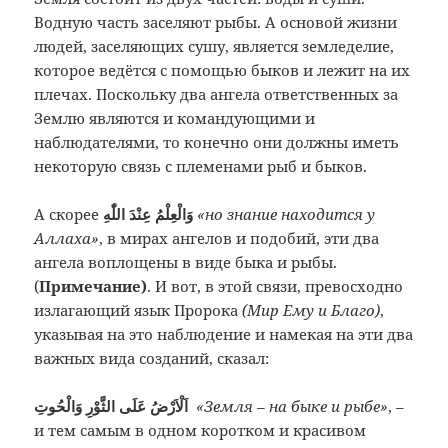
Водную часть заселяют рыбы. А основой жизни
людей, заселяющих сушу, является земледелие,
которое ведётся с помощью быков и лежит на их
плечах. Поскольку два ангела ответственных за
Землю являются и командующими и
наблюдателями, то конечно они должны иметь
некоторую связь с племенами рыб и быков.
А скорее
وَالْعِلْمُ عِنْدَ اللّٰهِ
«но знание находится у
Аллаха»
, в мирах ангелов и подобий, эти два
ангела воплощены в виде быка и рыбы.
(
Примечание)
. И вот, в этой связи, превосходно
излагающий язык Пророка
(Мир Ему и Благо)
,
указывая на это наблюдение и намекая на эти два
важных вида созданий, сказал:
اَلْاَرْضُ عَلَى الثَّوْرِ وَالْحُوتِ
«Земля – на быке и рыбе»
, –
и тем самым в одном коротком и красивом