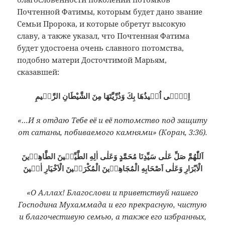
Почтенной Фатимы, которым будет дано звание
Семьи Пророка, и которые обретут высокую
славу, а также указал, что Почтенная Фатима
будет удостоена очень славного потомства,
подобно матери Досточтимой Марьям,
сказавшей:
اِنّٖٓى اُعٖيذُهَا بِكَ وَذُرِّيَّتَهَا مِنَ الشَّيْطَانِ الرَّجٖيمِ
«…И я отдаю Тебе её и её потомство под защиту
от сатаны, побиваемого камнями» (Коран, 3:36).
اَللّٰهُمَّ صَلِّ عَلٰى سَيِّدِنَا مُحَمَّدٍ وَعَلٰى اٰلِهِ الطَّيِّبٖينَ الطَّاهِرٖينَ
الْاَبْرَارِ وَعَلٰى اَصْحَابِهِ الْمُجَاهِدٖينَ الْمُكْرَمٖينَ الْاَخْيَارِ اٰمٖينَ
«О Аллах! Благослови и приветствуй нашего
Господина Мухаммада и его прекрасную, чистую
и благочестивую семью, а также его избранных,