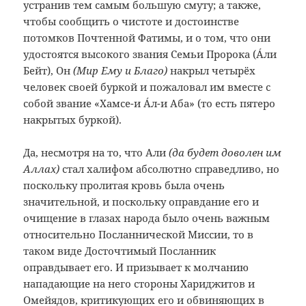
устранив тем самым большую смуту; а также,
чтобы сообщить о чистоте и достоинстве
потомков Почтенной Фатимы, и о том, что они
удостоятся высокого звания Семьи Пророка (
Áли
Бейт)
, Он
(Мир Ему и Благо)
накрыл четырёх
человек своей буркой и пожаловал им вместе с
собой звание «Хамсе-и Áл-и Аба» (то есть пятеро
накрытых буркой).
Да, несмотря на то, что Али
(да будет доволен им
Аллах)
стал халифом абсолютно справедливо, но
поскольку пролитая кровь была очень
значительной, и поскольку оправдание его и
очищение в глазах народа было очень важным
относительно Посланнической Миссии, то в
таком виде Досточтимый Посланник
оправдывает его. И призывает к молчанию
нападающие на него стороны Хариджитов и
Омейядов, критикующих его и обвиняющих в