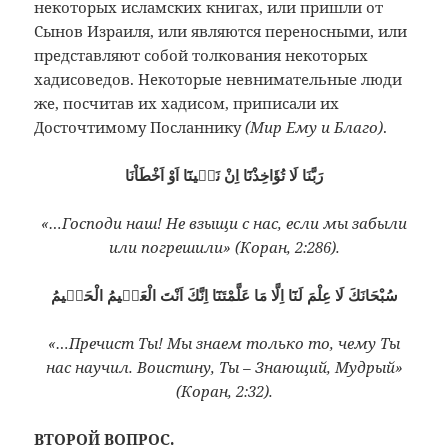
некоторых исламских книгах, или пришли от
Сынов Израиля, или являются переносными, или
представляют собой толкования некоторых
хадисоведов. Некоторые невнимательные люди
же, посчитав их хадисом, приписали их
Досточтимому Посланнику
(Мир Ему и Благо)
.
رَبَّنَا لَا تُؤَاخِذْنَٓا اِنْ نَسٖينَٓا اَوْ اَخْطَاْنَا
«…Господи наш! Не взыщи с нас, если мы забыли
или погрешили» (Коран, 2:286).
سُبْحَانَكَ لَا عِلْمَ لَنَٓا اِلَّا مَا عَلَّمْتَنَٓا اِنَّكَ اَنْتَ الْعَلٖيمُ الْحَكٖيمُ
«…Пречист Ты! Мы знаем только то, чему Ты
нас научил. Воистину, Ты – Знающий, Мудрый»
(Коран, 2:32).
ВТОРОЙ ВОПРОС.