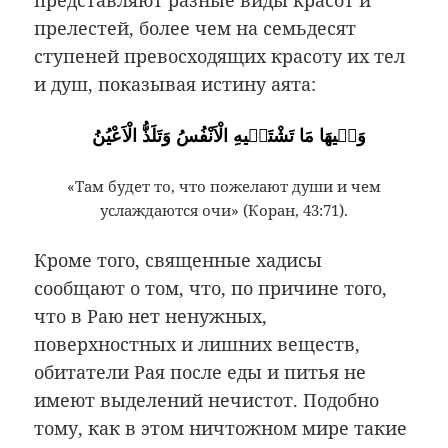
представляют разные виды красот и
прелестей, более чем на семьдесят
ступеней превосходящих красоту их тел
и душ, показывая истину аята:
وَفٖيهَا مَا تَشْتَهٖيهِ الْاَنْفُسُ وَتَلَذُّ الْاَعْيُنُ
«Там будет то, что пожелают души и чем
услаждаются очи» (Коран, 43:71).
Кроме того, священные хадисы
сообщают о том, что, по причине того,
что в Раю нет ненужных,
поверхностных и лишних веществ,
обитатели Рая после еды и питья не
имеют выделений нечистот. Подобно
тому, как в этом ничтожном мире такие