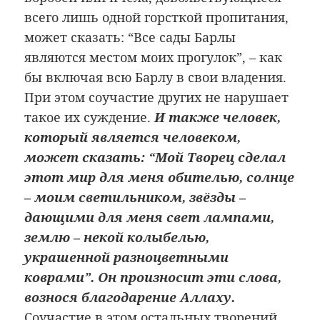
всего лишь одной горсткой пропитания,
может сказать: “Все сады Барлы
являются местом моих прогулок”, – как
бы включая всю Барлу в свои владения.
При этом соучастие других не нарушает
такое их суждение.
И также человек,
который является человеком,
может сказать: “Мой Творец сделал
этот мир для меня обителью, солнце
– моим светильником, звёзды –
дающими для меня свет лампами,
землю – некой колыбелью,
украшенной разноцветными
коврами”. Он произносит эти слова,
вознося благодарение Аллаху.
Соучастие в этом остальных творений