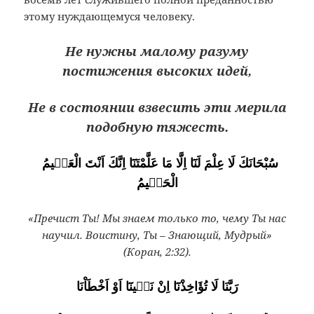
этому нуждающемуся человеку.
Не нужны малому разуму
постижения высоких идей,
Не в состоянии взвесить эти мерила
подобную тяжесть.
سُبْحَانَكَ لَا عِلْمَ لَنَٓا اِلَّا مَا عَلَّمْتَنَٓا اِنَّكَ اَنْتَ الْعَلٖيمُ
الْحَكٖيمُ
«Пречист Ты! Мы знаем только то, чему Ты нас
научил. Воистину, Ты – Знающий, Мудрый»
(Коран, 2:32).
رَبَّنَا لَا تُؤَاخِذْنَٓا اِنْ نَسٖينَٓا اَوْ اَخْطَاْنَا