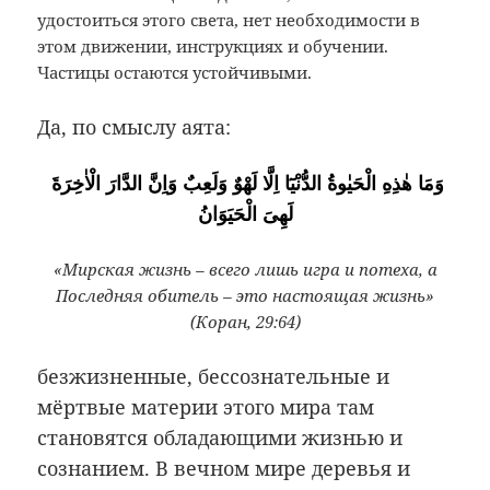
удостоиться этого света, нет необходимости в
этом движении, инструкциях и обучении.
Частицы остаются устойчивыми.
Да, по смыслу аята:
وَمَا هٰذِهِ الْحَيٰوةُ الدُّنْيَٓا اِلَّا لَهْوٌ وَلَعِبٌ وَاِنَّ الدَّارَ الْاٰخِرَةَ
لَهِىَ الْحَيَوَانُ
«Мирская жизнь – всего лишь игра и потеха, а
Последняя обитель – это настоящая жизнь»
(Коран, 29:64)
безжизненные, бессознательные и
мёртвые материи этого мира там
становятся обладающими жизнью и
сознанием. В вечном мире деревья и