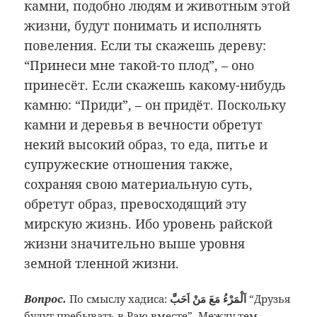
камни, подобно людям и животным этой
жизни, будут понимать и исполнять
повеления. Если ты скажешь дереву:
“Принеси мне такой-то плод”, – оно
принесёт. Если скажешь какому-нибудь
камню: “Приди”, – он придёт. Поскольку
камни и деревья в вечности обретут
некий высокий образ, то еда, питье и
супружеские отношения также,
сохраняя свою материальную суть,
обретут образ, превосходящий эту
мирскую жизнь. Ибо уровень райской
жизни значительно выше уровня
земной тленной жизни.
Вопрос.
По смыслу хадиса:
اَلْمَرْءُ مَعَ مَنْ اَحَبَّ
“Друзья
будут пребывать в Раю вместе”. Между тем