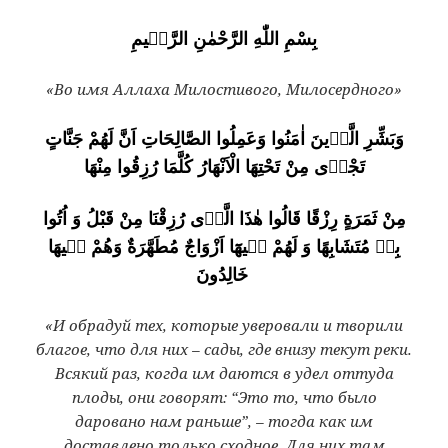
بِسْمِ اللّٰهِ الرَّحْمٰنِ الرَّحٖيمِ
«Во имя Аллаха Милостивого, Милосердного»
وَبَشِّرِ الَّذٖينَ اٰمَنُوا وَعَمِلُوا الصَّالِحَاتِ اَنَّ لَهُمْ جَنَّاتٍ
تَجْرٖى مِنْ تَحْتِهَا الْاَنْهَارُ كُلَّمَا رُزِقُوا مِنْهَا
مِنْ ثَمَرَةٍ رِزْقًا قَالُوا هٰذَا الَّذٖى رُزِقْنَا مِنْ قَبْلُ وَ اُتُوا
بِهٖ مُتَشَابِهًا وَ لَهُمْ فٖيهَٓا اَزْوَاجٌ مُطَهَّرَةٌ وَهُمْ فٖيهَا
خَالِدُونَ
«И обрадуй тех, которые уверовали и творили
благое, что для них – сады, где внизу текут реки.
Всякий раз, когда им даются в удел оттуда
плоды, они говорят: “Это то, что было
даровано нам раньше”, – тогда как им
доставлено только сходное. Для них там